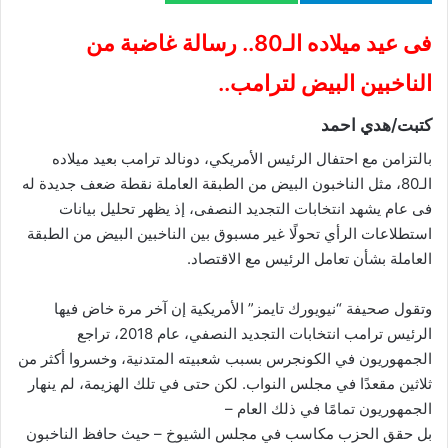
فى عيد ميلاده الـ80.. رسالة غاضبة من
الناخبين البيض لترامب..
كتبت/هدي احمد
بالتزامن مع احتفال الرئيس الأمريكي، دونالد ترامب بعيد ميلاده
الـ80، مثل الناخبون البيض من الطبقة العاملة نقطة ضعف جديدة له
فى عام يشهد انتخابات التجديد النصفى، إذ يظهر تحليل بيانات
استطلاعات الرأي تحولًا غير مسبوق بين الناخبين البيض من الطبقة
العاملة بشأن تعامل الرئيس مع الاقتصاد.
وتقول صحيفة “نيويورك تايمز” الأمريكية إن آخر مرة خاض فيها
الرئيس ترامب انتخابات التجديد النصفي، عام 2018، تراجع
الجمهوريون في الكونجرس بسبب شعبيته المتدنية، وخسروا أكثر من
ثلاثين مقعدًا في مجلس النواب. لكن حتى في تلك الهزيمة، لم ينهار
الجمهوريون تمامًا في ذلك العام –
بل حقق الحزب مكاسب في مجلس الشيوخ – حيث حافظ الناخبون