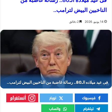
فى عيد ميلاده الـ80.. رسالة غاضبة من
الناخبين البيض لترامب..
14 يونيو، 2026
2 دقائق
ترامب