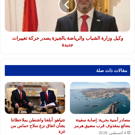
بالجيزة
يصدر
حركة
تغييرات
جديدة
وكيل وزارة الشباب والرياضة بالجيزة يصدر حركة تغييرات
جديدة
مقالات ذات صلة
مصادر أمنية بحرية: إصابة سفينة
نتنياهو: أبلغنا واشنطن بملاحظاتنا
بضائع بمقذوف قرب مضيق هرمز
بشأن اتفاق نزع سلاح حماس من
غزة
4 أغسطس، 2026