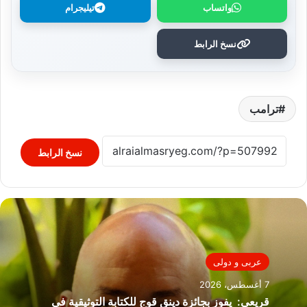
واتساب
تيليجرام
نسخ الرابط
ترامب
نسخ الرابط
عربى و دولى
7 أغسطس، 2026
قريعي: يفوز بجائزة دينق قوج للكتابة التوثيقية في