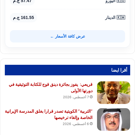
🇪🇺 اليورو
57.47 ج.م
🇰🇼 الدينار
161.55 ج.م
عرض كافة الأسعار ←
أقرا ايضا
قريعي: يفوز بجائزة دينق قوج للكتابة التوثيقية في
دورتها الأولى
7 أغسطس، 2026
“التربية” الكويتية تصدر قرارا بغلق المدرسة الإيرانية
الخاصة وإلغاء ترخيصها
6 أغسطس، 2026