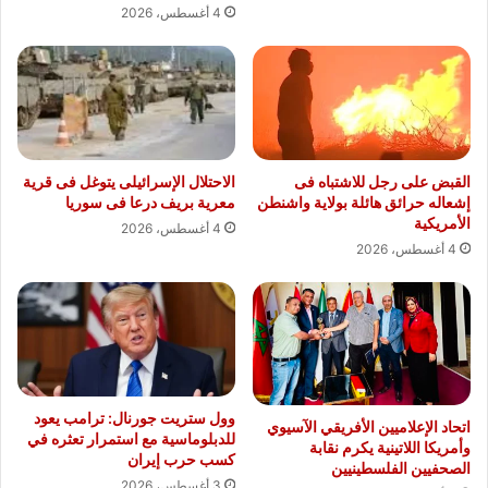
4 أغسطس، 2026
القبض على رجل للاشتباه فى
الاحتلال الإسرائيلى يتوغل فى قرية
إشعاله حرائق هائلة بولاية واشنطن
معرية بريف درعا فى سوريا
الأمريكية
4 أغسطس، 2026
4 أغسطس، 2026
وول ستريت جورنال: ترامب يعود
اتحاد الإعلاميين الأفريقي الآسيوي
للدبلوماسية مع استمرار تعثره في
وأمريكا اللاتينية يكرم نقابة
كسب حرب إيران
الصحفيين الفلسطينيين
3 أغسطس، 2026