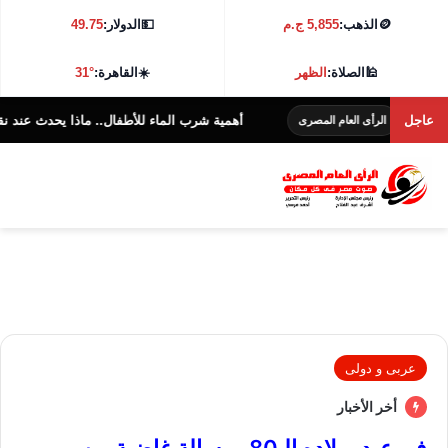
🪙
الذهب:
5,855 ج.م
💵
الدولار:
49.75
🕌
الصلاة:
الظهر
☀️
القاهرة:
31°
عاجل
أهمية شرب الماء للأطفال.. ماذا يحدث عند نقص السو
الرأى العام المصرى
عربى و دولى
أخر الأخبار