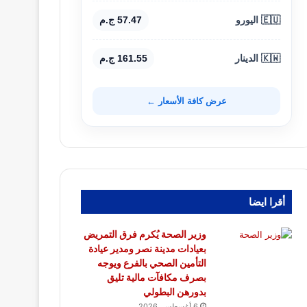
🇪🇺 اليورو
57.47 ج.م
🇰🇼 الدينار
161.55 ج.م
عرض كافة الأسعار ←
أقرا ايضا
وزير الصحة يُكرم فرق التمريض
بعيادات مدينة نصر ومدير عيادة
التأمين الصحي بالفرع ويوجه
بصرف مكافآت مالية تليق
بدورهن البطولي
6 أغسطس، 2026