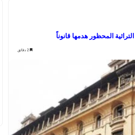
راثية المحظور هدمها قانوناً
2 دقائق