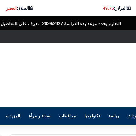
💵
الدولار:
49.75
🕌
الصلاة:
العصر
2026.. تعرف على التفاصيل
الرأى العام المصرى
داث
رياضة
تكنولوجيا
محافظات
صحة و مرأة
المزيد