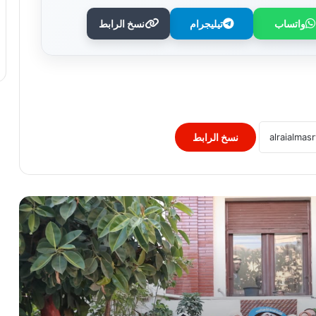
واتساب
تيليجرام
نسخ الرابط
وزير الصحة يُكرم فرق التمريض بعيادات
مدينة نصر ومدير عيادة التأمين الصحي
بالفرع ويوجه بصرف مكافآت مالية تليق
بدورهن البطولي
بنك QNB مصر يعزز جاهزية المشروعات
الصغيرة والمتوسطة للنمو والتوسع من خلال
برنامج أبطال المشروعات الصغيرة
نسخ الرابط
والمتوسطة
برعاية رئيس جامعة الأزهر.. كلية طب
الأسنان (بنات) تنظم أول يوم علمي لجراحة
الفم والوجه والفكين
رئيس الوزراء يوافق على إنشاء منطقة
استثمارية داخل مشروع “البروج” بامتداد
مدينة الشروق
وزارة التعليم: عدد ساعات دراسية أكبر لمواد
شهادة البكالوريا