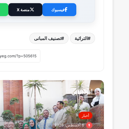
فيسبوك
منصة X
التراثية
تصنيف المبانى
أقرأ التالي
أخبار
6 أغسطس، 2026