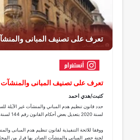
تصنيف المبانى
تعرف على تصنيف المبانى والمنشآت الت
كتبت/هدي احمد
لسنة 2020 بتعديل بعض أحكام القانون رقم 144 لسنة 2006، العقارات والمباني التراثية المحظور هدمها.
ووفقا للائحة التنفيذية لقانون تنظيم هدم المبانى وال
لجنة حصر المبانى والمنشآت الصادر بها قرار من الم