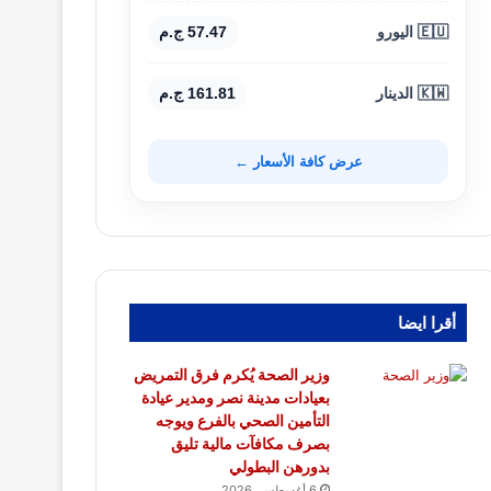
🇪🇺 اليورو
57.47 ج.م
🇰🇼 الدينار
161.81 ج.م
عرض كافة الأسعار ←
أقرا ايضا
وزير الصحة يُكرم فرق التمريض
بعيادات مدينة نصر ومدير عيادة
التأمين الصحي بالفرع ويوجه
بصرف مكافآت مالية تليق
بدورهن البطولي
6 أغسطس، 2026