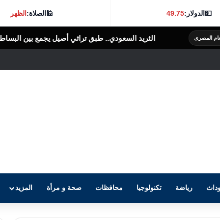
💵
الدولار:
49.75
🕌
الصلاة:
الظهر
السعودي.. طبق تراثي أصيل يجمع بين البساطة والنكهة الغنية
الرأى العام الم
داث
رياضة
تكنولوجيا
محافظات
صحة و مرأة
المزيد