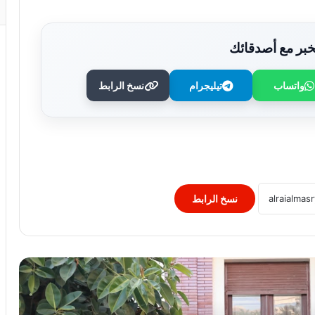
بر مع أصدقائك
واتساب
تيليجرام
نسخ الرابط
وزير الصحة يُكرم فرق التمريض بعيادات
مدينة نصر ومدير عيادة التأمين الصحي
بالفرع ويوجه بصرف مكافآت مالية تليق
بدورهن البطولي
بنك QNB مصر يعزز جاهزية المشروعات
الصغيرة والمتوسطة للنمو والتوسع من خلال
برنامج أبطال المشروعات الصغيرة
نسخ الرابط
والمتوسطة
برعاية رئيس جامعة الأزهر.. كلية طب
الأسنان (بنات) تنظم أول يوم علمي لجراحة
الفم والوجه والفكين
رئيس الوزراء يوافق على إنشاء منطقة
استثمارية داخل مشروع “البروج” بامتداد