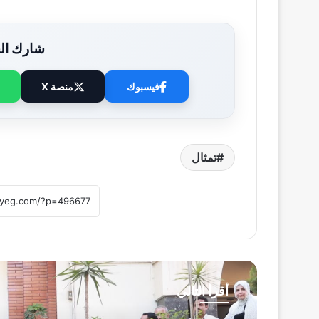
شارك الخ
فيسبوك
منصة X
تمثال
أقرأ التالي