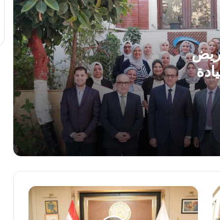
مدينة الشروق
وزارة التعليم: عدد ساعات دراسية أكبر لمواد
شهادة البكالوريا
مريض
ادة
رئيس الوزراء يستقبل المدير العام لمنظمة
اليونسكو
ه
بدورهن
استجابةً لأولياء الأمور.. محافظ الجيزة يقرر
خفض الحد الأدنى لتنسيق الثانوية العامة إلى
225 درجة
محمد جبريل : زيادة الكهرباء 12% ترهق
المواطنين ..وعلي الحكومة كشف الحقيقة
كاملة
وزير
الرئيس السيسى يصدّق على تعديل بعض
التعليم
أحكام قانون نظام التأمين الصحى الشامل
العالي