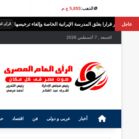
🪙
الذهب:
5,855 ج.م
عاجل
درسة الإيرانية الخاصة وإلغاء ترخيصها
الثريد 
الرأى العام المصرى
الجمعة , 7 أغسطس 2026
الرئيسية
أخبار
عربى و دولى
فن
اقتصاد
حو