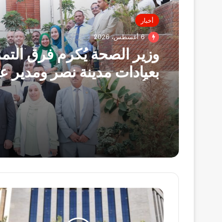
أخبار
6 أغسطس، 2026
وزير الصحة يُكرم فرق الت
بعيادات مدينة نصر ومدير عي
التأمين الصحي بالفرع ويوج
بصرف مكافآت مالية تليق 
البطولي
الإسكان:
الإثنين
المقبل