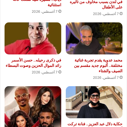
في لندن بسبب مخاوف من تأثيره
استثنائية
على الأطفال
7 أغسطس، 2026
7 أغسطس، 2026
محمد عدوية يقدم تجربة غنائية
في ذكرى رحيله.. حسن الأسمر
مختلفة.. ألبوم جديد مقسم بين
رائد الموال الحزين وصوت البسطاء
الصيف والشتاء
7 أغسطس، 2026
7 أغسطس، 2026
حكاية دلال عبد العزيز.. فنانة تركت