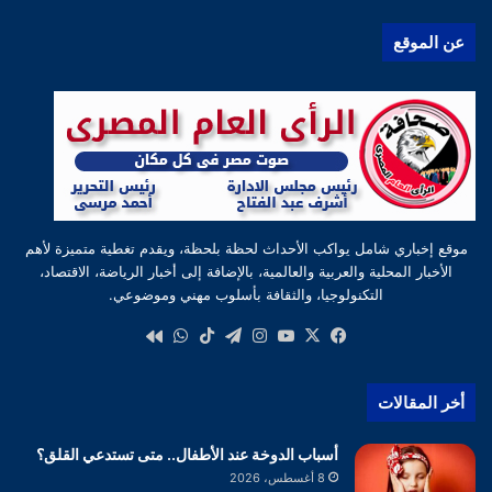
عن الموقع
موقع إخباري شامل يواكب الأحداث لحظة بلحظة، ويقدم تغطية متميزة لأهم
الأخبار المحلية والعربية والعالمية، بالإضافة إلى أخبار الرياضة، الاقتصاد،
التكنولوجيا، والثقافة بأسلوب مهني وموضوعي.
‫X
فيسبوك
‫YouTube
انستقرام
تيلقرام
‫TikTok
واتساب
كواى
أخر المقالات
أسباب الدوخة عند الأطفال.. متى تستدعي القلق؟
8 أغسطس، 2026