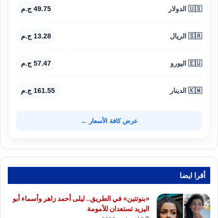
🇺🇸 الدولار
49.75 ج.م
🇸🇦 الريال
13.28 ج.م
🇪🇺 اليورو
57.47 ج.م
🇰🇼 الدينار
161.55 ج.م
عرض كافة الأسعار ←
أقرا ايضا
«بنوتتين» في الطريق.. ليلى أحمد زاهر وأسماء أبو
اليزيد تستعدان للأمومة