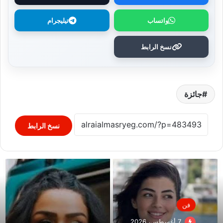
واتساب
تيليجرام
نسخ الرابط
جائزة
نسخ الرابط
فن
7 أغسطس، 2026