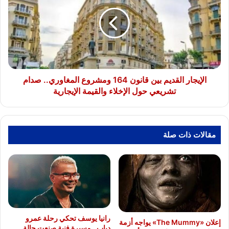
للتواصل
بين
الاجتماعي
قانون
164
ومشروع
المغاوري..
صدام
تشريعي
حول
الإيجار القديم بين قانون 164 ومشروع المغاوري.. صدام
الإخلاء
تشريعي حول الإخلاء والقيمة الإيجارية
والقيمة
الإيجارية
مقالات ذات صلة
رانيا يوسف تحكي رحلة عمرو
إعلان «The Mummy» يواجه أزمة
دياب.. مسيرة فنية صنعت حالة