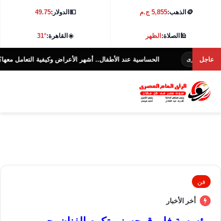
🪙
الذهب:
5,855 ج.م
💵
الدولار:
49.75
🕌
الصلاة:
الظهر
☀️
القاهرة:
31°
عاجل
الحساسية عند الأطفال.. أشهر الأعراض وكيفية التعامل معها؟
الرأى العام المصرى
فن
أخر الأخبار