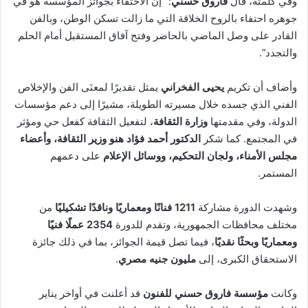
وفي كلمته، قال
فاروق حسني
: “إن الاحتفاء بجوائز المؤسسة هو في
جوهره احتفاء بالروح الخلاقة التي ما زالت تسكن الوطن، وبالفن
القادر على وصل الماضي بالحاضر وفتح آفاق المستقبل أمام الحلم
والتجدد”.
وأضاف أن تكريم
يحيى الفخراني
يمثل تقديرًا لمعنَى الفن والإخلاص
الفني الذي جسده خلال مسيرته الطويلة، مشيرًا إلى دعم مؤسسات
الدولة، وفي مقدمتها
وزارة الثقافة
، لتفعيل الثقافة كفعل حي ومؤثر
في المجتمع. كما شكر
الدكتور أحمد فؤاد هنو وزير الثقافة، وأعضاء
مجلس الأمناء، ولجان التحكيم، ووسائل الإعلام
على دعمهم
المستمر.
وشهدت الدورة مشاركة
1211 فنانًا ومعماريًا وناقدًا تشكيليًا
من
مختلف محافظات الجمهورية، وتقدم للدورة
2354 عملًا فنيًا
ومعماريًا وبحثًا نقديًا
، فيما تصل قيمة الجوائز، بما في ذلك جائزة
الاستحقاق الكبرى، إلى
مليون جنيه مصري
.
وكانت
مؤسسة فاروق حسني للفنون
قد أعلنت في أواخر يناير