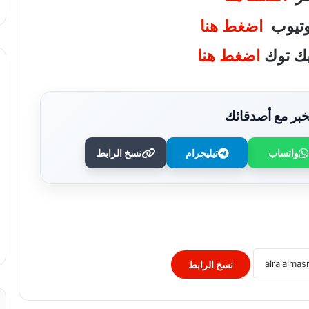
يوتيوب
اضغط هنا
تيك توك
اضغط هنا
بر مع أصدقائك
واتساب
تيليجرام
نسخ الرابط
وزير الصحة يُكرم فرق التمريض بعيادات
مدينة نصر ومدير عيادة التأمين الصحي
بالفرع ويوجه بصرف مكافآت مالية تليق
بدورهن البطولي
بنك QNB مصر يعزز جاهزية المشروعات
الصغيرة والمتوسطة للنمو والتوسع من خلال
برنامج أبطال المشروعات الصغيرة
نسخ الرابط
والمتوسطة
برعاية رئيس جامعة الأزهر.. كلية طب
الأسنان (بنات) تنظم أول يوم علمي لجراحة