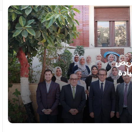
الفم والوجه والفكين
رئيس الوزراء يوافق على إنشاء منطقة
استثمارية داخل مشروع “البروج” بامتداد
مدينة الشروق
وزارة التعليم: عدد ساعات دراسية أكبر لمواد
شهادة البكالوريا
مريض
ادة
رئيس الوزراء يستقبل المدير العام لمنظمة
اليونسكو
ه
بدورهن
استجابةً لأولياء الأمور.. محافظ الجيزة يقرر
خفض الحد الأدنى لتنسيق الثانوية العامة إلى
225 درجة
محمد جبريل : زيادة الكهرباء 12% ترهق
المواطنين ..وعلي الحكومة كشف الحقيقة