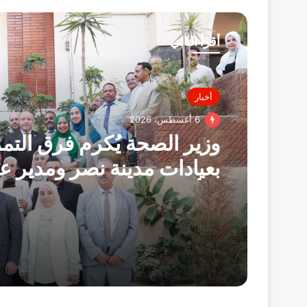
أقرأ التالي
أخبار
6 أغسطس، 2026
وزير الصحة يُكرم فرق الت
بعيادات مدينة نصر ومدير عي
التأمين الصحي بالفرع ويوج
بصرف مكافآت مالية تليق 
البطولي