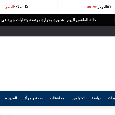
💵
الدولار:
49.75
🕌
الصلاة:
العصر
م.. شبورة وحرارة مرتفعة وتقلبات جوية في عدة محافظات
الرأى العام المص
داث
رياضة
تكنولوجيا
محافظات
صحة و مرأة
المزيد