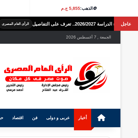
🪙
الذهب:
5,855 ج.م
عاجل
حالة الطقس اليو
الرأى العام المصرى
الجمعة , 7 أغسطس 2026
الرئيسية
أخبار
عربى و دولى
فن
اقتصاد
حو