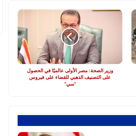
كاملة
وزير
الريف المصرى: 4500 طلب من المصريين
الصحة:
بالخارج للتعاقد على أراضى مزرعتك فى
مصر
مصر
الأولى
عالميًا
في
النائب سامي سوس عضو مجلس النواب عن
الحصول
سوهاج المراغة حزب مستقبل وطن يتقدم
على
بخالص التهاني والشكر لفخامة الرئيس عبد
الفتاح السيسي رئيس الجمهورية
التصنيف
الذهبي
وزير الصحة: مصر الأولى عالميًا في الحصول
للقضاء
على التصنيف الذهبي للقضاء على فيروس
على
"سي"
فيروس
"سي"