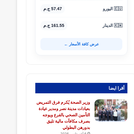
🇪🇺 اليورو
57.47 ج.م
🇰🇼 الدينار
161.55 ج.م
عرض كافة الأسعار ←
أقرا ايضا
وزير الصحة يُكرم فرق التمريض
بعيادات مدينة نصر ومدير عيادة
التأمين الصحي بالفرع ويوجه
بصرف مكافآت مالية تليق
بدورهن البطولي
6 أغسطس، 2026