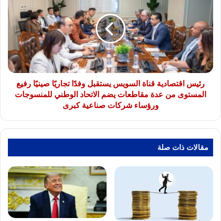
والدولة
قناة
السويس
يستقبل
وفدًا
تجاريًا
صينيًا
رفيع
المستوى
رئيس اقتصادية قناة السويس يستقبل وفدًا تجاريًا صينيًا رفيع
من
المستوى من عدة مقاطعات يضم الاتحاد الوطني للمنسوجات
عدة
ورؤساء شركات صناعية كبرى
مقاطعات
يضم
الاتحاد
الوطني
مقالات ذات صلة
للمنسوجات
ورؤساء
شركات
صناعية
كبرى