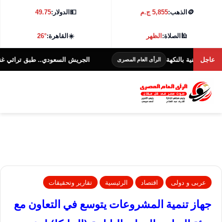
🪙
الذهب:
5,855 ج.م
💵
الدولار:
49.75
🕌
الصلاة:
الظهر
☀️
القاهرة:
26°
عاجل
ة بالنكهة
الجريش السعودي.. طبق تراثي غني بالنكهة وال
الرأى العام المصرى
عربى و دولى
اقتصاد
الرئيسية
تقارير وتحقيقات
جهاز تنمية المشروعات يتوسع في التعاون مع