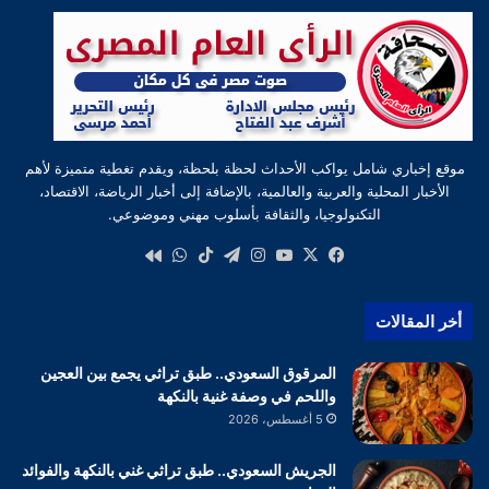
موقع إخباري شامل يواكب الأحداث لحظة بلحظة، ويقدم تغطية متميزة لأهم
الأخبار المحلية والعربية والعالمية، بالإضافة إلى أخبار الرياضة، الاقتصاد،
التكنولوجيا، والثقافة بأسلوب مهني وموضوعي.
‫X
فيسبوك
‫YouTube
انستقرام
تيلقرام
‫TikTok
واتساب
كواى
أخر المقالات
المرقوق السعودي.. طبق تراثي يجمع بين العجين
واللحم في وصفة غنية بالنكهة
5 أغسطس، 2026
الجريش السعودي.. طبق تراثي غني بالنكهة والفوائد