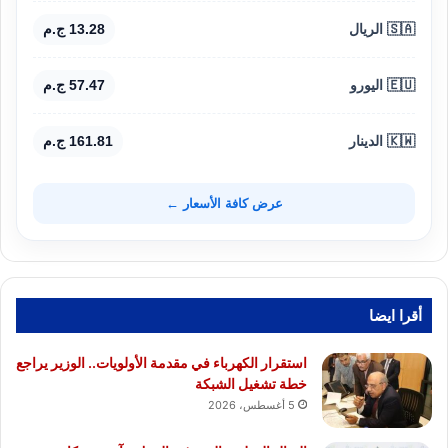
🇸🇦 الريال
13.28 ج.م
🇪🇺 اليورو
57.47 ج.م
🇰🇼 الدينار
161.81 ج.م
عرض كافة الأسعار ←
أقرا ايضا
استقرار الكهرباء في مقدمة الأولويات.. الوزير يراجع
خطة تشغيل الشبكة
5 أغسطس، 2026