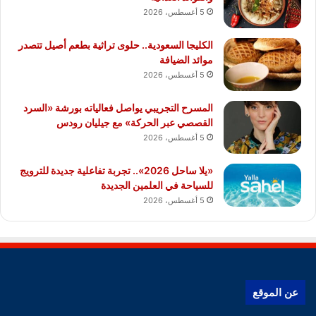
5 أغسطس، 2026
الكليجا السعودية.. حلوى تراثية بطعم أصيل تتصدر
موائد الضيافة
5 أغسطس، 2026
المسرح التجريبي يواصل فعالياته بورشة «السرد
القصصي عبر الحركة» مع جيليان رودس
5 أغسطس، 2026
«يلا ساحل 2026».. تجربة تفاعلية جديدة للترويج
للسياحة في العلمين الجديدة
5 أغسطس، 2026
عن الموقع