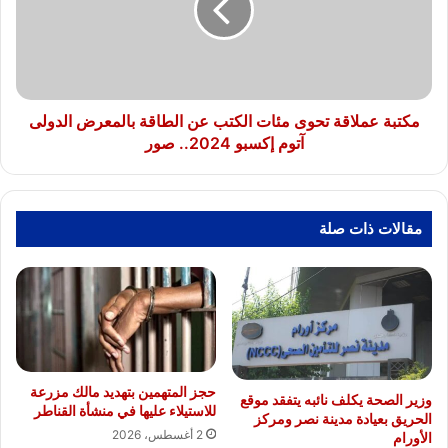
الكتب
عن
الطاقة
بالمعرض
الدولى
آتوم
مكتبة عملاقة تحوى مئات الكتب عن الطاقة بالمعرض الدولى
إكسبو
آتوم إكسبو 2024.. صور
2024..
صور
مقالات ذات صلة
حجز المتهمين بتهديد مالك مزرعة
وزير الصحة يكلف نائبه يتفقد موقع
للاستيلاء عليها في منشأة القناطر
الحريق بعيادة مدينة نصر ومركز
2 أغسطس، 2026
الأورام