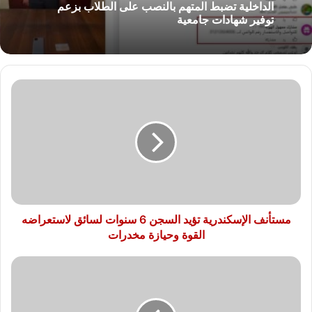
الداخلية تضبط المتهم بالنصب على الطلاب بزعم
توفير شهادات جامعية
مستأنف
الإسكندرية
تؤيد
السجن
6
سنوات
لسائق
لاستعراضه
القوة
وحيازة
مستأنف الإسكندرية تؤيد السجن 6 سنوات لسائق لاستعراضه
مخدرات
القوة وحيازة مخدرات
مكتبة
عملاقة
تحوى
مئات