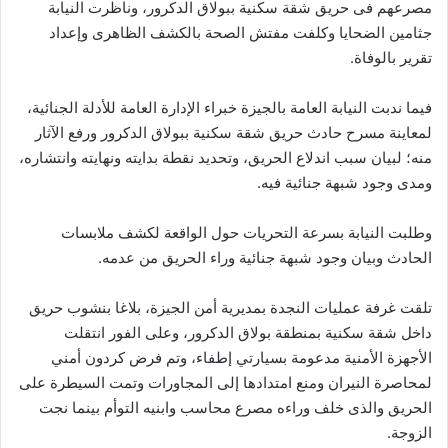
مصرعهم فى حريق شقة سكنية ببولاق الدكرور، وناظرت النيابة
جثامين الضحايا وكلفت مفتش الصحة بالكشف الظاهرى وإعداد
تقرير بالوفاة.
فيما ندبت النيابة العامة بالجيزة خبراء الإدارة العامة للأدلة الجنائية،
لمعاينة مسرح حادث حريق شقة سكنية ببولاق الدكرور ورفع الآثار
منه؛ لبيان سبب اندلاع الحريق، وتحديد نقطة بدايته ونهايته وانتشاره،
ومدى وجود شبهة جنائية فيه.
وطلبت النيابة بسرعة التحريات حول الواقعة لكشف ملابسات
الحادث وبيان وجود شبهة جنائية وراء الحريق من عدمه.
تلقت غرفة عمليات النجدة بمديرية أمن الجيزة، بلاغا بنشوب حريق
داخل شقة سكنية بمنطقة بولاق الدكرور، وعلى الفور انتقلت
الأجهزة الأمنية مدعومة بسيارتي إطفاء، وتم فرض كردون أمني
لمحاصرة النيران ومنع امتدادها إلى المجاورات وتمت السيطرة على
الحريق والذى خلف وراءه مصرع محاسب وابنيه التوأم بينما نجت
الزوجة.