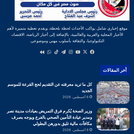
موقع إخباري شامل يواكب الأحداث لحظة بلحظة، ويقدم تغطية متميزة لأهم
الأخبار المحلية والعربية والعالمية، بالإضافة إلى أخبار الرياضة، الاقتصاد،
التكنولوجيا، والثقافة بأسلوب مهني وموضوعي.
‫X
فيسبوك
‫YouTube
انستقرام
تيلقرام
‫TikTok
واتساب
كواى
أخر المقالات
كل ما تريد معرفته عن التقديم لحج القرعة للموسم
الجديد
6 أغسطس، 2026
وزير الصحة يُكرم فرق التمريض بعيادات مدينة نصر
ومدير عيادة التأمين الصحي بالفرع ويوجه بصرف
مكافآت مالية تليق بدورهن البطولي
6 أغسطس، 2026