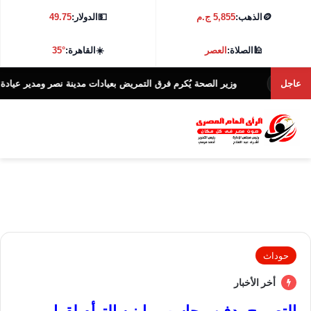
🪙
الذهب:
5,855 ج.م
💵
الدولار:
49.75
🕌
الصلاة:
العصر
☀️
القاهرة:
35°
عاجل
وزير الصحة يُكرم فرق التمريض بعيادات مدينة نصر ومدير عيادة التأمين 
حوداث
أخر الأخبار