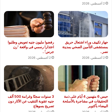
2 أغسطس، 2026
جهاز تكييف وراء اشتعال حريق
رفضوا مليون جنيه تعويض وطلبوا
بمستشفى التأمين الصحي بمدينة
اعتذارا رسمي فى واقعة “رن
نصر..
جرس”..
2 أغسطس، 2026
2 أغسطس، 2026
حبس 6 متهمين 4 أيام على ذمة
3 سنوات سجنًا وغرامة 500 ألف
التحقيقات في مشاجرة بالأسلحة
جنيه عقوبة التنقيب عن الآثار دون
البيضاء بأكتوبر
تصريح بسوهاج
2 أغسطس، 2026
1 أغسطس، 2026