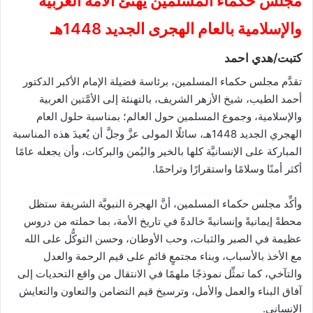
مجلس حكماء المسلمين يهنئ الأمة العربية
والإسلامية بالعام الهجرى الجديد 1448هـ
كتبت/هدي احمد
تقدَّم مجلس حكماء المسلمين، برئاسة فضيلة الإمام الأكبر الدكتور
أحمد الطيب، شيخ الأزهر الشريف، بالتهنئة إلى الأمَّتين العربية
والإسلامية، وجموع المسلمين حول العالم؛ بمناسبة حلول العام
الهجري الجديد 1448هـ، سائلًا المولى عزَّ وجلَّ أن يُعيدَ هذه المناسبة
المباركة على الإنسانيَّة كلها بالخير واليُمن والبركات، وأن يجعله عامًا
أكثر أمنًا وسلامًا واستقرارًا وتراحمًا.
وأكِّد مجلس حكماء المسلمين، أنَّ الهجرة النبويَّة الشريفة ستظل
محطةً إيمانيةً وإنسانيةً خالدةً في تاريخ الأمة، بما حملته من دروس
عظيمة في الصبر والثبات، وحب الأوطان، وحسن التوكُّل على الله
مع الأخذ بالأسباب، وبناء مجتمعٍ قائمٍ على قيم الرحمة والعدل
والتآخي، كما تمثِّل نموذجًا ملهمًا في الانتقال من واقع التحديات إلى
آفاق البناء والعمل والأمل، وترسيخ قيم التضامن والتعاون والتعايش
الإنساني.