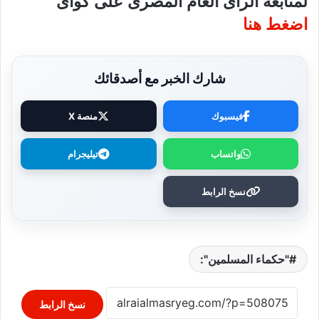
لمتابعة الرأى العام المصرى على كواى
اضغط هنا
شارك الخبر مع أصدقائك
فيسبوك
منصة X
واتساب
تيليجرام
نسخ الرابط
"حكماء المسلمين":
نسخ الرابط