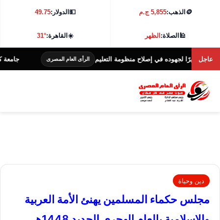
🪙
الذهب:
5,855 ج.م
💵
الدولار:
49.75
🕌
الصلاة:
الظهر
☀️
القاهرة:
31°
عاجل
ًا لجهوده في إصلاح منظومة التعليم
جامعة كفر الشيخ تطلق هاكاثون
الرأى العام المصرى
دين وحياة
مجلس حكماء المسلمين يهنئ الأمة العربية
والإسلامية بالعام الهجرى الجديد 1448هـ