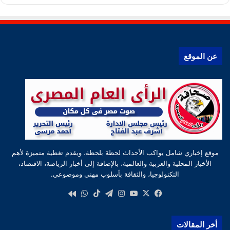
عن الموقع
موقع إخباري شامل يواكب الأحداث لحظة بلحظة، ويقدم تغطية متميزة لأهم
الأخبار المحلية والعربية والعالمية، بالإضافة إلى أخبار الرياضة، الاقتصاد،
التكنولوجيا، والثقافة بأسلوب مهني وموضوعي.
‫X
فيسبوك
‫YouTube
انستقرام
تيلقرام
‫TikTok
واتساب
كواى
أخر المقالات