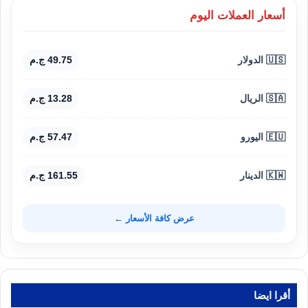
أسعار العملات اليوم
🇺🇸 الدولار
49.75 ج.م
🇸🇦 الريال
13.28 ج.م
🇪🇺 اليورو
57.47 ج.م
🇰🇼 الدينار
161.55 ج.م
عرض كافة الأسعار ←
أقرا ايضا