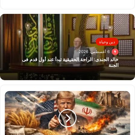
دين وحياة
6 أغسطس، 2026
خالد الجندى: الراحة الحقيقية تبدأ عند أول قدم فى
الجنة
العالم
يتنفس
الصعداء..
إعلان
اتفاق
سلام
تاريخى