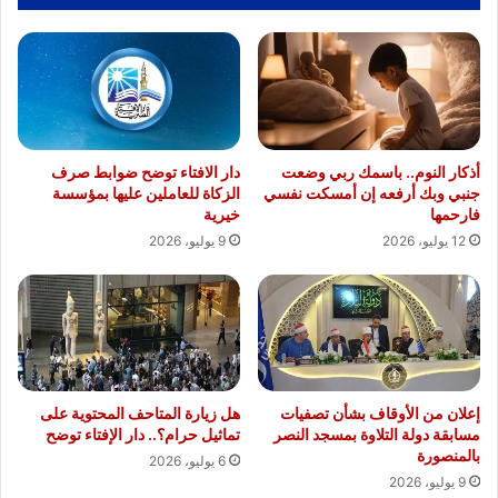
أذكار النوم.. باسمك ربي وضعت
دار الافتاء توضح ضوابط صرف
جنبي وبك أرفعه إن أمسكت نفسي
الزكاة للعاملين عليها بمؤسسة
فارحمها
خيرية
12 يوليو، 2026
9 يوليو، 2026
إعلان من الأوقاف بشأن تصفيات
هل زيارة المتاحف المحتوية على
مسابقة دولة التلاوة بمسجد النصر
تماثيل حرام؟.. دار الإفتاء توضح
بالمنصورة
6 يوليو، 2026
9 يوليو، 2026