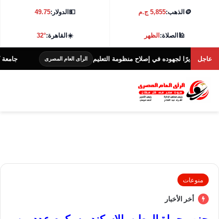
🪙
الذهب:
5,855 ج.م
💵
الدولار:
49.75
🕌
الصلاة:
الظهر
☀️
القاهرة:
32°
عاجل
ديرًا لجهوده في إصلاح منظومة التعليم
جامعة كفر الشيخ تطلق هاك
الرأى العام المصرى
منوعات
أخر الأخبار