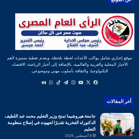
موقع إخباري شامل يواكب الأحداث لحظة بلحظة، ويقدم تغطية متميزة لأهم
الأخبار المحلية والعربية والعالمية، بالإضافة إلى أخبار الرياضة، الاقتصاد،
التكنولوجيا، والثقافة بأسلوب مهني وموضوعي.
‫X
فيسبوك
‫YouTube
انستقرام
تيلقرام
‫TikTok
واتساب
كواى
أخر المقالات
جامعة هيروشيما تمنح وزير التعليم محمد عبد اللطيف
الدكتوراه الفخرية تقديرًا لجهوده في إصلاح منظومة
التعليم
8 أغسطس، 2026