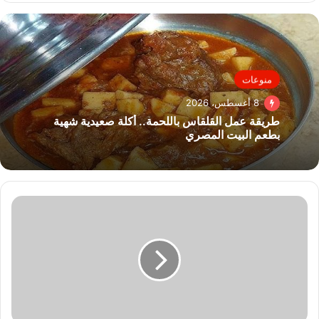
منوعات
8 أغسطس، 2026
طريقة عمل القلقاس باللحمة.. أكلة صعيدية شهية
بطعم البيت المصري
ظافر
العابدين
يكشف:
هذه
الشخصية
التاريخية
أحلم
بتقديمها