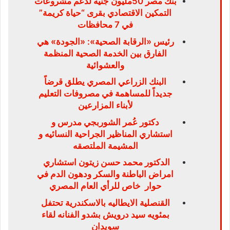
بنك مصر 50مليون جنيه لدعم مشروعات
التمكين الاقتصادي بقرى “حياة كريمة”
في 7 محافظات
رئيس «الرقابة الصحية»: «الجودة» هي
الفارق بين الخدمة الصحية المنظمة
والعشوائية
البنك الزراعي المصري يطلق قرضاً
جديداً للمساهمة في مصروفات التعليم
لأبناء المزارعين
دكتور عُمر الشوربجي مدرس و
استشاري المناظير الجراحية النسائيه و
المشيمة الملتصقه
الدكتور محمد حسن زيتون استشاري
امراض الباطنة والسكر ودهون الدم في
حوار خاص للرأي العام المصري
القنصلية الايطاليه بالاسكندرية تحتفل
بمئويه سيد درويش بشدو الفنانه لقاء
سويدان