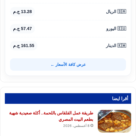
🇸🇦 الريال
13.28 ج.م
🇪🇺 اليورو
57.47 ج.م
🇰🇼 الدينار
161.55 ج.م
عرض كافة الأسعار ←
أقرا ايضا
طريقة عمل القلقاس باللحمة.. أكلة صعيدية شهية
بطعم البيت المصري
8 أغسطس، 2026