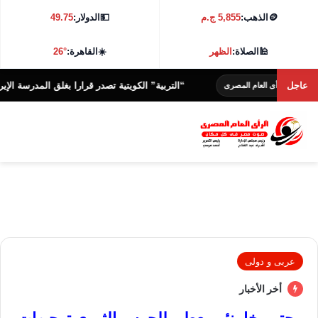
🪙
الذهب:
5,855 ج.م
💵
الدولار:
49.75
🕌
الصلاة:
الظهر
☀️
القاهرة:
26°
عاجل
“التربية” الكويتية تصدر قرارا بغلق المدرسة الإيرانية الخاص
أى العام المصرى
عربى و دولى
أخر الأخبار