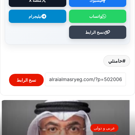
فيسبوك
منصة X
واتساب
تيليجرام
نسخ الرابط
خامنئي
نسخ الرابط
عربى و دولى