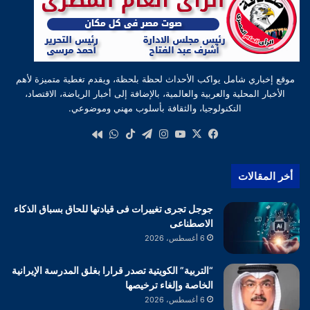
موقع إخباري شامل يواكب الأحداث لحظة بلحظة، ويقدم تغطية متميزة لأهم
الأخبار المحلية والعربية والعالمية، بالإضافة إلى أخبار الرياضة، الاقتصاد،
التكنولوجيا، والثقافة بأسلوب مهني وموضوعي.
‫X
فيسبوك
‫YouTube
انستقرام
تيلقرام
‫TikTok
واتساب
كواى
أخر المقالات
جوجل تجرى تغييرات فى قيادتها للحاق بسباق الذكاء
الاصطناعى
6 أغسطس، 2026
“التربية” الكويتية تصدر قرارا بغلق المدرسة الإيرانية
الخاصة وإلغاء ترخيصها
6 أغسطس، 2026