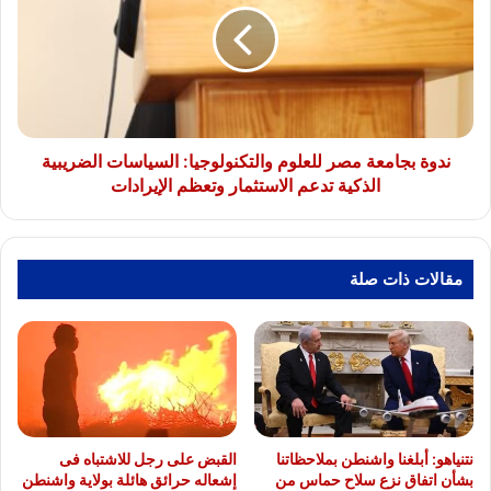
للعلوم
والتكنولوجيا:
السياسات
الضريبية
الذكية
تدعم
الاستثمار
ندوة بجامعة مصر للعلوم والتكنولوجيا: السياسات الضريبية
وتعظم
الذكية تدعم الاستثمار وتعظم الإيرادات
الإيرادات
مقالات ذات صلة
نتنياهو: أبلغنا واشنطن بملاحظاتنا
القبض على رجل للاشتباه فى
بشأن اتفاق نزع سلاح حماس من
إشعاله حرائق هائلة بولاية واشنطن