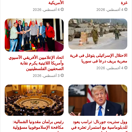
غزة
الأمريكية
4 أغسطس، 2026
4 أغسطس، 2026
الاحتلال الإسرائيلى يتوغل فى قرية
اتحاد الإعلاميين الأفريقي الآسيوي
معرية بريف درعا فى سوريا
وأمريكا اللاتينية يكرم نقابة
4 أغسطس، 2026
الصحفيين الفلسطينيين
3 أغسطس، 2026
وول ستريت جورنال: ترامب يعود
رئيس برلمان مقدونيا الشمالية:
للدبلوماسية مع استمرار تعثره في
مكافحة الإسلاموفوبيا مسؤولية