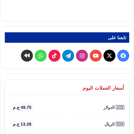
تابعنا على
‫X
فيسبوك
‫YouTube
انستقرام
تيلقرام
‫TikTok
واتساب
كواى
أسعار العملات اليوم
🇺🇸 الدولار
49.75 ج.م
🇸🇦 الريال
13.28 ج.م