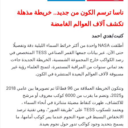
ناسا ترسم الكون من جديد.. خريطة مذهلة
تكشف آلاف العوالم الغامضة
كتبت/هدي احمد
أطلقت NASA واحدة من أكثر خرائط السماء الليلية دقة وتفصيلًا
حتى الآن، عبر بيانات جمعها القمر الصناعي TESS المتخصص في
رصد الكواكب خارج المجموعة الشمسية، الخريطة الجديدة جاءت
بعد ثماني سنوات من المراقبة المستمرة، لتمنح العلماء رؤية غير
مسبوقة لآلاف العوالم البعيدة المنتشرة في الكون.
وتتكون الخريطة العملاقة من 96 قطاعًا تم تصويرها بين عامي 2018
و2025، وتضم ما يقرب من 6000 كوكب معروف أو مرشح
للاكتشاف، ظهرت كنقاط مضيئة متناثرة في أنحاء السماء ،
ويعتمد تلسكوب TESS على “طريقة العبور”، وهي تقنية ترصد
الانخفاض البسيط في ضوء النجوم عندما يمر كوكب أمامها، ما
يسمح بتحديد وجود كواكب تدور حول نجوم بعيدة.