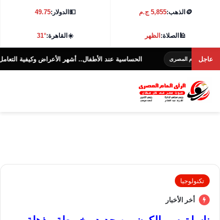
🪙
الذهب:
5,855 ج.م
💵
الدولار:
49.75
🕌
الصلاة:
الظهر
☀️
القاهرة:
31°
عاجل
الحساسية عند الأطفال.. أشهر الأعراض وكيفية التعامل معها؟
لعام المصرى
ا
تكنولوجيا
أخر الأخبار