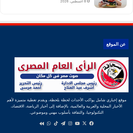
8 أغسطس، 2026
عن الموقع
موقع إخباري شامل يواكب الأحداث لحظة بلحظة، ويقدم تغطية متميزة لأهم
الأخبار المحلية والعربية والعالمية، بالإضافة إلى أخبار الرياضة، الاقتصاد،
التكنولوجيا، والثقافة بأسلوب مهني وموضوعي.
‫X
فيسبوك
‫YouTube
انستقرام
تيلقرام
‫TikTok
واتساب
كواى