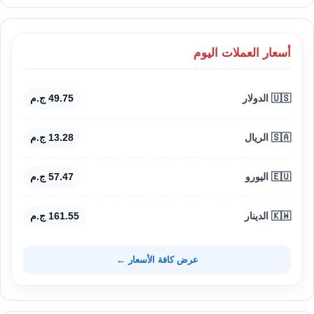
أسعار العملات اليوم
🇺🇸 الدولار
49.75 ج.م
🇸🇦 الريال
13.28 ج.م
🇪🇺 اليورو
57.47 ج.م
🇰🇼 الدينار
161.55 ج.م
عرض كافة الأسعار ←