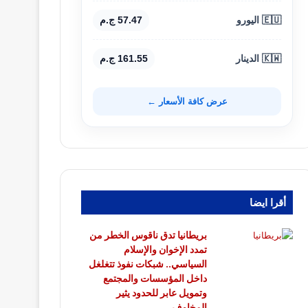
🇪🇺 اليورو
57.47 ج.م
🇰🇼 الدينار
161.55 ج.م
عرض كافة الأسعار ←
أقرا ايضا
بريطانيا تدق ناقوس الخطر من
تمدد الإخوان والإسلام
السياسي.. شبكات نفوذ تتغلغل
داخل المؤسسات والمجتمع
وتمويل عابر للحدود يثير
المخاوف..