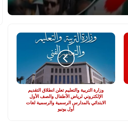
بنك QNB مصر يعزز جاهزية المشروعات
الصغيرة والمتوسطة للنمو والتوسع من خلال
برنامج أبطال المشروعات الصغيرة
والمتوسطة
وزارة
برعاية رئيس جامعة الأزهر.. كلية طب
التربية
الأسنان (بنات) تنظم أول يوم علمي لجراحة
والتعليم
الفم والوجه والفكين
تعلن
انطلاق
التقديم
رئيس الوزراء يوافق على إنشاء منطقة
الإلكتروني
استثمارية داخل مشروع “البروج” بامتداد
مدينة الشروق
لرياض
الأطفال
والصف
وزارة التربية والتعليم تعلن انطلاق التقديم
الأول
الإلكتروني لرياض الأطفال والصف الأول
الابتدائي
الابتدائي بالمدارس الرسمية والرسمية لغات
بالمدارس
أول يونيو
الرسمية
والرسمية
لغات