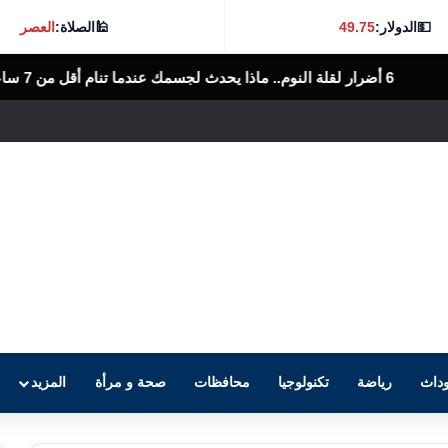
💵
الدولار:
49.75
🕌
الصلاة:
العصر
الرأى العام المصرى
داث
رياضة
تكنولوجيا
محافظات
صحة و مرأة
المزيد