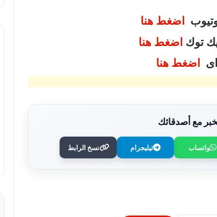
يوتيوب
اضغط هنا
تيك توك
اضغط هنا
واى
اضغط هنا
بر مع أصدقائك
واتساب
تيليجرام
نسخ الرابط
بريطانيا تدق ناقوس الخطر من تمدد الإخوان
والإسلام السياسي.. شبكات نفوذ تتغلغل
داخل المؤسسات والمجتمع وتمويل عابر
للحدود يثير المخاوف..
قريعي: يفوز بجائزة دينق قوج للكتابة
التوثيقية في دورتها الأولى