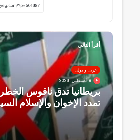
أقرأ التالي
عربى و دولى
9 أغسطس، 2026
بريطانيا تدق ناقوس الخطر
تمدد الإخوان والإسلام السي
شبكات نفوذ تتغلغل داخل
المؤسسات والمجتمع وتموي
للحدود يثير المخاوف..