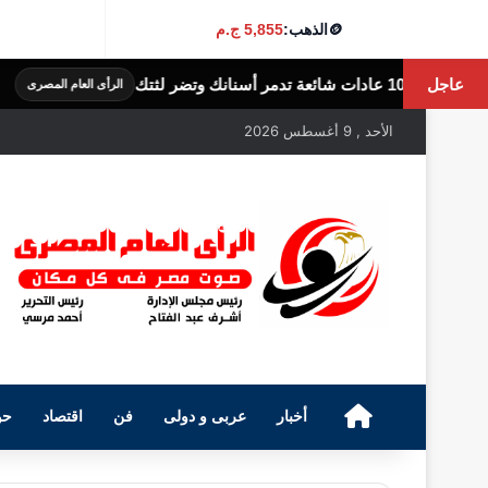
🪙
الذهب:
5,855 ج.م
عاجل
6 أضرار لقلة النوم.. ماذا يحدث لجسمك عندما تنام أقل من 7 ساعات؟
الرأى العام المصرى
الأحد , 9 أغسطس 2026
الرئيسية
أخبار
عربى و دولى
فن
اقتصاد
حو