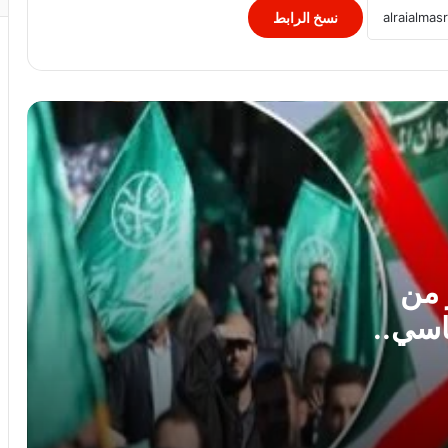
نسخ الرابط
“التربية” الكويتية تصدر قرارا بغلق المدرسة
الإيرانية الخاصة وإلغاء ترخيصها
النيابة الفرنسية لمكافحة الإرهاب تفتح
تحقيقا فى تهديدات جماعة انفصالية
بكورسيكا
الصحف العالمية: صدام ترامب وهيجسيث
بسبب الذخائر.. وقلق بالكونجرس من
شراكة أقوى مع إسرائيل..
 من
اسي..
وزير الصحة يُكرم فرق التمريض بعيادات
مدينة نصر ومدير عيادة التأمين الصحي
بالفرع ويوجه بصرف مكافآت مالية تليق
بدورهن البطولي
ل عابر
لبنان: إصابة 8 أشحاص فى غارة إسرائيلية
على بلدة برج الشمالي