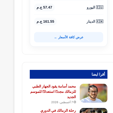
🇪🇺 اليورو
57.47 ج.م
🇰🇼 الدينار
161.55 ج.م
عرض كافة الأسعار ←
أقرا ايضا
محمد أسامة يقود الجهاز الطبي
للزمالك مجددًا استعدادًا للموسم
الجديد
7 أغسطس، 2026
رحلة الزمالك في الدوري