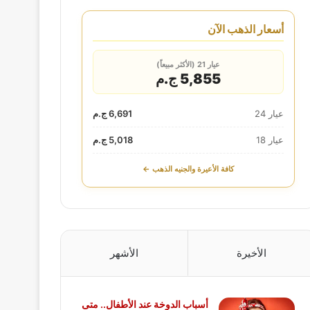
أسعار الذهب الآن
عيار 21 (الأكثر مبيعاً)
5,855 ج.م
عيار 24
6,691 ج.م
عيار 18
5,018 ج.م
كافة الأعيرة والجنيه الذهب ←
الأخيرة
الأشهر
أسباب الدوخة عند الأطفال.. متى