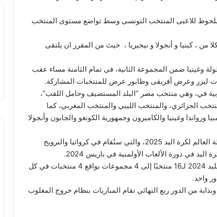
27/ فى شوط شهد تألق ملحوظ للاعبى المنتخب التونسى وسط تواضع مستوى المنتخب
من ، كينيا و أنجولا و نيجيريا ، حيث من المقرر ان يلتقى
لة وغينيا ضمن المجموعة الثانية، فى تمام الثامنة مساء عقب
رات ليزر وعرض أفريقى وطابور عرض للمنتخبات المشاركة.
كة 16 منتخبًا، تضم 5 منتخبات عربية في، وهي منتخب مصر “البلد المستضيف وحامل اللقب”،
منتخب الجزائري، والمنتخب الليبي والمنتخب المغربي، كما
 ورواندا وغينيا والكاميرون وجمهورية الكونغو والجابون وأنجولا
وتتأهل المنتخبات أصحاب المراكز الـ5 الأولى إلى بطولة العالم لكرة اليد 2025، والتي ستُقام في كرواتيا والنرويج
ليد في دورة الألعاب الأولمبية في باريس 2024.
وتم تقسيم المنتخبات المشاركة في كأس أمم إفريقيا لليد 2024 لـ16 منتخبًا إلى 4 مجموعات بواقع 4 منتخبات في كل
ر واحد.
وبداية من الدور ربع النهائي تقام المباريات بنظام خروج المغلوب