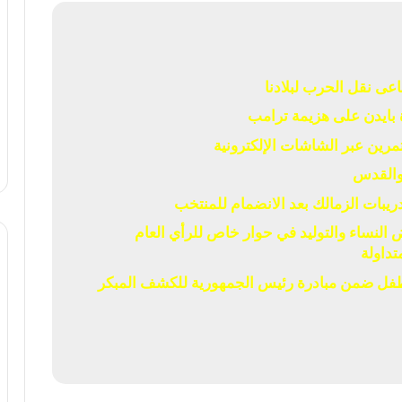
عى نقل الحرب لبلادنا
بايدن على هزيمة ترامب
 والقدس
يبات الزمالك بعد الانضمام للمنتخب
لنساء والتوليد في حوار خاص للرأي العام
تداولة
ص 5 ملايين و474 ألف طفل ضمن مبادرة رئيس الجمهورية للكشف المبكر