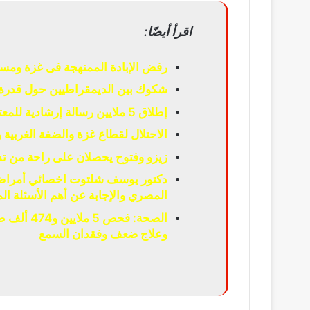
اقرأ أيضًا:
رفض الإبادة الممنهجة فى غزة ومسا
شكوك بين الديمقراطيين حول قدرة 
إطلاق 5 ملايين رسالة إرشادية للمعتمرين عبر الشاشات الإلكترونية
الاحتلال لقطاع غزة والضفة الغربية
زيزو وفتوح يحصلان على راحة من تدر
دكتور يوسف شلتوت اخصائي أمراض ا
المصري والإجابة عن أهم الأسئلة الم
الصحة: فح
وعلاج ضعف وفقدان السمع