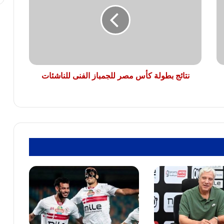
كأس
مصر
للجمباز
الفنى
نهاية مشوار حافل.. الزمالك يودع محمد علاء
للناشئات
السيد “لوكا” بعد اعتزاله
نتائج بطولة كأس مصر للجمباز الفنى للناشئات