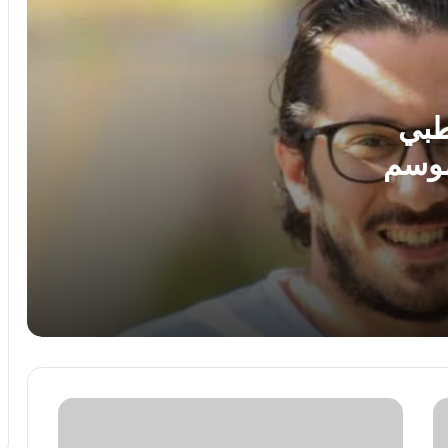
مونديال ألعاب القوى للشباب
مكافأة تحفيزية من الاتحاد السكندري..
صرف 25% من عقود اللاعبين استعدادًا
للموسم الجديد
طبي
لموسم
الأهلي في الكونفدرالية.. موعد المباراة
الأولى وموعد ضربة البداية
الأهلي يترقب قرار محمد شريف بعد وصول
عروض لضمه
الزمالك يدرس موقف خوان بيزيرا بعد
اهتمام شباب الأهلي الإماراتي بضمه
نتائج
أقوى 3 مباريات في الدور الأول من الدوري
بطولة
الممتاز.. مواعيد المواجهات المنتظرة