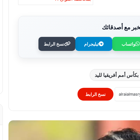
بر مع أصدقائك
واتساب
تيليجرام
نسخ الرابط
محمد أسامة يقود الجهاز الطبي للزمالك
مجددًا استعدادًا للموسم الجديد
كأس أمم أفريقيا لليد
رحلة الزمالك في الدوري الجديد.. جدول
مباريات موسم 2026-2027
نسخ الرابط
مصر تواجه الصين في ربع نهائي بطولة
العالم لناشئات اليد.. وأون سبورت ماكس
تنقل اللقاء
تأهل يحيى خالد ومحمد أسامة لنهائي