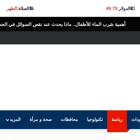
💵
الدولار:
49.75
🕌
الصلاة:
الظهر
اء للأطفال.. ماذا يحدث عند نقص السوائل في الجسم؟
الرأى العام المصرى
داث
رياضة
تكنولوجيا
محافظات
صحة و مرأة
المزيد