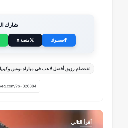
شارك الخ
فيسبوك
منصة X
عصام رزيق أفضل لاعب فى مباراة تونس وكينيا ب
أقرأ التالي