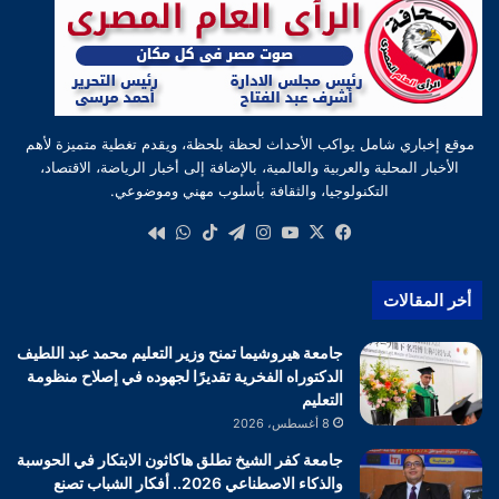
موقع إخباري شامل يواكب الأحداث لحظة بلحظة، ويقدم تغطية متميزة لأهم
الأخبار المحلية والعربية والعالمية، بالإضافة إلى أخبار الرياضة، الاقتصاد،
التكنولوجيا، والثقافة بأسلوب مهني وموضوعي.
‫X
فيسبوك
‫YouTube
انستقرام
تيلقرام
‫TikTok
واتساب
كواى
أخر المقالات
جامعة هيروشيما تمنح وزير التعليم محمد عبد اللطيف
الدكتوراه الفخرية تقديرًا لجهوده في إصلاح منظومة
التعليم
8 أغسطس، 2026
جامعة كفر الشيخ تطلق هاكاثون الابتكار في الحوسبة
والذكاء الاصطناعي 2026.. أفكار الشباب تصنع