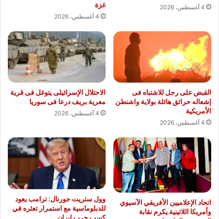
غزة
4 أغسطس، 2026
4 أغسطس، 2026
القبض على رجل للاشتباه فى
الاحتلال الإسرائيلى يتوغل فى قرية
إشعاله حرائق هائلة بولاية واشنطن
معرية بريف درعا فى سوريا
الأمريكية
4 أغسطس، 2026
4 أغسطس، 2026
وول ستريت جورنال: ترامب يعود
اتحاد الإعلاميين الأفريقي الآسيوي
للدبلوماسية مع استمرار تعثره في
وأمريكا اللاتينية يكرم نقابة
كسب حرب إيران