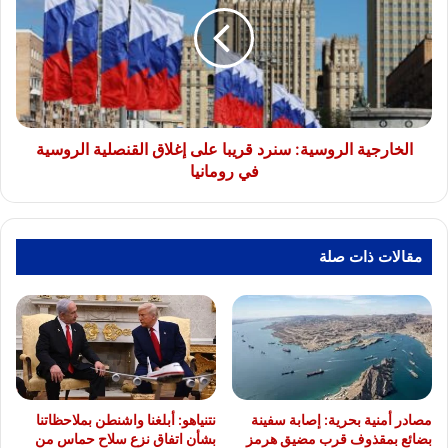
قريبا
على
إغلاق
القنصلية
الروسية
في
رومانيا
الخارجية الروسية: سنرد قريبا على إغلاق القنصلية الروسية
في رومانيا
مقالات ذات صلة
مصادر أمنية بحرية: إصابة سفينة
نتنياهو: أبلغنا واشنطن بملاحظاتنا
بضائع بمقذوف قرب مضيق هرمز
بشأن اتفاق نزع سلاح حماس من