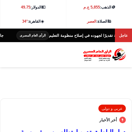
🪙
الذهب:
5,855 ج.م
💵
الدولار:
49.75
🕌
الصلاة:
العصر
☀️
القاهرة:
34°
عاجل
 تقديرًا لجهوده في إصلاح منظومة التعليم
جامعة كفر الشيخ تط
الرأى العام المصرى
عربى و دولى
أخر الأخبار