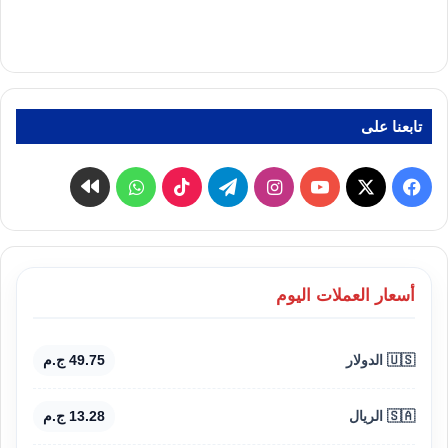
تابعنا على
‫X
فيسبوك
‫YouTube
انستقرام
تيلقرام
‫TikTok
واتساب
كواى
أسعار العملات اليوم
🇺🇸 الدولار
49.75 ج.م
🇸🇦 الريال
13.28 ج.م