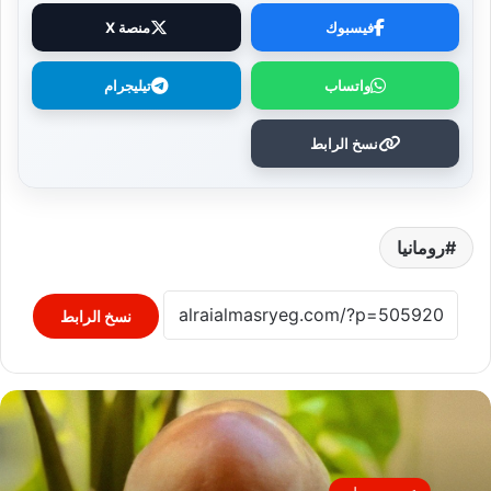
فيسبوك
منصة X
واتساب
تيليجرام
نسخ الرابط
رومانيا
نسخ الرابط