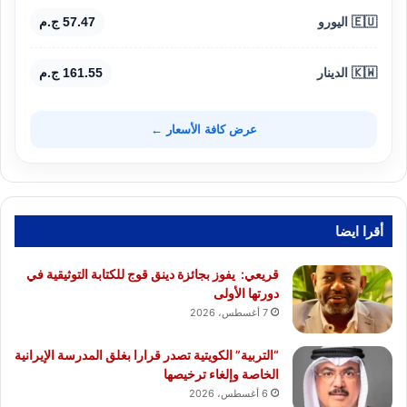
🇪🇺 اليورو
57.47 ج.م
🇰🇼 الدينار
161.55 ج.م
عرض كافة الأسعار ←
أقرا ايضا
قريعي: يفوز بجائزة دينق قوج للكتابة التوثيقية في
دورتها الأولى
7 أغسطس، 2026
“التربية” الكويتية تصدر قرارا بغلق المدرسة الإيرانية
الخاصة وإلغاء ترخيصها
6 أغسطس، 2026