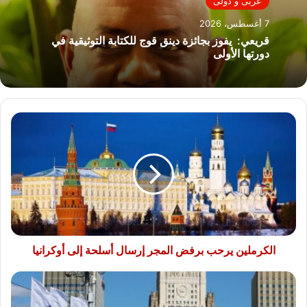
عربى و دولى
7 أغسطس، 2026
قريعي: يفوز بجائزة دينق قوج للكتابة التوثيقية في
دورتها الأولى
الكرملين
يرحب
برفض
المجر
إرسال
أسلحة
إلى
أوكرانيا
الكرملين يرحب برفض المجر إرسال أسلحة إلى أوكرانيا
الخارجية
الروسية:
سنرد