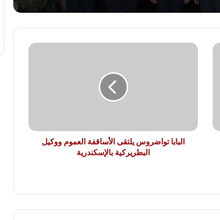
محمد جبريل : زيادة الكهرباء 12% ترهق
المواطنين ..وعلي الحكومة كشف الحقيقة
كاملة
البابا
الريف المصرى: 4500 طلب من المصريين
تواضروس
بالخارج للتعاقد على أراضى مزرعتك فى
يلتقى
مصر
الأساقفة
العموم
ووكيل
النائب سامي سوس عضو مجلس النواب عن
البطريركية
سوهاج المراغة حزب مستقبل وطن يتقدم
بالإسكندرية
بخالص التهاني والشكر لفخامة الرئيس عبد
الفتاح السيسي رئيس الجمهورية
البابا تواضروس يلتقى الأساقفة العموم ووكيل
البطريركية بالإسكندرية