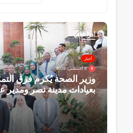
أقرأ التالي
أخبار
6 أغسطس، 2026
وزير الصحة يُكرم فرق الت
بعيادات مدينة نصر ومدير عي
التأمين الصحي بالفرع ويوج
بصرف مكافآت مالية تليق 
البطولي