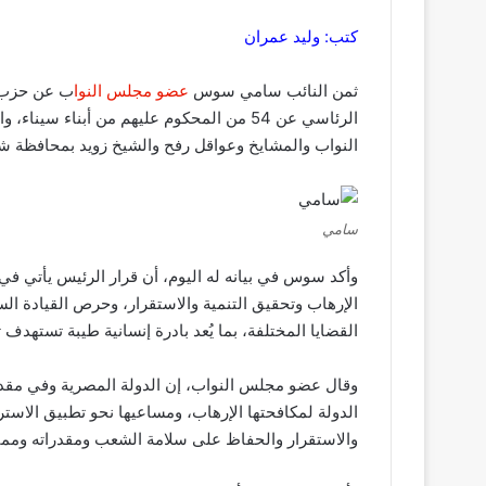
كتب: وليد عمران
ثمن النائب سامي سوس
عضو مجلس النوا
ب عن حزب م
الرئاسي عن 54 من المحكوم عليهم من أبناء س
النواب والمشايخ وعواقل رفح والشيخ زويد بمحافظة ش
سامي
وأكد سوس في بيانه له اليوم، أن قرار الرئيس يأتي في 
الإرهاب وتحقيق التنمية والاستقرار، وحرص القيادة ال
القضايا المختلفة، بما يُعد بادرة إنسانية طيبة تستهدف
وقال عضو مجلس النواب، إن الدولة المصرية وفي مقدمت
الدولة لمكافحتها الإرهاب، ومساعيها نحو تطبيق الاسترا
والاستقرار والحفاظ على سلامة الشعب ومقدراته وممتل