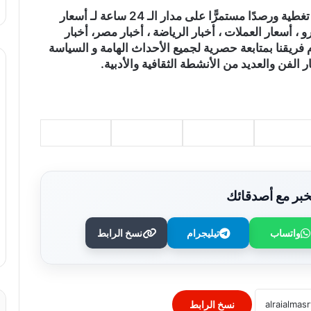
)، تغطية ورصدًا مستمرًّا على مدار الـ 24 ساعة لـ أسعار
و ، أسعار العملات ، أخبار الرياضة ، أخبار مصر، أخبار
 فريقنا بمتابعة حصرية لجميع الأحداث الهامة و السياسة
ر الفن والعديد من الأنشطة الثقافية والأدبية.
بر مع أصدقائك
وزير الصحة يُكرم فرق التمريض بعيادات
مدينة نصر ومدير عيادة التأمين الصحي
واتساب
تيليجرام
نسخ الرابط
بالفرع ويوجه بصرف مكافآت مالية تليق
بدورهن البطولي
بنك QNB مصر يعزز جاهزية المشروعات
الصغيرة والمتوسطة للنمو والتوسع من خلال
برنامج أبطال المشروعات الصغيرة
نسخ الرابط