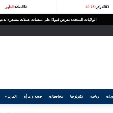
💵
الدولار:
49.75
🕌
الصلاة:
الظهر
تحدة تفرض قيودًا على منصات عملات مشفرة بدعوى دعم جهات إيرانية
الر
داث
رياضة
تكنولوجيا
محافظات
صحة و مرأة
المزيد