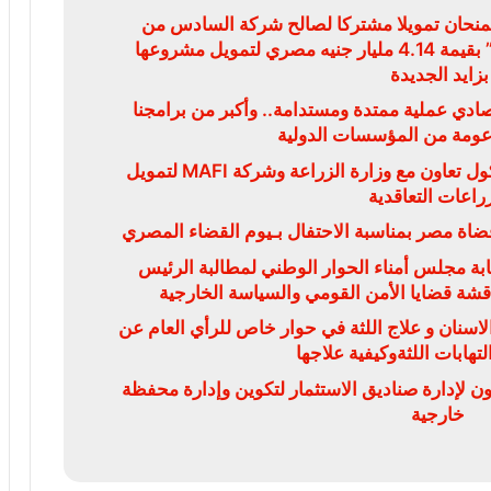
يمنحان تمويلا مشتركا لصالح شركة السادس من
أكتوبر للتنمية والاستثمار “سوديك” بقيمة 4.14 مليار جنيه مصري لتمويل مشروعها
بزايد الجديدة
قتصادي عملية ممتدة ومستدامة.. وأكبر من برامجنا
دعومة من المؤسسات الدولية
البنك الزراعي المصري يوقع بروتوكول تعاون مع وزارة الزراعة وشركة MAFI لتمويل
زراعات التعاقدية
ضاة مصر بمناسبة الاحتفال بـيوم القضاء المصري
بة مجلس أمناء الحوار الوطني لمطالبة الرئيس
ناقشة قضايا الأمن القومي والسياسة الخارجية
سنان و علاج اللثة في حوار خاص للرأي العام عن
تهابات اللثةوكيفية علاجها
ون لإدارة صناديق الاستثمار لتكوين وإدارة محفظة
خارجية