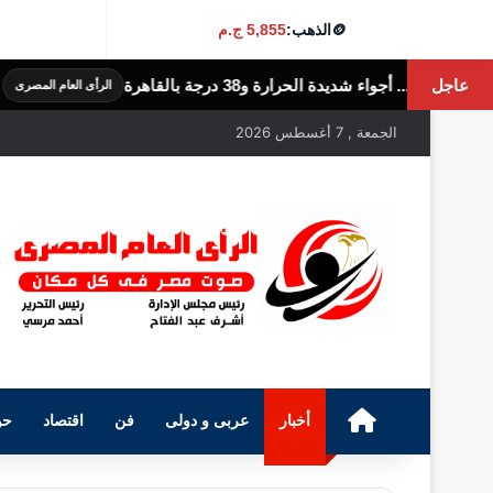
🪙
الذهب:
5,855 ج.م
عاجل
38 درجة بالقاهرة
الولايات الم
الرأى العام المصرى
الجمعة , 7 أغسطس 2026
الرئيسية
أخبار
عربى و دولى
فن
اقتصاد
حو