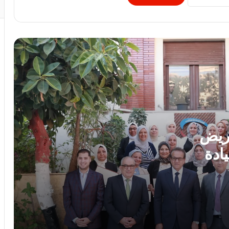
والمتوسطة
برعاية رئيس جامعة الأزهر.. كلية طب
الأسنان (بنات) تنظم أول يوم علمي لجراحة
الفم والوجه والفكين
رئيس الوزراء يوافق على إنشاء منطقة
استثمارية داخل مشروع “البروج” بامتداد
مدينة الشروق
وزارة التعليم: عدد ساعات دراسية أكبر لمواد
شهادة البكالوريا
مريض
ادة
رئيس الوزراء يستقبل المدير العام لمنظمة
اليونسكو
ه
بدورهن
استجابةً لأولياء الأمور.. محافظ الجيزة يقرر
خفض الحد الأدنى لتنسيق الثانوية العامة إلى
225 درجة