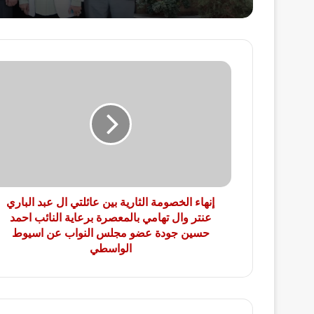
إنهاء
الخصومة
الثارية
بين
عائلتي
ال
عبد
الباري
عنتر
وال
إنهاء الخصومة الثارية بين عائلتي ال عبد الباري
تهامي
عنتر وال تهامي بالمعصرة برعاية النائب احمد
بالمعصرة
حسين جودة عضو مجلس النواب عن اسيوط
برعاية
الواسطي
النائب
احمد
حسين
جودة