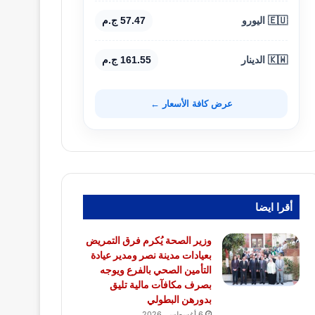
🇪🇺 اليورو
57.47 ج.م
🇰🇼 الدينار
161.55 ج.م
عرض كافة الأسعار ←
أقرا ايضا
وزير الصحة يُكرم فرق التمريض
بعيادات مدينة نصر ومدير عيادة
التأمين الصحي بالفرع ويوجه
بصرف مكافآت مالية تليق
بدورهن البطولي
6 أغسطس، 2026