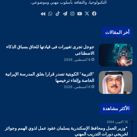
التكنولوجيا، والثقافة بأسلوب مهني وموضوعي.
‫X
فيسبوك
‫YouTube
انستقرام
تيلقرام
‫TikTok
واتساب
كواى
أخر المقالات
جوجل تجرى تغييرات فى قيادتها للحاق بسباق الذكاء
الاصطناعى
6 أغسطس، 2026
“التربية” الكويتية تصدر قرارا بغلق المدرسة الإيرانية
الخاصة وإلغاء ترخيصها
6 أغسطس، 2026
الأكثر مشاهدة
15 أكتوبر، 2024
*وزير العمل ومحافظ الإسكندرية يسلمان عقود عمل لذوي الهمم وجوائز
لخريجي دورات التدريب المهني