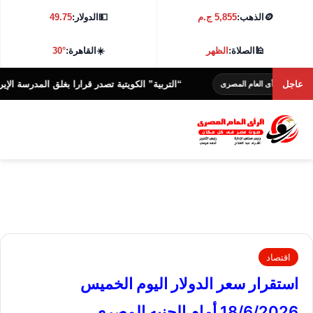
🪙
الذهب:
5,855 ج.م
💵
الدولار:
49.75
🕌
الصلاة:
الظهر
☀️
القاهرة:
30°
عاجل
“التربية” الكويتية تصدر قرارا بغلق المدرسة الإيرانية الخا
رأى العام المصرى
اقتصاد
استقرار سعر الدولار اليوم الخميس
18/6/2026 أمام الجنيه المصري