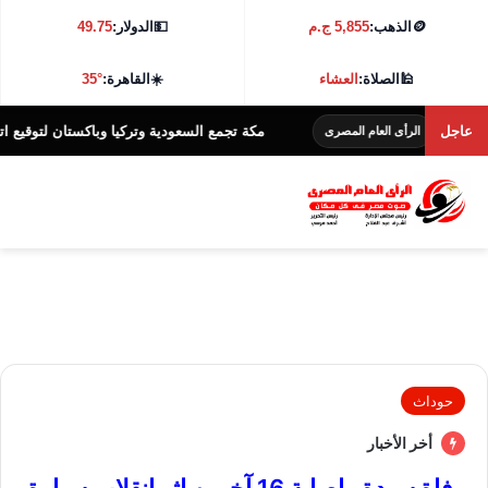
🪙
الذهب:
5,855 ج.م
💵
الدولار:
49.75
🕌
الصلاة:
العشاء
☀️
القاهرة:
35°
ى
عاجل
مكة تجمع السعودية وتركيا وباكستان لتوقيع اتفاقية د
الرأى العام المصرى
حوداث
أخر الأخبار