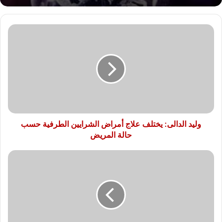
وليد
الدالى:
يختلف
علاج
أمراض
الشرايين
الطرفية
حسب
حالة
المريض
وليد الدالى: يختلف علاج أمراض الشرايين الطرفية حسب
حالة المريض
BBC
تُرشح
إمام
عاشور
للاحتراف
في
أوروبا