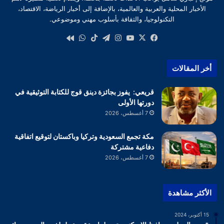
الأخبار المحلية والعربية والعالمية، بالإضافة إلى أخبار الرياضة، الاقتصاد،
التكنولوجيا، والثقافة بأسلوب مهني وموضوعي.
‫X
فيسبوك
‫YouTube
انستقرام
تيلقرام
‫TikTok
واتساب
كواى
أخر المقالات
قريعي: يفوز بجائزة دينق قوج للكتابة التوثيقية في
دورتها الأولى
7 أغسطس، 2026
مكة تجمع السعودية وتركيا وباكستان لتوقيع اتفاقية
دفاعية مشتركة
7 أغسطس، 2026
الأكثر مشاهدة
15 أكتوبر، 2024