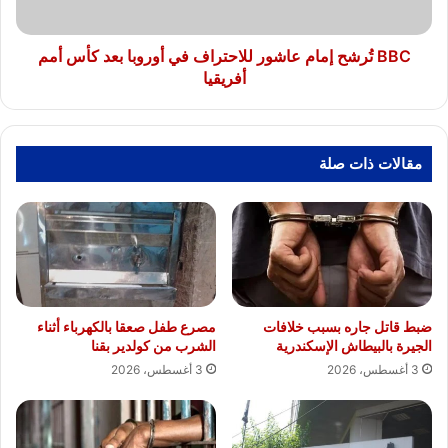
بعد
كأس
أمم
BBC تُرشح إمام عاشور للاحتراف في أوروبا بعد كأس أمم
أفريقيا
أفريقيا
مقالات ذات صلة
ضبط قاتل جاره بسبب خلافات
مصرع طفل صعقا بالكهرباء أثناء
الجيرة بالبيطاش الإسكندرية
الشرب من كولدير بقنا
3 أغسطس، 2026
3 أغسطس، 2026