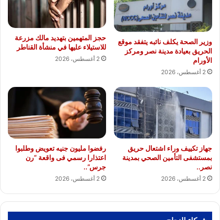
حجز المتهمين بتهديد مالك مزرعة
وزير الصحة يكلف نائبه يتفقد موقع
للاستيلاء عليها في منشأة القناطر
الحريق بعيادة مدينة نصر ومركز
2 أغسطس، 2026
الأورام
2 أغسطس، 2026
جهاز تكييف وراء اشتعال حريق
رفضوا مليون جنيه تعويض وطلبوا
بمستشفى التأمين الصحي بمدينة
اعتذارا رسمي فى واقعة “رن
نصر..
جرس”..
2 أغسطس، 2026
2 أغسطس، 2026