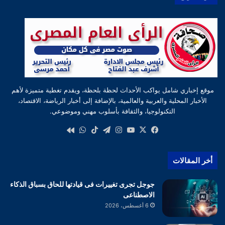
موقع إخباري شامل يواكب الأحداث لحظة بلحظة، ويقدم تغطية متميزة لأهم
الأخبار المحلية والعربية والعالمية، بالإضافة إلى أخبار الرياضة، الاقتصاد،
التكنولوجيا، والثقافة بأسلوب مهني وموضوعي.
‫X
فيسبوك
‫YouTube
انستقرام
تيلقرام
‫TikTok
واتساب
كواى
أخر المقالات
جوجل تجرى تغييرات فى قيادتها للحاق بسباق الذكاء
الاصطناعى
6 أغسطس، 2026