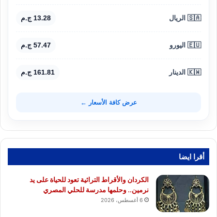
🇸🇦 الريال
13.28 ج.م
🇪🇺 اليورو
57.47 ج.م
🇰🇼 الدينار
161.81 ج.م
عرض كافة الأسعار ←
أقرا ايضا
الكردان والأقراط التراثية تعود للحياة على يد
نرمين.. وحلمها مدرسة للحلي المصري
6 أغسطس، 2026