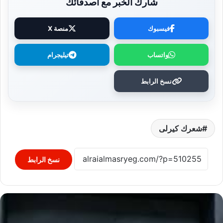
شارك الخبر مع أصدقائك
فيسبوك
منصة X
واتساب
تيليجرام
نسخ الرابط
شعرك كيرلى
نسخ الرابط