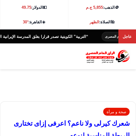
🪙
الذهب:
5,855 ج.م
💵
الدولار:
49.75
🕌
الصلاة:
الظهر
☀️
القاهرة:
30°
عاجل
“التربية” الكويتية تصدر قرارا بغلق المدرسة الإيرانية الخاصة وإلغاء ت
لمصرى
صحة و مرأة
شعرك كيرلى ولا ناعم؟ اعرفى إزاى تختارى
الربطة المناسبة لنوعه