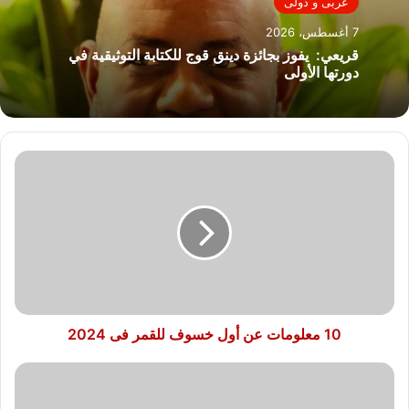
عربى و دولى
7 أغسطس، 2026
قريعي: يفوز بجائزة دينق قوج للكتابة التوثيقية في
دورتها الأولى
10
معلومات
عن
أول
خسوف
للقمر
فى
2024
10 معلومات عن أول خسوف للقمر فى 2024
وزير
الخارجية
باحتفالية