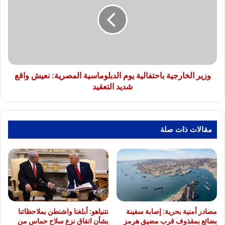
يوم
الدبلوماسية
المصرية:
نعيش
واقع
شديد
التعقيد
وزير الخارجية باحتفالية يوم الدبلوماسية المصرية: نعيش واقع
شديد التعقيد
مقالات ذات صلة
مصادر أمنية بحرية: إصابة سفينة
نتنياهو: أبلغنا واشنطن بملاحظاتنا
بضائع بمقذوف قرب مضيق هرمز
بشأن اتفاق نزع سلاح حماس من