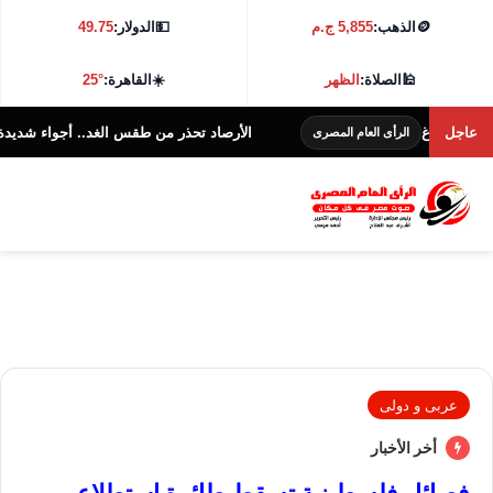
🪙
الذهب:
5,855 ج.م
💵
الدولار:
49.75
🕌
الصلاة:
الظهر
☀️
القاهرة:
25°
لاغ
عاجل
الأرصاد تحذر من طقس الغد.. أجواء شديدة الحرارة و38 درجة بالقاه
الرأى العام المصرى
عربى و دولى
أخر الأخبار