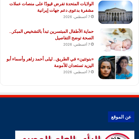
الولايات المتحدة تفرض قيودًا على منصات عملات
مشفرة بدعوى دعم جهات إيرانية
7 أغسطس، 2026
حماية الأطفال المبتسرين تبدأ بالتشخيص المبكر..
الصحة توضح التفاصيل
7 أغسطس، 2026
«بنوتتين» في الطريق.. ليلى أحمد زاهر وأسماء أبو
اليزيد تستعدان للأمومة
7 أغسطس، 2026
عن الموقع