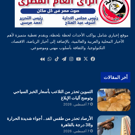
موقع إخباري شامل يواكب الأحداث لحظة بلحظة، ويقدم تغطية متميزة لأهم
الأخبار المحلية والعربية والعالمية، بالإضافة إلى أخبار الرياضة، الاقتصاد،
التكنولوجيا، والثقافة بأسلوب مهني وموضوعي.
‫X
فيسبوك
‫YouTube
انستقرام
تيلقرام
‫TikTok
واتساب
كواى
أخر المقالات
التموين تحذر من التلاعب بأسعار الخبز السياحي
وتوضح آليات الإبلاغ
7 أغسطس، 2026
الأرصاد تحذر من طقس الغد.. أجواء شديدة الحرارة
و38 درجة بالقاهرة
7 أغسطس، 2026