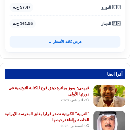
🇪🇺 اليورو
57.47 ج.م
🇰🇼 الدينار
161.55 ج.م
عرض كافة الأسعار ←
أقرا ايضا
قريعي: يفوز بجائزة دينق قوج للكتابة التوثيقية في
دورتها الأولى
7 أغسطس، 2026
“التربية” الكويتية تصدر قرارا بغلق المدرسة الإيرانية
الخاصة وإلغاء ترخيصها
6 أغسطس، 2026