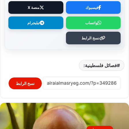
فيسبوك
منصة X
واتساب
تيليجرام
نسخ الرابط
فصائل فلسطينية:
نسخ الرابط