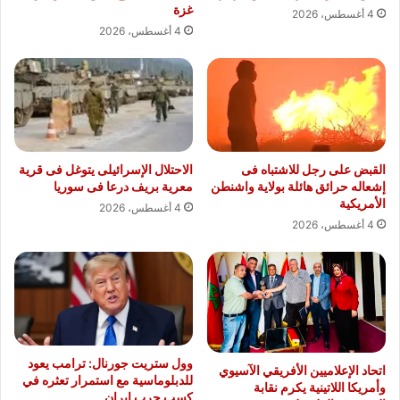
غزة
4 أغسطس، 2026
4 أغسطس، 2026
القبض على رجل للاشتباه فى
الاحتلال الإسرائيلى يتوغل فى قرية
إشعاله حرائق هائلة بولاية واشنطن
معرية بريف درعا فى سوريا
الأمريكية
4 أغسطس، 2026
4 أغسطس، 2026
وول ستريت جورنال: ترامب يعود
اتحاد الإعلاميين الأفريقي الآسيوي
للدبلوماسية مع استمرار تعثره في
وأمريكا اللاتينية يكرم نقابة
كسب حرب إيران