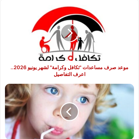
موعد
صرف
مساعدات
"تكافل
وكرامة"
لشهر
يونيو
2026..
اعرف
التفاصيل
موعد صرف مساعدات "تكافل وكرامة" لشهر يونيو 2026..
اعرف التفاصيل
فوائد
قليلة
وأضرار
كبيرة..
لماذا
يحذر
الأطباء
من
العصائر