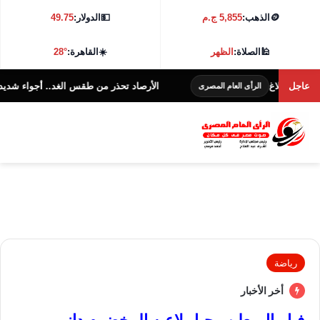
🪙
الذهب:
5,855 ج.م
💵
الدولار:
49.75
🕌
الصلاة:
الظهر
☀️
القاهرة:
28°
لإبلاغ
عاجل
الأرصاد تحذر من طقس الغد.. أجواء شديدة الحرارة و38 درجة با
الرأى العام المصرى
رياضة
أخر الأخبار