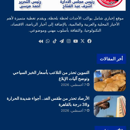
موقع إخباري شامل يواكب الأحداث لحظة بلحظة، ويقدم تغطية متميزة لأهم
الأخبار المحلية والعربية والعالمية، بالإضافة إلى أخبار الرياضة، الاقتصاد،
التكنولوجيا، والثقافة بأسلوب مهني وموضوعي.
‫X
فيسبوك
‫YouTube
انستقرام
تيلقرام
‫TikTok
واتساب
كواى
أخر المقالات
التموين تحذر من التلاعب بأسعار الخبز السياحي
وتوضح آليات الإبلاغ
7 أغسطس، 2026
الأرصاد تحذر من طقس الغد.. أجواء شديدة الحرارة
و38 درجة بالقاهرة
7 أغسطس، 2026