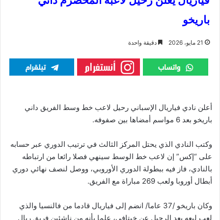
فياريال يعلن رحيل لاعبه المخضرم داني
باريخو
21 مايو، 2026
دقيقة واحدة
أعلن نادي فياريال الإسباني رحيل لاعب خط وسط الفريق داني
باريخو بعد 6 مواسم أمضاها بين صفوفه.
وكتب النادي الذي يحتل المركز الثالث في ترتيب الدوري عبر حسابه
على “إكس” إن لاعب خط الوسط سينهي فصلا رائعا من ارتباطه
بالنادي، فاز فيه ببطولة الدوري الأوروبي، ووصل لنصف نهائي دوري
أبطال أوروبا ولعب 269 مباراة مع الفريق.
وكان باريخو /37 عاما/ انضم إلى فياريال قادما من فالنسيا والذي
لعب لبعه بعد الرحيل عن خيتافي، علما بأنه من ناشئين فريق ريال