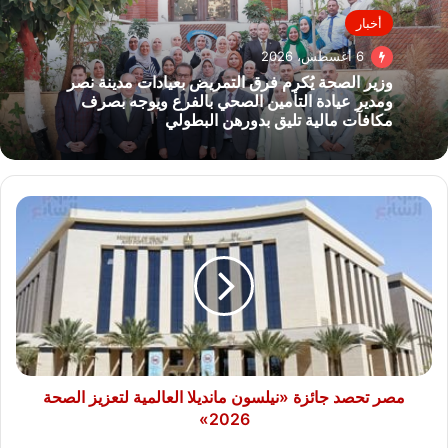
أخبار
6 أغسطس، 2026
وزير الصحة يُكرم فرق التمريض بعيادات مدينة نصر
ومدير عيادة التأمين الصحي بالفرع ويوجه بصرف
مكافآت مالية تليق بدورهن البطولي
مصر
تحصد
جائزة
«نيلسون
مانديلا
العالمية
لتعزيز
الصحة
2026»
مصر تحصد جائزة «نيلسون مانديلا العالمية لتعزيز الصحة
2026»