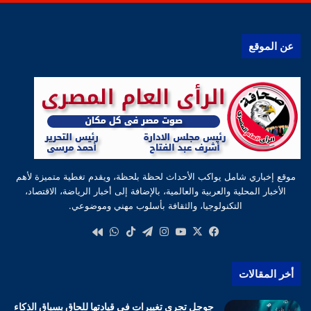
عن الموقع
موقع إخباري شامل يواكب الأحداث لحظة بلحظة، ويقدم تغطية متميزة لأهم
الأخبار المحلية والعربية والعالمية، بالإضافة إلى أخبار الرياضة، الاقتصاد،
التكنولوجيا، والثقافة بأسلوب مهني وموضوعي.
‫X
فيسبوك
‫YouTube
انستقرام
تيلقرام
‫TikTok
واتساب
كواى
أخر المقالات
جوجل تجرى تغييرات فى قيادتها للحاق بسباق الذكاء