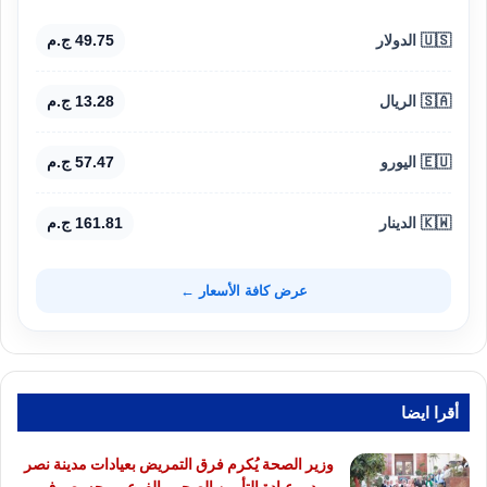
🇺🇸 الدولار
49.75 ج.م
🇸🇦 الريال
13.28 ج.م
🇪🇺 اليورو
57.47 ج.م
🇰🇼 الدينار
161.81 ج.م
عرض كافة الأسعار ←
أقرا ايضا
وزير الصحة يُكرم فرق التمريض بعيادات مدينة نصر
ومدير عيادة التأمين الصحي بالفرع ويوجه بصرف