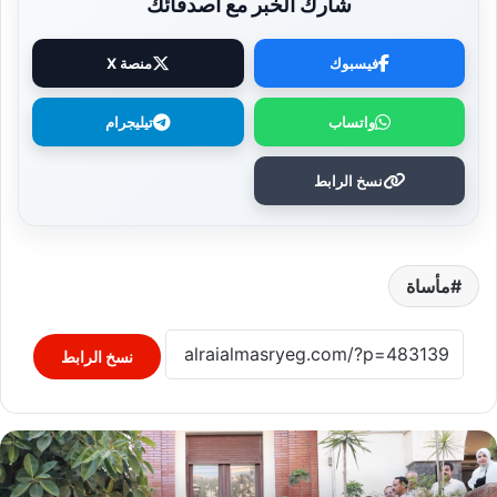
شارك الخبر مع أصدقائك
فيسبوك
منصة X
واتساب
تيليجرام
نسخ الرابط
مأساة
نسخ الرابط