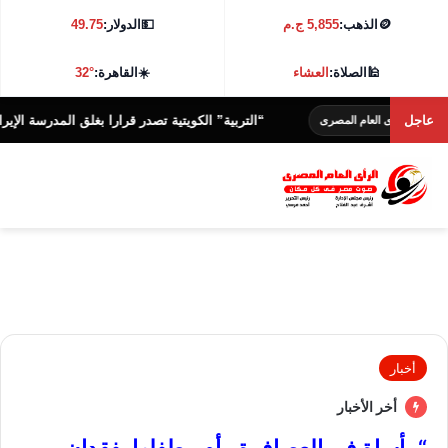
🪙
الذهب:
5,855 ج.م
💵
الدولار:
49.75
🕌
الصلاة:
العشاء
☀️
القاهرة:
32°
عاجل
“التربية” الكويتية تصدر قرارا بغلق المدرسة الإيرانية الخاصة
ى العام المصرى
أخبار
أخر الأخبار