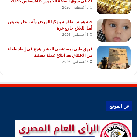
21 في سوق الصاغة الخميس 6 أغسطس 2026
6 أغسطس، 2026
جنة همام.. طفولة ينهكها المرض وأم تنتظر بصيص
أمل للعلاج خارج غزة
6 أغسطس، 2026
فريق طبي بمستشفى الفشن ينجح في إنقاذ طفلة
من الاختناق بعد ابتلاع عملة معدنية
6 أغسطس، 2026
عن الموقع