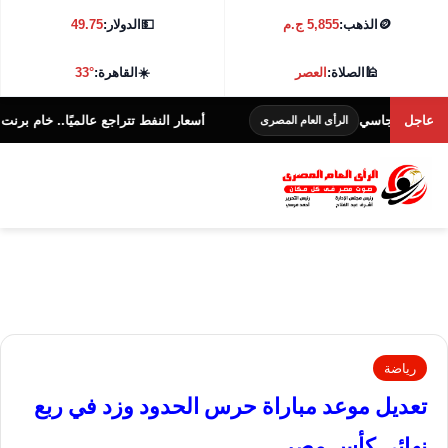
🪙
الذهب:
5,855 ج.م
💵
الدولار:
49.75
🕌
الصلاة:
العصر
☀️
القاهرة:
33°
يجاسي
عاجل
أسعار النفط تتراجع عالميًا.. خام برنت عند 79.07 دولار للبرميل
الرأى العام المصرى
رياضة
تعديل موعد مباراة حرس الحدود وزد في ربع
نهائي كأس مصر