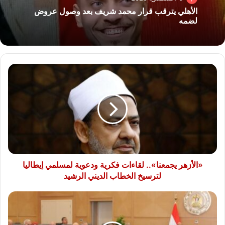
الأهلي يترقب قرار محمد شريف بعد وصول عروض
لضمه
«الأزهر
يجمعنا»..
لقاءات
فكرية
ودعوية
لمسلمي
إيطاليا
لترسيخ
الخطاب
الديني
«الأزهر يجمعنا».. لقاءات فكرية ودعوية لمسلمي إيطاليا
الرشيد
لترسيخ الخطاب الديني الرشيد
وزير
الكهرباء:
نقلة