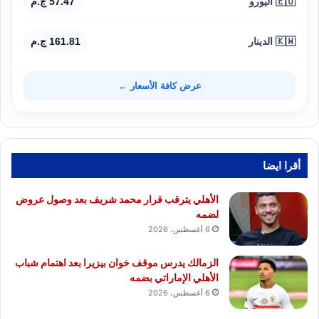
🇪🇺 اليورو
57.47 ج.م
🇰🇼 الدينار
161.81 ج.م
عرض كافة الأسعار ←
أقرا ايضا
الأهلي يترقب قرار محمد شريف بعد وصول عروض
لضمه
6 أغسطس، 2026
الزمالك يدرس موقف خوان بيزيرا بعد اهتمام شباب
الأهلي الإماراتي بضمه
6 أغسطس، 2026