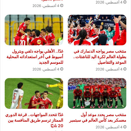
4 أغسطس، 2026
4 أغسطس، 2026
منتخب مصر يواجه الدنمارك في
غدًا.. الأهلي يواجه دلفي وبترول
بطولة العالم لكرة اليد للناشئات..
أسيوط في آخر استعداداته المحلية
الموعد والتفاصيل
للموسم الجديد
4 أغسطس، 2026
4 أغسطس، 2026
منتخب مصر يحدد موعد أول
غدًا تتحدد المواجهات.. قرعة الدوري
معسكر بعد كأس العالم في سبتمبر
الممتاز ترسم طريق المنافسة بين
20 ناديًا
4 أغسطس، 2026