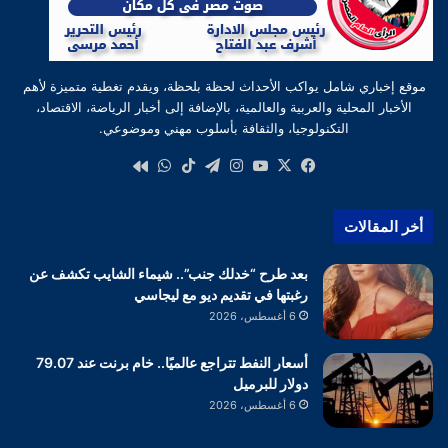
موقع إخباري شامل يواكب الأحداث لحظة بلحظة، ويقدم تغطية متميزة لأهم
الأخبار المحلية والعربية والعالمية، بالإضافة إلى أخبار الرياضة، الاقتصاد،
التكنولوجيا، والثقافة بأسلوب مهني وموضوعي.
‫X
فيسبوك
‫YouTube
انستقرام
تيلقرام
‫TikTok
واتساب
كواى
أخر المقالات
بعد طرح “خدلك جنب”.. شيماء الشايب تكشف عن
رغبتها في تقديم ديو مع ليجاسي
6 أغسطس، 2026
أسعار النفط تتراجع عالميًا.. خام برنت عند 79.07
دولار للبرميل
6 أغسطس، 2026