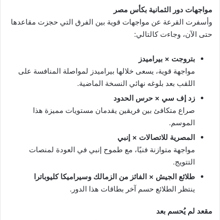
مواجهات دور الثمانية بكأس مصر
وأسفرت القرعة عن مواجهات قوية بين الفرق التي حجزت مقاعدها
حتى الآن، وجاءت كالتالي:
بتروجت × بيراميدز
مواجهة قوية، يسعى خلالها بيراميدز لمواصلة المنافسة على
اللقب بعد بلوغه نهائي النسخة الماضية.
زد إف سي × حرس الحدود
صراع متكافئ بين فريقين يقدمان مستويات مميزة هذا
الموسم.
المصرية للاتصالات × إنبي
مواجهة متوازنة فنيًا، مع طموح إنبي في العودة لمنصات
التتويج.
طلائع الجيش × الفائز من الزمالك وسيراميكا كليوباترا
ينتظر الطلائع حسم آخر بطاقات هذا الدور.
مقعد لم يُحسم بعد