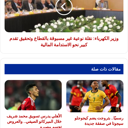
نوعية
غير
مسبوقة
بالقطاع
وتحقيق
تقدم
كبير
وزير الكهرباء: نقلة نوعية غير مسبوقة بالقطاع وتحقيق تقدم
نحو
كبير نحو الاستدامة المالية
الاستدامة
المالية
مقالات ذات صلة
الأهلي يدرس تسويق محمد شريف
رسميًا.. بتروجت يضم كيجوجلو
خلال الميركاتو الصيفي.. والعروض
سيجوتا في صفقة جديدة
تحسم مصيره