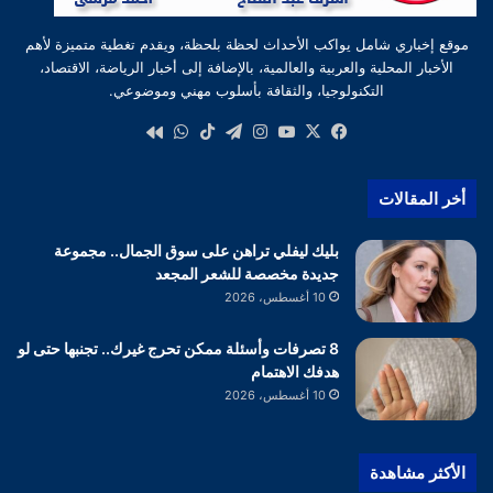
موقع إخباري شامل يواكب الأحداث لحظة بلحظة، ويقدم تغطية متميزة لأهم
الأخبار المحلية والعربية والعالمية، بالإضافة إلى أخبار الرياضة، الاقتصاد،
التكنولوجيا، والثقافة بأسلوب مهني وموضوعي.
‫X
فيسبوك
‫YouTube
انستقرام
تيلقرام
‫TikTok
واتساب
كواى
أخر المقالات
بليك ليفلي تراهن على سوق الجمال.. مجموعة
جديدة مخصصة للشعر المجعد
10 أغسطس، 2026
8 تصرفات وأسئلة ممكن تحرج غيرك.. تجنبها حتى لو
هدفك الاهتمام
10 أغسطس، 2026
الأكثر مشاهدة