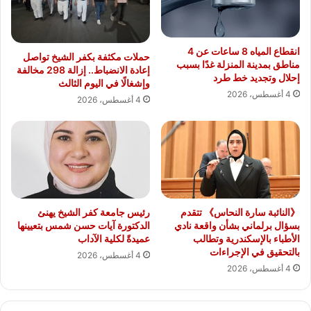
انقطاع المياه 8 ساعات عن 4
حملات مكثفة بكفر الشيخ تواصل
مناطق بمدينة المنزلة غدًا بسبب
إعادة الانضباط.. إزالة 298 مخالفة
إحلال وتجديد خط طرد
وإشغالًا في اليوم الثالث
4 أغسطس، 2026
4 أغسطس، 2026
《النائبة سارة النحاس》 تتقدم
رئيس جامعة كفر الشيخ يهنئ
بسؤال برلماني بشأن واقعة نادي
الدكتورة آيات حسن شمس بتعيينها
الأطباء بالإسكندرية وتطالب
عميدةً لكلية الآداب
بالتحقيق في الإجراءات
4 أغسطس، 2026
4 أغسطس، 2026