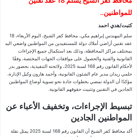
محافظ كفر الشيخ يُسلّم 18 عقد تقنين
للمواطنين..
كتبت/هدي احمد
سلم المهندس إبراهيم مكي، محافظ كفر الشيخ، اليوم الأربعاء، 18
عقد تقنين أراضي أملاك دولة للمستفيدين من المواطنين واضعي اليد
بمختلف مراكز المحافظة، وذلك بعد استكمال جميع الإجراءات
القانونية والفنية والحصول على موافقات الجهات المختصة، وفقًا
لأحكام القانون رقم 168 لسنة 2025، ولائحته التنفيذية، بحضور بدر
حلمي زيدان مدير عام الشئون القانونية، وأحمد هارون وكيل الإدارة،
مؤكدًا أن الدولة تمضي بخطوات جادة نحو تسوية أوضاع المواطنين
الجادين في التقنين وتثبيت حقوقهم القانونية.
تبسيط الإجراءات، وتخفيف الأعباء عن
المواطنين الجادين
أكد محافظ كفر الشيخ أن القانون رقم 168 لسنة 2025 يمثل نقلة