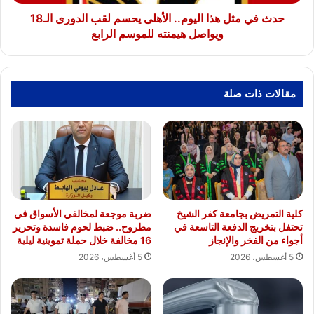
الدورى
الـ18
حدث في مثل هذا اليوم.. الأهلى يحسم لقب الدورى الـ18
ويواصل
ويواصل هيمنته للموسم الرابع
هيمنته
للموسم
الرابع
مقالات ذات صلة
كلية التمريض بجامعة كفر الشيخ
ضربة موجعة لمخالفي الأسواق في
تحتفل بتخريج الدفعة التاسعة في
مطروح.. ضبط لحوم فاسدة وتحرير
أجواء من الفخر والإنجاز
16 مخالفة خلال حملة تموينية ليلية
5 أغسطس، 2026
5 أغسطس، 2026