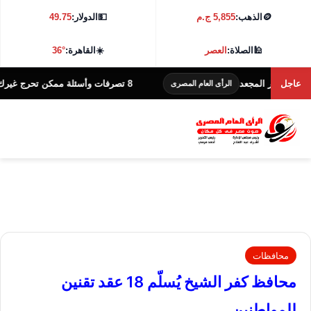
🪙
الذهب:
5,855 ج.م
💵
الدولار:
49.75
🕌
الصلاة:
العصر
☀️
القاهرة:
36°
عاجل
 المجعد
8 تصرفات وأسئلة ممكن تحرج غيرك.. تجنبها حتى لو هدفك الاهتمام
الرأى العام المصرى
محافظات
محافظ كفر الشيخ يُسلّم 18 عقد تقنين
للمواطنين..