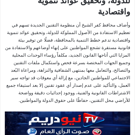
للدولة، وتحقيق عوائد تنموية
واقتصادية
وأضاف محافظ كفر الشيخ أن منظومة التقنين الجديدة تسهم في
تعظيم الاستفادة من الأصول المملوكة للدولة، وتحقيق عوائد تنموية
واقتصادية تدعم خطط التنمية بالمحافظة، فضلًا عن توفير بيئة
قانونية مستقرة تشجع المواطنين على إنهاء أوضاعهم والاستفادة من
المزايا التي أتاحها القانون الجديد، مكلفاً رؤساء الوحدات المحلية
وجميع الجهات المختصة بسرعة فحص واستكمال ملفات التقنين
والتصالح، والتعامل معها بمنتهى الشفافية والنزاهة، ومراعاة البُعد
الاجتماعي للمواطنين الجادين، مع إزالة أي معوقات قد تواجه سير
العمل، والتأكيد على عدم إصدار أي عقود تقنين إلا بعد استيفاء جميع
الاشتراطات القانونية والفنية، ووجود إحداثيات دقيقة وواضحة
للأراضي محل التقنين، حفاظًا على حقوق الدولة والمواطنين.