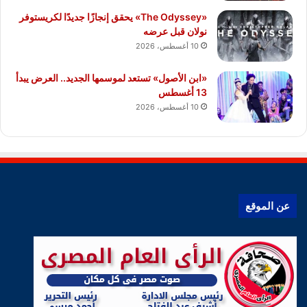
«The Odyssey» يحقق إنجازًا جديدًا لكريستوفر
نولان قبل عرضه
10 أغسطس، 2026
«ابن الأصول» تستعد لموسمها الجديد.. العرض يبدأ
13 أغسطس
10 أغسطس، 2026
عن الموقع