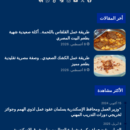
‫X
فيسبوك
‫YouTube
انستقرام
تيلقرام
‫TikTok
واتساب
كواى
أخر المقالات
طريقة عمل القلقاس باللحمة.. أكلة صعيدية شهية
بطعم البيت المصري
8 أغسطس، 2026
طريقة عمل الكشك الصعيدي.. وصفة مصرية تقليدية
بطعم مميز
8 أغسطس، 2026
الأكثر مشاهدة
15 أكتوبر، 2024
*وزير العمل ومحافظ الإسكندرية يسلمان عقود عمل لذوي الهمم وجوائز
لخريجي دورات التدريب المهني
8 أبريل، 2025
العرابي يقود حملة مكبرة بشوارع العطارين وباب شرق الإسكندرية