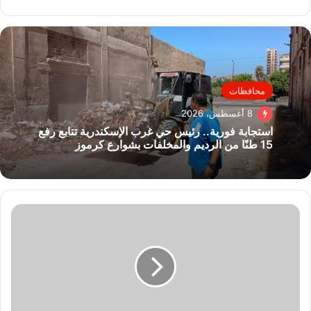
محافظات
8 أغسطس، 2026
استجابة فورية.. رئيس حي غرب الإسكندرية تتابع رفع
15 طنًا من الرديم والمخلفات بشوارع كرموز
وزير
العمل
يفتتح
معرضًا
لمنتجات
ومُخرجات
خاصة