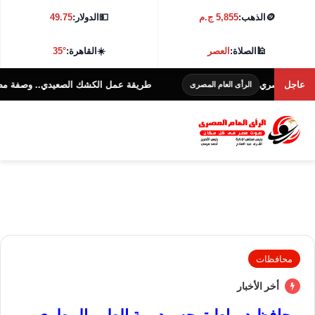
🪙
الذهب:
5,855 ج.م
💵
الدولار:
49.75
🕌
الصلاة:
العصر
☀️
القاهرة:
35°
المصري
عاجل
طريقة عمل الكشك الصعيدي.. وصفة مصرية تقل
الرأى العام المصرى
محافظات
أخر الأخبار