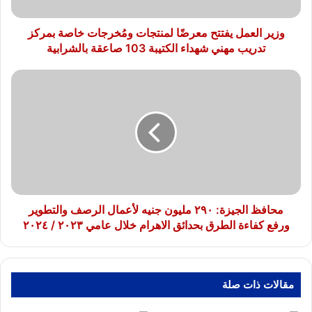
بمركز
تدريب
مهني
وزير العمل يفتتح معرضًا لمنتجات ومُخرجات خاصة بمركز
شهداء
تدريب مهني شهداء الكتيبة 103 صاعقة بالشرابية
الكتيبة
103
محافظ
صاعقة
الجيزة:
بالشرابية
٢٩٠
مليون
جنيه
لأعمال
الرصف
والتطوير
ورفع
كفاءة
محافظ الجيزة: ٢٩٠ مليون جنيه لأعمال الرصف والتطوير
الطرق
ورفع كفاءة الطرق بحدائق الاهرام خلال عامي ٢٠٢٣ / ٢٠٢٤
بحدائق
الاهرام
خلال
عامي
مقالات ذات صلة
٢٠٢٣
/