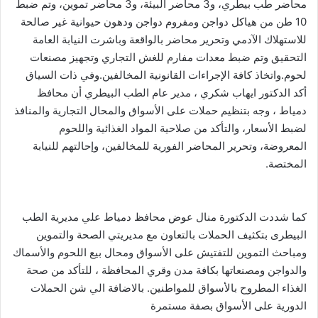
محاضر طب بيطري، و3 محاضر البيئة، و3 محاضر تموين، وتم ضبط
10 طن من هياكل دواجن ومفروم دواجن ودهون حيوانية غير صالحة
للاستهلاك الآدمي وتحرير محاضر بالواقعة وباشرت النيابة العامة
التحقيق وتم ضبط معدات مفارم للغش التجاري وتجهيز مصنعات
لحوم.واتخاذ كافة الإجراءات القانونية المخالفين.وفي ذات السياق
أكد الدكتور ايهاب شكري ، مدير عام الطب البيطري أن محافظ
دمياط ، وجه بتنظيم حملات على الأسواق والمحال التجارية والمنافذ
لضبط الأسعار، والتأكد من صلاحية المواد الغذائية واللحوم
المعروضة، وتحرير المحاضر الفورية للمخالفين، وإحالتهم للنيابة
المختصة.
كما شددت الدكتورة منال عوض محافظ دمياط علي مديرية الطب
البيطرى بتكثيف الحملات بالتعاون مع مديريتي الصحة والتموين
ومباحث التموين للتفتيش على الأسواق ومحال بيع اللحوم والأسماك
والدواجن ومصنعاتها بكافة مدن وقري المحافظة ، للتأكد من صحة
الغذاء المطروح بالأسواق للمواطنين. بالاضافة الي شن الحملات
الدورية على الأسواق بصفة مستمرة