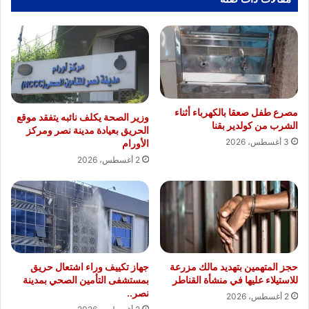
مصرع طفل صعقا بالكهرباء أثناء
وزير الصحة يكلف نائبه يتفقد موقع
الشرب من كولدير بقنا
الحريق بعيادة مدينة نصر ومركز
3 أغسطس، 2026
الأورام
2 أغسطس، 2026
حجز المتهمين بتهديد مالك مزرعة
جهاز تكييف وراء اشتعال حريق
للاستيلاء عليها في منشأة القناطر
بمستشفى التأمين الصحي بمدينة
نصر..
2 أغسطس، 2026