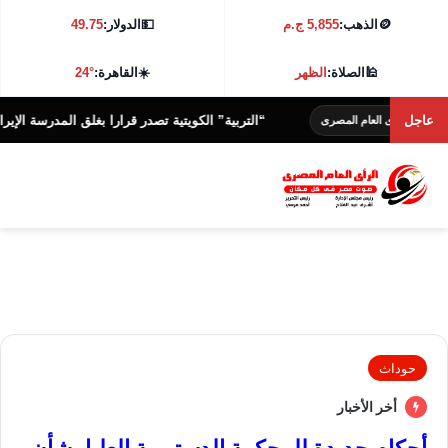
🪙
الذهب:
5,855 ج.م
💵
الدولار:
49.75
🕌
الصلاة:
الظهر
☀️
القاهرة:
24°
عاجل
“التربية” الكويتية تصدر قرارا بغلق المدرسة الإيرانية الخاص
رأى العام المصرى
حوداث
أخر الأخبار