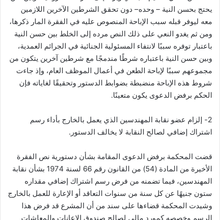
يحتج بحسن النية – وحده– دون تحقق الشرطين الآخرين اللازمين
معه ليوفر قبله سبب الإباحة المنصوص عليه في الفقرة المار ذكرها،
ومن ثم يغدو النعي على ذلك النص مرده إلى الخلط بين حسن النية
باعتبار توفره سببًا لانتفاء المسئولية الجنائية في الجرائم العمدية،
وبين حسن النية باعتباره شرطًا مندمجًا مع شرطين آخرين يتكون من
مجموعهم سببًا لإباحة الطعن في أعمال الموظف العام، وإذ جاءت
شروط هذه الإباحة منضبطة بضوابط الدستور وتحقيقًا لغاياته فإن
الحكم برفض الدعوى يكون متعينًا.
2- إلزام عضو نقابة المهندسين الذي يعمل بالخارج بأداء رسم
اشتراك إضافي لصالح النقابة لا يخالف الدستور.
قضت المحكمة برفض الدعوى المقامة بشأن دستورية نص الفقرة
الأخيرة من المادة (54) من القانون رقم 66 لسنة 1974 بشأن نقابة
المهندسين، فيما تضمنه من فرض رسم اشتراك إضافي مقداره
ستون جنيهًا عن كل سنة من سنوات التعاقد أو الإعارة للعمل بالخارج
وشيدت المحكمة قضاءها على سند من أن المشرع قد فرض هذا
الرسم وخصصه كمورد مالي لصالح صندوق الإعانات والمعاشات