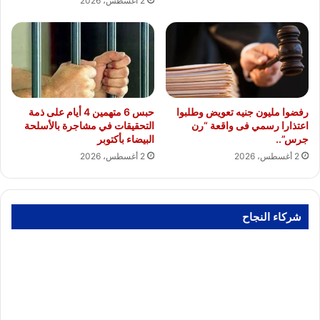
2 أغسطس، 2026
رفضوا مليون جنيه تعويض وطلبوا
حبس 6 متهمين 4 أيام على ذمة
اعتذارا رسمي فى واقعة “رن
التحقيقات في مشاجرة بالأسلحة
جرس”..
البيضاء بأكتوبر
2 أغسطس، 2026
2 أغسطس، 2026
شركاء النجاح