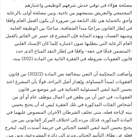
مصلحة هؤلاء في توقي خدش شرفهم الوظيفي واعتبارهم
المجتمعي والتعريض بسمعتهم من ناحية، وبين مصلحة أولى بالرعاية
وأحق بالحماية هي تلك النابعة من ضرورة أن يكون العمل العام واقعًا
في إطار القانون مراعيًا مبدأ الشفافية، مباعدًا بين الوظيفة العامة
وشبهة الفساد، وبهذه المثابة فإن المشرع قد حسر عن القائم بالعمل
العام الرعاية التي يتطلبها صون اعتباره كلما كان الإسناد العلني
-المتضمن قذفًا في حقه- واقعًا في إطار النقد المباح الذى حدد
قانون العقوبات شروطه في الفقرة الثانية من المادة (302) منه،
وأضافت المحكمة أن النعي بمخالفة نص المادة (302/2) من قانون
العقوبات لمبدأ المساواة، وإهدار أصل البراءة، قولًا بأن المشرع اعتد
بحسن النية لنفي المسئولية الجنائية في غير موضع من قانون
العقوبات، في حين أن من يطعن في أعمال موظف عام أو أي من
أشخاص الفئات المذكورة في تلك الفقرة ليس له أن يحتج بحسن
نيته لإباحة فعله، متى تخلف الشرطان الآخران المنصوص عليهما في
المادة المذكورة، فذلك مرده إلى اختلاف المركز القانوني بين من
يحتج بحسن النية لنفي القصد الجنائي في جريمة أُسندت إليه، ليخرج
فعله عن نطاق التأثيم الجنائي ويرتد إلى دائرة المشروعية، وبين مـن