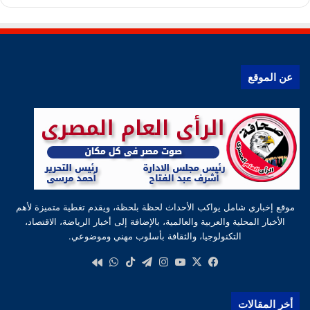
عن الموقع
موقع إخباري شامل يواكب الأحداث لحظة بلحظة، ويقدم تغطية متميزة لأهم
الأخبار المحلية والعربية والعالمية، بالإضافة إلى أخبار الرياضة، الاقتصاد،
التكنولوجيا، والثقافة بأسلوب مهني وموضوعي.
‫X
فيسبوك
‫YouTube
انستقرام
تيلقرام
‫TikTok
واتساب
كواى
أخر المقالات