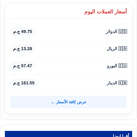
أسعار العملات اليوم
🇺🇸 الدولار
49.75 ج.م
🇸🇦 الريال
13.28 ج.م
🇪🇺 اليورو
57.47 ج.م
🇰🇼 الدينار
161.55 ج.م
عرض كافة الأسعار ←
أقرا ايضا