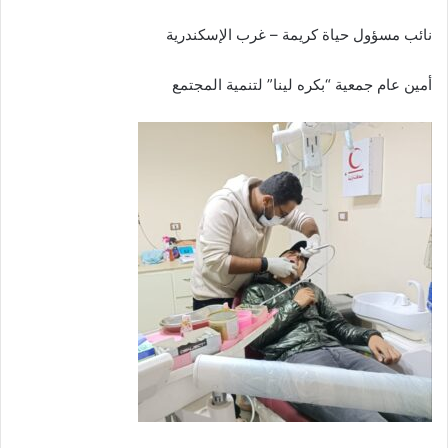
نائب مسؤول حياة كريمة – غرب الإسكندرية
أمين عام جمعية “بكره لينا” لتنمية المجتمع