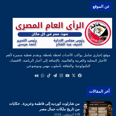
عن الموقع
موقع إخباري شامل يواكب الأحداث لحظة بلحظة، ويقدم تغطية متميزة لأهم
الأخبار المحلية والعربية والعالمية، بالإضافة إلى أخبار الرياضة، الاقتصاد،
التكنولوجيا، والثقافة بأسلوب مهني وموضوعي.
‫X
فيسبوك
‫YouTube
انستقرام
تيلقرام
‫TikTok
واتساب
كواى
أخر المقالات
من شارلوت كورديه إلى فاطمة وعزيزة.. حكايات
من تاريخ ملكات جمال مصر
9 أغسطس، 2026