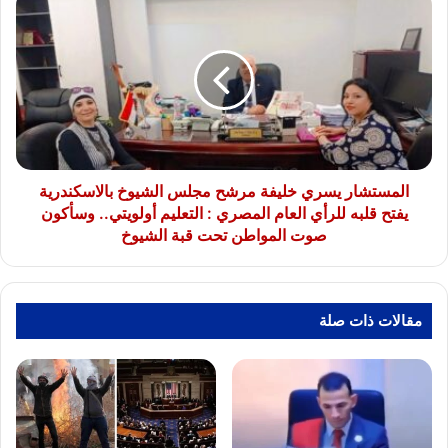
القوات
يسري
المسلحة
خليفة
المصرية
مرشح
مجلس
الشيوخ
بالاسكندرية
يفتح
قلبه
للرأي
المستشار يسري خليفة مرشح مجلس الشيوخ بالاسكندرية
العام
يفتح قلبه للرأي العام المصري : التعليم أولويتي.. وسأكون
المصري
صوت المواطن تحت قبة الشيوخ
:
التعليم
أولويتي..
وسأكون
مقالات ذات صلة
صوت
المواطن
تحت
قبة
الشيوخ