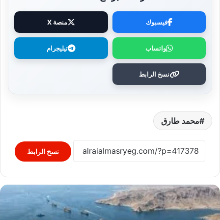
فيسبوك
منصة X
واتساب
تيليجرام
نسخ الرابط
محمد طارق
نسخ الرابط