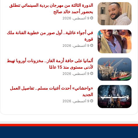
الدورة الثالثة من مهرجان بردية السينمائي تنطلق
بحضور أحمد خالد صالح
9 أغسطس، 2026
في أجواء عائلية.. أول صور من خطوبة الفنانة ملك
قورة
9 أغسطس، 2026
ألمانيا على حافة أزمة الغاز.. مخزونات أوروبا تهبط
لأدنى مستوى منذ 15 عامًا
9 أغسطس، 2026
«واحشاني» أحدث أغنيات مسلم.. تفاصيل العمل
الجديد
9 أغسطس، 2026