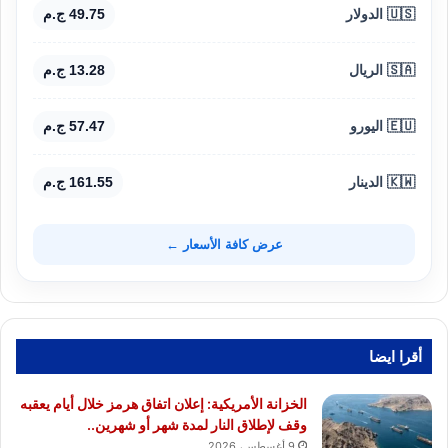
🇺🇸 الدولار
49.75 ج.م
🇸🇦 الريال
13.28 ج.م
🇪🇺 اليورو
57.47 ج.م
🇰🇼 الدينار
161.55 ج.م
عرض كافة الأسعار ←
أقرا ايضا
الخزانة الأمريكية: إعلان اتفاق هرمز خلال أيام يعقبه
وقف لإطلاق النار لمدة شهر أو شهرين..
9 أغسطس، 2026