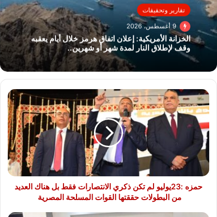
تقارير وتحقيقات
9 أغسطس، 2026
الخزانة الأمريكية: إعلان اتفاق هرمز خلال أيام يعقبه
وقف لإطلاق النار لمدة شهر أو شهرين..
حمزه
:23يوليو
لم
تكن
ذكري
الانتصارات
فقط
بل
هناك
العديد
حمزه :23يوليو لم تكن ذكري الانتصارات فقط بل هناك العديد
من
من البطولات حققتها القوات المسلحة المصرية
البطولات
حققتها
المستشار