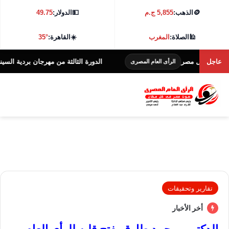
🪙
الذهب:
5,855 ج.م
💵
الدولار:
49.75
🕌
الصلاة:
المغرب
☀️
القاهرة:
35°
مصر
عاجل
الدورة الثالثة من مهرجان بردية السينمائي تنطلق 
الرأى العام المصرى
تقارير وتحقيقات
أخر الأخبار