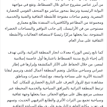
من أبرز عناصر مشروع حدائق تلال الفسطاط، وتقع في مواجهة
البوابة الرئيسية وترتبط بمحور مباشر مع المتحف القومي للحضارة
المصرية. وتضم ساحات مفتوحة للأنشطة الثقافية والفنية والخدمية،
ومجموعة من المطاعم والكافتيريات المنفذة بطابع معماري
مستوحى من فن الأرابيسك، إلى جانب النوافير والمساحات الخضراء
المفتوحة، بما يجعلها مركزًا رئيسيًا لاستضافة الفعاليات والأنشطة
الثقافية على مدار العام.
كما تابع رئيس الوزراء معدلات انجاز المنطقة التراثية، والتي تهدف
إلى إحياء تاريخ مدينة الفسطاط باعتبارها أول عاصمة إسلامية
لمصر، من خلال الحفاظ على الآثار المكتشفة وإبرازها في إطار
عمراني وسياحي متكامل. وتضم المنطقة أعمال كشف وترميم لبقايا
المدينة الأثرية على مساحة واسعة، مع إنشاء ممرات ومناطق
مشاهدة تتيح للزوار التعرف على التاريخ الحضاري للمكان. كما
ترتبط المنطقة التراثية بالمرافق السياحية والخدمية المحيطة عبر
ممشى مرتفع يطل على مواقع الحفائر، مما يجعلها وجهة ثقافية
وسياحية تجمع بين التراث الأثري والطابع الترفيهي الحديث، وتسهم
في تعزيز مكانة القاهرة التاريخية على خريطة السياحة الثقافية.