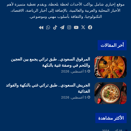
موقع إخباري شامل يواكب الأحداث لحظة بلحظة، ويقدم تغطية متميزة لأهم
الأخبار المحلية والعربية والعالمية، بالإضافة إلى أخبار الرياضة، الاقتصاد،
التكنولوجيا، والثقافة بأسلوب مهني وموضوعي.
‫X
فيسبوك
‫YouTube
انستقرام
تيلقرام
‫TikTok
واتساب
كواى
أخر المقالات
المرقوق السعودي.. طبق تراثي يجمع بين العجين
واللحم في وصفة غنية بالنكهة
5 أغسطس، 2026
الجريش السعودي.. طبق تراثي غني بالنكهة والفوائد
الغذائية
5 أغسطس، 2026
الأكثر مشاهدة
15 أكتوبر، 2024