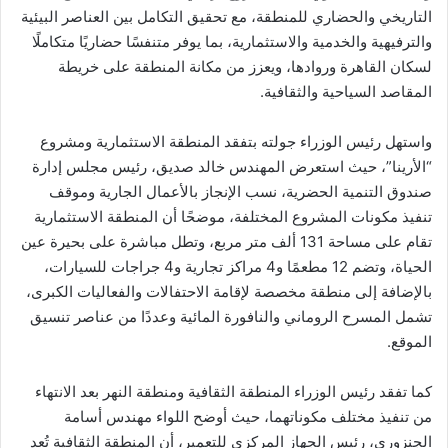
التاريخي والحضاري للمنطقة، مع تحقيق التكامل بين العناصر البيئية
والترفيهية والخدمية والاستثمارية، بما يوفر متنفسًا حضاريًا متكاملًا
لسكان القاهرة وروادها، ويعزز من مكانة المنطقة على خريطة
المقاصد السياحية والثقافية.
واستهل رئيس الوزراء جولته بتفقد المنطقة الاستثمارية ومشروع
“الأرينا”، حيث استعرض المهندس خالد صديق، رئيس مجلس إدارة
صندوق التنمية الحضرية، نسب الإنجاز بالأعمال الجارية وموقف
تنفيذ مكونات المشروع المختلفة، موضحًا أن المنطقة الاستثمارية
تقام على مساحة 131 ألف متر مربع، وتطل مباشرة على بحيرة عين
الحياة، وتضم 12 مطعمًا و4 مراكز تجارية و4 جراجات للسيارات،
بالإضافة إلى منطقة مخصصة لإقامة الاحتفالات والفعاليات الكبرى،
تشمل المسرح الروماني والنافورة المائية وعددًا من عناصر تنسيق
الموقع.
كما تفقد رئيس الوزراء المنطقة الثقافية ومنطقة النهر بعد الانتهاء
من تنفيذ مختلف مكوناتهما، حيث أوضح اللواء مهندس أسامة
الجنزوري، رئيس الجهاز المركزي للتعمير، أن المنطقة الثقافية تُعد