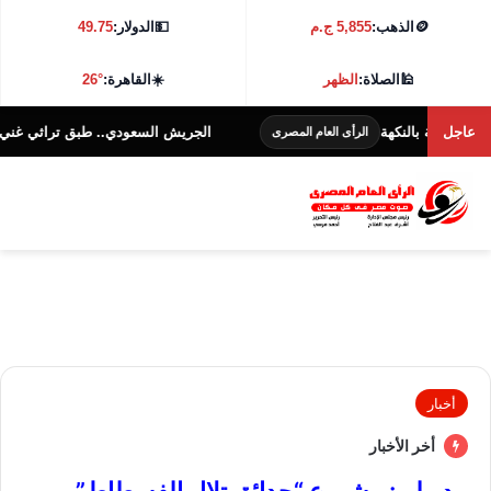
🪙
الذهب:
5,855 ج.م
💵
الدولار:
49.75
🕌
الصلاة:
الظهر
☀️
القاهرة:
26°
لنكهة
عاجل
الجريش السعودي.. طبق تراثي غني بالنكهة والفوا
الرأى العام المصرى
أخبار
أخر الأخبار