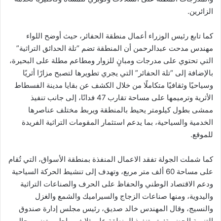
الزائرين.
كما تابع رئيس الوزراء أعمال منطقة الحفائر، حيث أوضح اللواء
مهندس مدحت عبدالرحمن أن المنطقة تضم “تلة الحدائق التراثية”
التي تحتوي على مدرجات ومبانٍ للزوار ومطاعم مطلة على البحيرة،
بالإضافة إلى “تلة الحفائر” التي يجري تطويرها لتصبح مزارًا أثريًا
وسياحيًا وثقافيًا متكاملًا من خلال الكشف عن بقايا مدينة الفسطاط
الأثرية وترميمها على مساحة تقارب 47 فدانًا، إلى جانب تنفيذ
ممشى بطول كيلومتر يحيط بالمنطقة ويربط مختلف عناصرها
الخدمية والسياحية، بما يدعم استثمار المقومات التراثية الفريدة
للموقع.
كما شملت الجولة تفقد الاعمال المنفذة بمنطقة الأسواق، التي تُقام
على مساحة 60 ألف متر مربع، وتهدف إلى تنشيط الحركة السياحية
ودعم الاقتصاد الوطني والحفاظ على الحرف والصناعات التراثية
واليدوية، ومنها صناعات الزجاج والسيراميك والشمع والغزل
والنسيج، وقال المهندس خالد صديق، رئيس مجلس إدارة صندوق
التنمية الحضرية: يتم تنفيذ المنطقة على ثلاث مراحل، وتضم محال