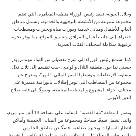
وخلال الجولة، تفقد رئيس الوزراء منطقة المغامرة، التي تضم
مجموعة متنوعة من الأنشطة الترفيهية والخدمية، وتشمل مناطق
ألعاب للأطفال ومباني خدمية ودورات مياه وبحيرات ومسطحات
خضراء، إلى جانب أعمال المرافق وتنسيق الموقع، بما يوفر تجربة
ترفيهية متكاملة لمختلف الفئات العمرية.
كما استمع رئيس الوزراء إلى شرح تفصيلي من اللواء مهندس بدر
حسني ندا حول منطقة التلال والوادي، حيث تنقسم إلى ثلاث تلال
متفاوتة الارتفاعات يتوسطها الممر المائي “النهر”، وتتدرج عبر
مجموعة من المصاطب التي توفر إطلالات بانورامية متميزة على
مختلف أجزاء المشروع والمنطقة المحيطة، وصولًا إلى قلعة صلاح
الدين الأيوبي.
وتضم المنطقة “تلة القصبة” المقامة على مساحة 13 ألف متر مربع،
والتي تشمل فندقًا سياحيًا ومجموعة من المباني الخدمية وأماكن
انتظار السيارات وبحيرة صناعية، فضلًا عن مناطق الجلوس
والمدرجات المطلة على الشلالات وكوبري للمشاة وكافتيريا لخدمة