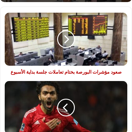
صعود
مؤشرات
البورصة
بختام
تعاملات
جلسة
بداية
الأسبوع
صعود مؤشرات البورصة بختام تعاملات جلسة بداية الأسبوع
الأهلي
يجدد
التعاقد
مع
حسين
الشحات
لمدة
موسمين