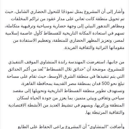
وأشار إلى أن المشروع يمثل نموذجًا للتحول الحضاري الشامل، حيث
تم تحويل منطقة كانت تعاني على مدار عقود من تراكم المخلفات
ومظاهر التدهور البيئي إلى وجهة حضارية وسياحية وترفيهية متكاملة،
تسهم في استعادة المكانة التاريخية للفسطاط كأول عاصمة إسلامية
لمصر، وتعزيز المظهر الحضاري للمنطقة، وتعظيم الاستفادة من
مقوماتها التراثية والثقافية الفريدة.
من جانبها، استعرضت المهندسة راندة المنشاوي الموقف التنفيذي
للمشروع، موضحة أن “حدائق تلال الفسطاط” تُعد من أكبر الحدائق
التي يتم تنفيذها في منطقة الشرق الأوسط، حيث تقام على مساحة
تبلغ نحو 500 فدان بمنطقة مصر القديمة بمحافظة القاهرة،
وتستهدف تطوير منطقة الفسطاط التاريخية وتحويلها إلى مقصد
سياحي وثقافي وبيئي متميز، بما يعزز من جودة الحياة لسكان
المنطقة وزائريها، ويسهم في تنشيط العديد من الأنشطة الاقتصادية
والثقافية المرتبطة بها.
وأضافت “المنشاوي” أن المشروع يراعي الحفاظ على الطابع