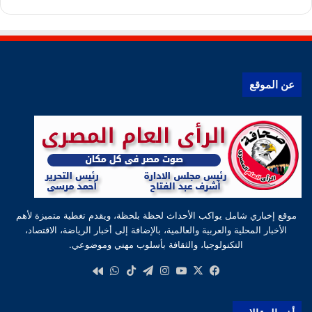
عن الموقع
موقع إخباري شامل يواكب الأحداث لحظة بلحظة، ويقدم تغطية متميزة لأهم
الأخبار المحلية والعربية والعالمية، بالإضافة إلى أخبار الرياضة، الاقتصاد،
التكنولوجيا، والثقافة بأسلوب مهني وموضوعي.
‫X
فيسبوك
‫YouTube
انستقرام
تيلقرام
‫TikTok
واتساب
كواى