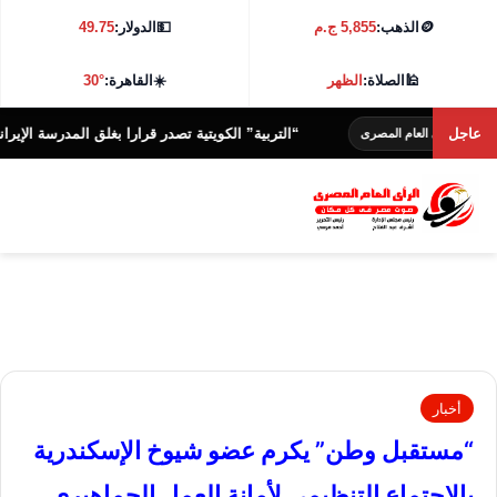
🪙
الذهب:
5,855 ج.م
💵
الدولار:
49.75
🕌
الصلاة:
الظهر
☀️
القاهرة:
30°
عاجل
“التربية” الكويتية تصدر قرارا بغلق المدرسة الإيرانية الخاصة وإ
لعام المصرى
أخبار
“مستقبل وطن” يكرم عضو شيوخ الإسكندرية
بالاجتماع التنظيمي لأمانة العمل الجماهيري