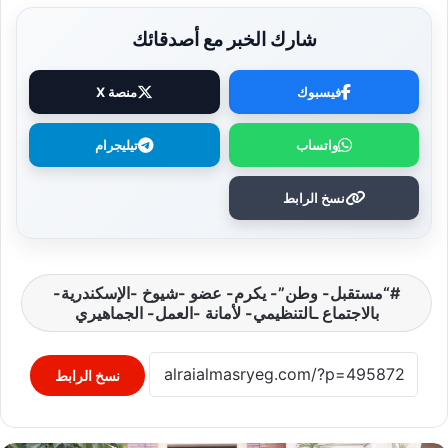
شارك الخبر مع أصدقائك
فيسبوك
منصة X
واتساب
تيليجرام
نسخ الرابط
“مستقبل- وطن”- يكرم- عضو -شيوخ -الإسكندرية-
بالاجتماع ـالتنظيمي- لأمانة -العمل- الجماهيري
نسخ الرابط