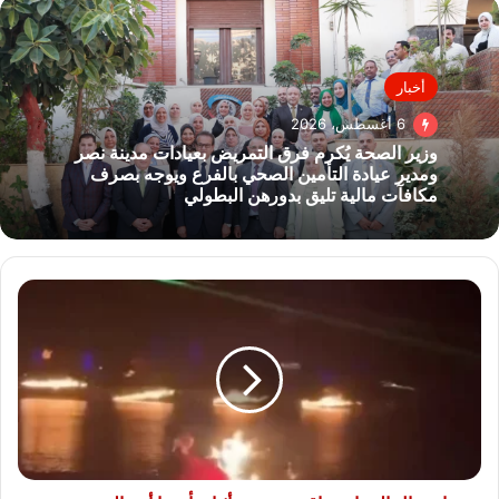
أخبار
6 أغسطس، 2026
وزير الصحة يُكرم فرق التمريض بعيادات مدينة نصر
ومدير عيادة التأمين الصحي بالفرع ويوجه بصرف
مكافآت مالية تليق بدورهن البطولي
اشتعال
النيران
براقصة
صينية
أثناء
تأديتها
أحد
العروض..