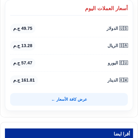
أسعار العملات اليوم
🇺🇸 الدولار
49.75 ج.م
🇸🇦 الريال
13.28 ج.م
🇪🇺 اليورو
57.47 ج.م
🇰🇼 الدينار
161.81 ج.م
عرض كافة الأسعار ←
أقرا ايضا