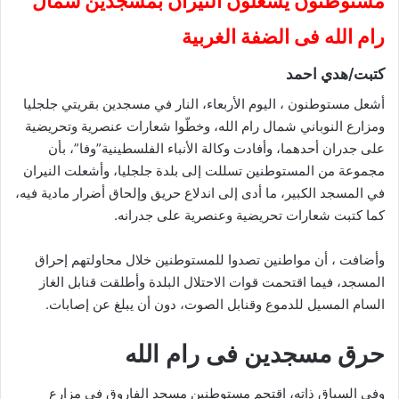
مستوطنون يشعلون النيران بمسجدين شمال
رام الله فى الضفة الغربية
كتبت/هدي احمد
أشعل مستوطنون ، اليوم الأربعاء، النار في مسجدين بقريتي جلجليا
ومزارع النوباني شمال رام الله، وخطّوا شعارات عنصرية وتحريضية
على جدران أحدهما، وأفادت وكالة الأنباء الفلسطينية”وفا”، بأن
مجموعة من المستوطنين تسللت إلى بلدة جلجليا، وأشعلت النيران
في المسجد الكبير، ما أدى إلى اندلاع حريق وإلحاق أضرار مادية فيه،
كما كتبت شعارات تحريضية وعنصرية على جدرانه.
وأضافت ، أن مواطنين تصدوا للمستوطنين خلال محاولتهم إحراق
المسجد، فيما اقتحمت قوات الاحتلال البلدة وأطلقت قنابل الغاز
السام المسيل للدموع وقنابل الصوت، دون أن يبلغ عن إصابات.
حرق مسجدين فى رام الله
وفي السياق ذاته، اقتحم مستوطنين مسجد الفاروق في مزارع