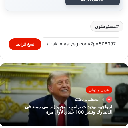
مستوطنون
نسخ الرابط
عربى و دولى
4 أغسطس، 2026
لمواجهة تهديدات ترامب.. تجنيد إلزامى ممتد فى
الدنمارك ونشر 100 جندي لأول مرة