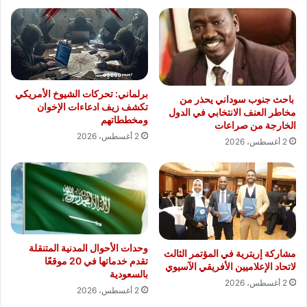
برلماني: تحركات الشيوخ الأمريكي
باحث جنوب سوداني يحذر من
تكشف زيف ادعاءات الإخوان
مخاطر العنف الانتخابي في الدول
ومخططاتهم
الخارجة من صراعات
2 أغسطس، 2026
2 أغسطس، 2026
وحدات الأحوال المدنية المتنقلة
مشاركة إريترية في المؤتمر الثالث
تقدم خدماتها في 20 موقعًا
لاتحاد الإعلاميين الأفريقي الآسيوي
بالسعودية
2 أغسطس، 2026
2 أغسطس، 2026