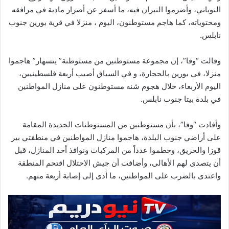
النوباني، وأضرموا النيران فيه، ما أسفر عن أضرار مادية في مرافقه
ومحتوياته، كما هاجم مستوطنون، اليوم ، منزلا في قرية بورين جنوب
نابلس.
وقالت “وفا”، إن مجموعة مستوطنين من مستوطنة” يتسهار” هاجموا
منزلا، في بورين بالحجارة، و في السياق أصيب أربعة فلسطينيين،
اليوم الأربعاء، خلال هجوم شنه مستوطنون على منازل المواطنين
في بلدة بيتا جنوب نابلس.
وأفادت “وفا”، بأن مستوطنين من المستوطنات الجديدة المقامة
على أراضي جنوب البلدة، هاجموا منازل المواطنين في منطقتي بير
قوزا والحريق، وحطموا عدداً من المركبات ونوافذ أحد المنازل، قبل
أن يتصدى لهم الأهالى، وأضافت أن جيش الاحتلال اقتحم المنطقة
واعتدى بالضرب على المواطنين، ما أدى إلى إصابة أربعة منهم.