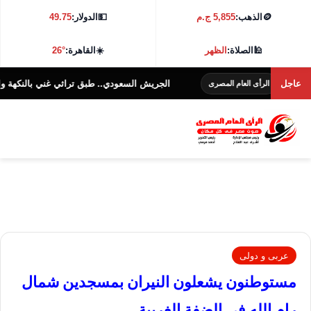
🪙
الذهب:
5,855 ج.م
💵
الدولار:
49.75
🕌
الصلاة:
الظهر
☀️
القاهرة:
26°
عاجل
الجريش السعودي.. طبق تراثي غني بالنكهة والفوائد الغ
الرأى العام المصرى
عربى و دولى
مستوطنون يشعلون النيران بمسجدين شمال
رام الله فى الضفة الغربية