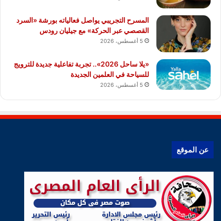
المسرح التجريبي يواصل فعالياته بورشة «السرد
القصصي عبر الحركة» مع جيليان رودس
5 أغسطس، 2026
«يلا ساحل 2026».. تجربة تفاعلية جديدة للترويج
للسياحة في العلمين الجديدة
5 أغسطس، 2026
عن الموقع