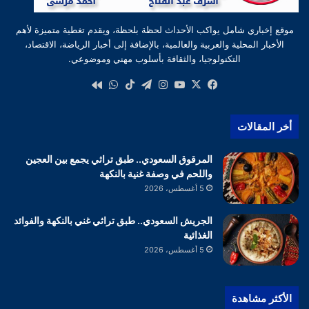
موقع إخباري شامل يواكب الأحداث لحظة بلحظة، ويقدم تغطية متميزة لأهم
الأخبار المحلية والعربية والعالمية، بالإضافة إلى أخبار الرياضة، الاقتصاد،
التكنولوجيا، والثقافة بأسلوب مهني وموضوعي.
‫X
فيسبوك
‫YouTube
انستقرام
تيلقرام
‫TikTok
واتساب
كواى
أخر المقالات
المرقوق السعودي.. طبق تراثي يجمع بين العجين
واللحم في وصفة غنية بالنكهة
5 أغسطس، 2026
الجريش السعودي.. طبق تراثي غني بالنكهة والفوائد
الغذائية
5 أغسطس، 2026
الأكثر مشاهدة