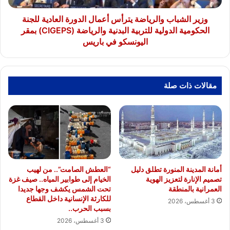
الحكومية
الدولية
وزير الشباب والرياضة يترأس أعمال الدورة العادية للجنة
للتربية
الحكومية الدولية للتربية البدنية والرياضة (CIGEPS) بمقر
البدنية
اليونسكو في باريس
والرياضة
(CIGEPS)
بمقر
اليونسكو
مقالات ذات صلة
في
باريس
أمانة المدينة المنورة تطلق دليل
“العطش الصامت”.. من لهيب
تصميم الإنارة لتعزيز الهوية
الخيام إلى طوابير المياه.. صيف غزة
العمرانية بالمنطقة
تحت الشمس يكشف وجها جديدا
للكارثة الإنسانية داخل القطاع
3 أغسطس، 2026
بسبب الحرب..
3 أغسطس، 2026