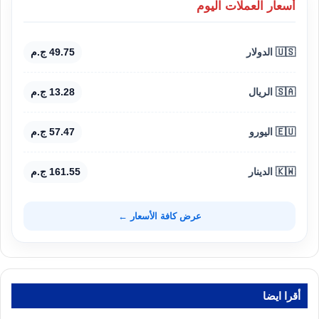
أسعار العملات اليوم
🇺🇸 الدولار
49.75 ج.م
🇸🇦 الريال
13.28 ج.م
🇪🇺 اليورو
57.47 ج.م
🇰🇼 الدينار
161.55 ج.م
عرض كافة الأسعار ←
أقرا ايضا