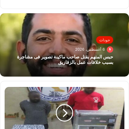
حوداث
6 أغسطس، 2026
حبس المتهم بقتل صاحب ماكينة تصوير فى مشاجرة
بسبب خلافات عمل بالزقازيق
خدعة
«الأموال
الخضراء»..
سقوط
أجنبيين
تخصصا
في