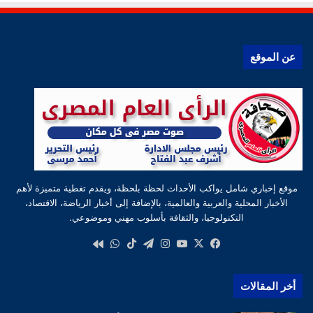
عن الموقع
موقع إخباري شامل يواكب الأحداث لحظة بلحظة، ويقدم تغطية متميزة لأهم
الأخبار المحلية والعربية والعالمية، بالإضافة إلى أخبار الرياضة، الاقتصاد،
التكنولوجيا، والثقافة بأسلوب مهني وموضوعي.
‫X
فيسبوك
‫YouTube
انستقرام
تيلقرام
‫TikTok
واتساب
كواى
أخر المقالات