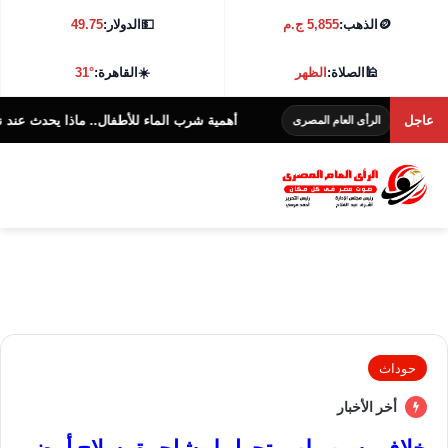
🪙
الذهب:
5,855 ج.م
💵
الدولار:
49.75
🕌
الصلاة:
الظهر
☀️
القاهرة:
31°
عاجل
أهمية شرب الماء للأطفال.. ماذا يحدث عند نقص الس
الرأى العام المصرى
حوداث
أخر الأخبار