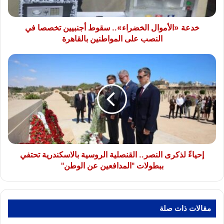
النصب
على
المواطنين
خدعة «الأموال الخضراء».. سقوط أجنبيين تخصصا في
بالقاهرة
النصب على المواطنين بالقاهرة
إحياءً
لذكرى
النصر..
القنصلية
الروسية
بالاسكندرية
تحتفي
ببطولات
"المدافعين
عن
إحياءً لذكرى النصر.. القنصلية الروسية بالاسكندرية تحتفي
الوطن"
ببطولات "المدافعين عن الوطن"
مقالات ذات صلة