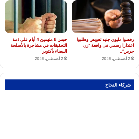
رفضوا مليون جنيه تعويض وطلبوا
حبس 6 متهمين 4 أيام على ذمة
اعتذارا رسمي فى واقعة “رن
التحقيقات في مشاجرة بالأسلحة
جرس”..
البيضاء بأكتوبر
2 أغسطس، 2026
2 أغسطس، 2026
شركاء النجاح