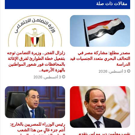
صور
مقالات ذات صلة
مصدر مطلع: مشاركة مصر في
زلزال الفجر.. وزيرة التضامن توجه
التحالف البحري متعدد الجنسيات قيد
بتفعيل خطة الطوارئ لفرق الإغاثة
الدراسة
بالمحافظات فور شعور المواطنين
بالهزة الأرضية..
3 أغسطس، 2026
3 أغسطس، 2026
رئيس الوزراء للمصريين بالخارج:
أنتم جزء غالٍ من هذا الشعب
نقيب معلمين دير مو اس يتقدم