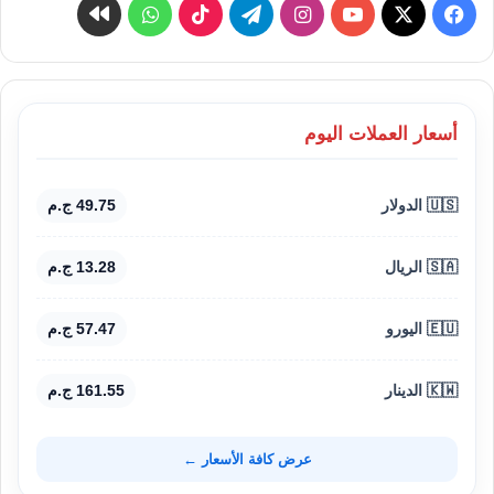
‫X
فيسبوك
‫YouTube
انستقرام
تيلقرام
‫TikTok
واتساب
كواى
أسعار العملات اليوم
🇺🇸 الدولار
49.75 ج.م
🇸🇦 الريال
13.28 ج.م
🇪🇺 اليورو
57.47 ج.م
🇰🇼 الدينار
161.55 ج.م
عرض كافة الأسعار ←