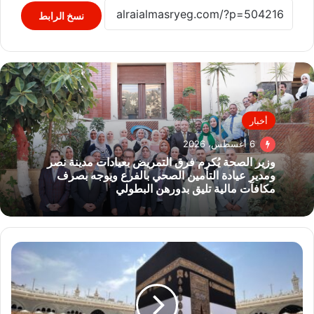
نسخ الرابط
أخبار
6 أغسطس، 2026
وزير الصحة يُكرم فرق التمريض بعيادات مدينة نصر
ومدير عيادة التأمين الصحي بالفرع ويوجه بصرف
مكافآت مالية تليق بدورهن البطولي
وصول
22
ألفًا
و700
حاج