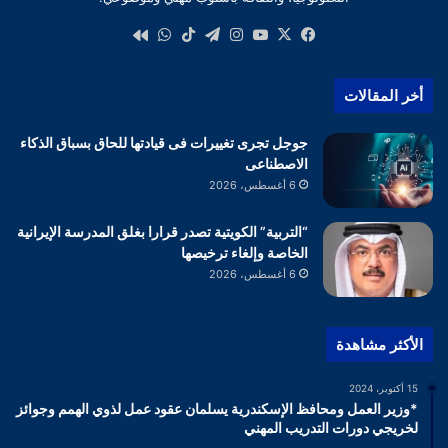
‫X
فيسبوك
‫YouTube
انستقرام
تيلقرام
‫TikTok
واتساب
كواى
أخر المقالات
جوجل تجرى تغييرات فى قيادتها للحاق بسباق الذكاء
الاصطناعى
6 أغسطس، 2026
“التربية” الكويتية تصدر قرارا بغلق المدرسة الإيرانية
الخاصة وإلغاء ترخيصها
6 أغسطس، 2026
الأكثر مشاهدة
15 أكتوبر، 2024
*وزير العمل ومحافظ الإسكندرية يسلمان عقود عمل لذوي الهمم وجوائز
لخريجي دورات التدريب المهني