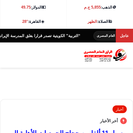
🪙
الذهب:
5,855 ج.م
💵
الدولار:
49.75
🕌
الصلاة:
الظهر
☀️
القاهرة:
28°
عاجل
“التربية” الكويتية تصدر قرارا بغلق المدرسة الإيرانية الخاصة و
العام المصرى
أخبار
أخر الأخبار