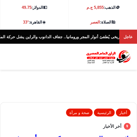
🪙
الذهب:
5,855 ج.م
💵
الدولار:
49.75
🕌
الصلاة:
العصر
☀️
القاهرة:
33°
عاجل
 يُطفئ أنوار المجر ورومانيا.. جفاف الدانوب والراين يشل حركة الملاحة فى 10 دول..
أخبار
الرئيسية
صحة و مرأة
أخر الأخبار