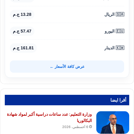
🇸🇦 الريال
13.28 ج.م
🇪🇺 اليورو
57.47 ج.م
🇰🇼 الدينار
161.81 ج.م
عرض كافة الأسعار ←
أقرا ايضا
وزارة التعليم: عدد ساعات دراسية أكبر لمواد شهادة
البكالوريا
6 أغسطس، 2026