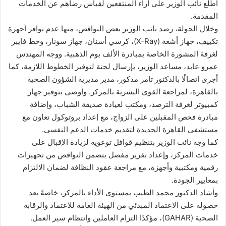
اطلع نائب الوزير على آراء المنتفعين لقياس رضاهم عن الخدمات
المقدمة.
وخلال الجولة، رصد نائب الوزير بعض النواقص، منها عدم توافر أجهزة
تكييف، جهاز أشعة (X-Ray)، كرسي أسنان، جهاز سونار، وخط فايبر
لغرفة المشورة الخاصة بمبادرة الألف يوم الذهبية. ووجه المهندس
عمرو عايد، مساعد الوزير، بإرسال لجنة لتوفير الخطوط اللازمة، كما
أجرى اتصالًا بالدكتور تامر مدكور، مدير مديرية الشؤون الصحية
بالقاهرة، لمراجعة القوى البشرية بالمركز. وأوصى بتوفير جهاز
كمبيوتر لغرفة الترصد، ومكتب لعيادة صديقة الشباب، وإضافة
مبادرة فحص المقبلين على الزواج، مع إعداد بروتوكول تعاون مع
مستشفى القاهرة الجديدة لتقديم خدمات الدعم النفسي.
كما وجه نائب الوزير بتنظيم قوافل توعوية لزيادة الإقبال على
خدمات المركز، وإعداد تقرير مفصل يتضمن النواقص من تجهيزات
رقمية ومكتبية وأجهزة، مع مراجعة عقود النظافة لضمان الالتزام
بمعايير الجودة.
وأشاد الدكتور محمد الطيب بمستوى الأداء بالمركز، خاصةً بعد
حصوله على الاعتماد المبدئي من الهيئة العامة للاعتماد والرقابة
الصحية (GAHAR)، مؤكدًا التزام العاملين وانتظام سير العمل.