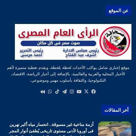
عن الموقع
موقع إخباري شامل يواكب الأحداث لحظة بلحظة، ويقدم تغطية متميزة لأهم
الأخبار المحلية والعربية والعالمية، بالإضافة إلى أخبار الرياضة، الاقتصاد،
التكنولوجيا، والثقافة بأسلوب مهني وموضوعي.
‫X
فيسبوك
‫YouTube
انستقرام
تيلقرام
‫TikTok
واتساب
كواى
أخر المقالات
أزمة مناخية غير مسبوقة.. انحسار مياه أكبر نهرين
فى أوروبا لأدنى مستوى تاريخى يُطفئ أنوار المجر