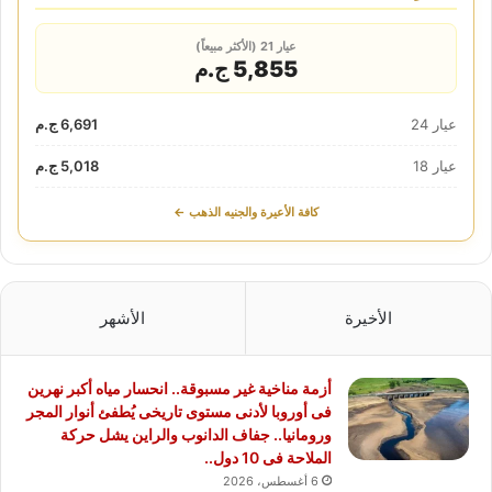
عيار 21 (الأكثر مبيعاً)
5,855 ج.م
عيار 24
6,691 ج.م
عيار 18
5,018 ج.م
كافة الأعيرة والجنيه الذهب ←
الأخيرة
الأشهر
أزمة مناخية غير مسبوقة.. انحسار مياه أكبر نهرين
فى أوروبا لأدنى مستوى تاريخى يُطفئ أنوار المجر
ورومانيا.. جفاف الدانوب والراين يشل حركة
الملاحة فى 10 دول..
6 أغسطس، 2026