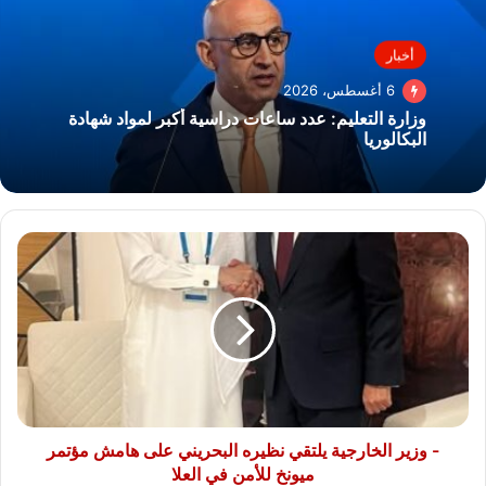
أخبار
6 أغسطس، 2026
وزارة التعليم: عدد ساعات دراسية أكبر لمواد شهادة
البكالوريا
-
وزير
الخارجية
يلتقي
نظيره
البحريني
على
هامش
مؤتمر
ميونخ
- وزير الخارجية يلتقي نظيره البحريني على هامش مؤتمر
للأمن
ميونخ للأمن في العلا