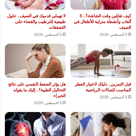
كيف تقللين وقت الشاشة؟.. 5
لا تهملي قدميك في الصيف.. حلول
ألعاب وأنشطة منزلية للأطفال في
طبيعية للترطيب والقضاء على
الصيف
التشققات
5 أغسطس، 2026
5 أغسطس، 2026
قبل التمرين.. دليلك لاختيار العطر
هل يؤثر الضغط النفسي على نتائج
المناسب للصالات الرياضية
التحاليل الطبية؟.. إليك ما يقوله
الخبراء
5 أغسطس، 2026
5 أغسطس، 2026