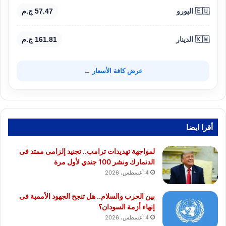
🇪🇺 اليورو
57.47 ج.م
🇰🇼 الدينار
161.81 ج.م
عرض كافة الأسعار ←
أقرا ايضا
لمواجهة تهديدات ترامب.. تجنيد إلزامى ممتد فى
الدنمارك ونشر 100 جندي لأول مرة
4 أغسطس، 2026
بين الحرب والسلام.. هل تنجح الجهود الأممية فى
إنهاء أزمة السودان؟
4 أغسطس، 2026