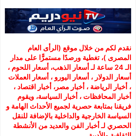
نقدم لكم من خلال موقع (
الرأى العام
المصرى
)، تغطية ورصدًا مستمرًّا على مدار
الـ 24 ساعة لـ أسعار الذهب، أسعار اللحوم ،
أسعار الدولار ، أسعار اليورو ، أسعار العملات
، أخبار الرياضة ، أخبار مصر، أخبار اقتصاد ،
أخبار المحافظات ، أخبار السياسة، ويقوم
فريقنا بمتابعة حصرية لجميع الأحداث الهامة و
السياسة الخارجية والداخلية بالإضافة للنقل
الحصري لـ أخبار الفن والعديد من الأنشطة
الثقافية والأدبية.