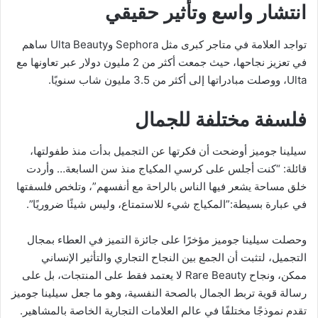
انتشار واسع وتأثير حقيقي
تواجد العلامة في متاجر كبرى مثل Sephora وUlta Beauty ساهم
في تعزيز نجاحها، حيث جمعت أكثر من 2 مليون دولار عبر تعاونها مع
Ulta، ووصلت مبادراتها إلى أكثر من 3.5 مليون شاب سنويًا.
فلسفة مختلفة للجمال
سيلينا جوميز أوضحت أن فكرتها عن التجميل بدأت منذ طفولتها،
قائلة: “كنت أجلس على كرسي المكياج منذ سن السابعة… وأردت
خلق مساحة يشعر فيها الناس بالراحة مع أنفسهم”، وتلخص فلسفتها
في عبارة بسيطة:”المكياج شيء للاستمتاع، وليس شيئًا ضروريًا”.
وحصلت سيلينا جوميز مؤخرًا على جائزة التميز في العطاء بمجال
التجميل، لتثبت أن الجمع بين النجاح التجاري والتأثير الإنساني
ممكن، ونجاح Rare Beauty لا يعتمد فقط على المنتجات، بل على
رسالة قوية تربط الجمال بالصحة النفسية، وهو ما جعل سيلينا جوميز
تقدم نموذجًا مختلفًا في عالم العلامات التجارية الخاصة بالمشاهير.