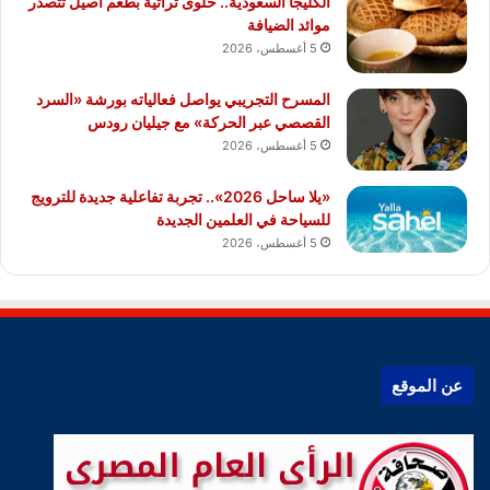
الكليجا السعودية.. حلوى تراثية بطعم أصيل تتصدر
موائد الضيافة
5 أغسطس، 2026
المسرح التجريبي يواصل فعالياته بورشة «السرد
القصصي عبر الحركة» مع جيليان رودس
5 أغسطس، 2026
«يلا ساحل 2026».. تجربة تفاعلية جديدة للترويج
للسياحة في العلمين الجديدة
5 أغسطس، 2026
عن الموقع