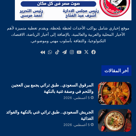
موقع إخباري شامل يواكب الأحداث لحظة بلحظة، ويقدم تغطية متميزة لأهم
الأخبار المحلية والعربية والعالمية، بالإضافة إلى أخبار الرياضة، الاقتصاد،
التكنولوجيا، والثقافة بأسلوب مهني وموضوعي.
‫X
فيسبوك
‫YouTube
انستقرام
تيلقرام
‫TikTok
واتساب
كواى
أخر المقالات
المرقوق السعودي.. طبق تراثي يجمع بين العجين
واللحم في وصفة غنية بالنكهة
5 أغسطس، 2026
الجريش السعودي.. طبق تراثي غني بالنكهة والفوائد
الغذائية
5 أغسطس، 2026