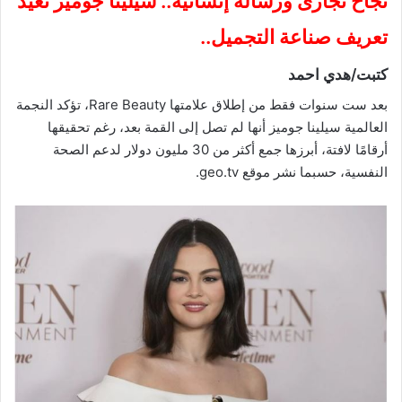
نجاح تجارى ورسالة إنسانية.. سيلينا جوميز تعيد
تعريف صناعة التجميل..
كتبت/هدي احمد
بعد ست سنوات فقط من إطلاق علامتها Rare Beauty، تؤكد النجمة
العالمية سيلينا جوميز أنها لم تصل إلى القمة بعد، رغم تحقيقها
أرقامًا لافتة، أبرزها جمع أكثر من 30 مليون دولار لدعم الصحة
النفسية، حسبما نشر موقع geo.tv.