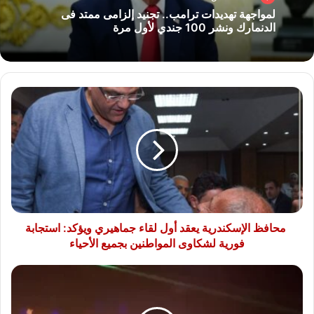
لمواجهة تهديدات ترامب.. تجنيد إلزامى ممتد فى
الدنمارك ونشر 100 جندي لأول مرة
محافظ
الإسكندرية
يعقد
أول
لقاء
جماهيري
ويؤكد:
استجابة
فورية
لشكاوى
محافظ الإسكندرية يعقد أول لقاء جماهيري ويؤكد: استجابة
المواطنين
فورية لشكاوى المواطنين بجميع الأحياء
بجميع
الأحياء
اشتعال
النيران
براقصة