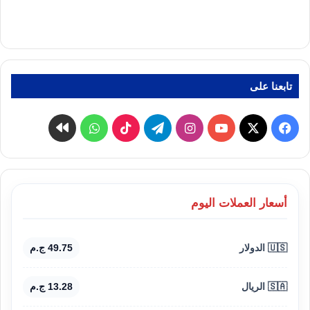
تابعنا على
‫X
فيسبوك
‫YouTube
انستقرام
تيلقرام
‫TikTok
واتساب
كواى
أسعار العملات اليوم
🇺🇸 الدولار
49.75 ج.م
🇸🇦 الريال
13.28 ج.م