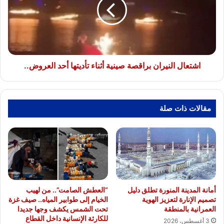
صينية
أثناء
تأديتها
أحد
العروض..
اشتعال النيران براقصة صينية أثناء تأديتها أحد العروض..
مقالات ذات صلة
أمانة المدينة المنورة تطلق دليل
“العطش الصامت”.. من لهيب
تصميم الإنارة لتعزيز الهوية
الخيام إلى طوابير المياه.. صيف غزة
العمرانية بالمنطقة
تحت الشمس يكشف وجها جديدا
للكارثة الإنسانية داخل القطاع
3 أغسطس، 2026