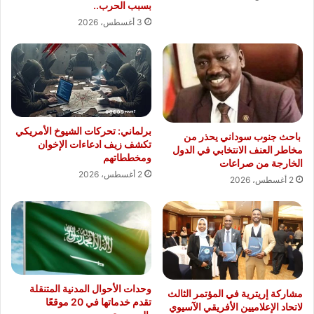
بسبب الحرب..
3 أغسطس، 2026
برلماني: تحركات الشيوخ الأمريكي
باحث جنوب سوداني يحذر من
تكشف زيف ادعاءات الإخوان
مخاطر العنف الانتخابي في الدول
ومخططاتهم
الخارجة من صراعات
2 أغسطس، 2026
2 أغسطس، 2026
وحدات الأحوال المدنية المتنقلة
مشاركة إريترية في المؤتمر الثالث
تقدم خدماتها في 20 موقعًا
لاتحاد الإعلاميين الأفريقي الآسيوي