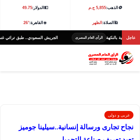
🪙
الذهب:
5,855 ج.م
💵
الدولار:
49.75
🕌
الصلاة:
الظهر
☀️
القاهرة:
26°
عاجل
 بالنكهة
الجريش السعودي.. طبق تراثي غني بالنكهة والف
الرأى العام المصرى
عربى و دولى
نجاح تجارى ورسالة إنسانية..سيلينا جوميز
تعيد تعريف صناعة التجميل..