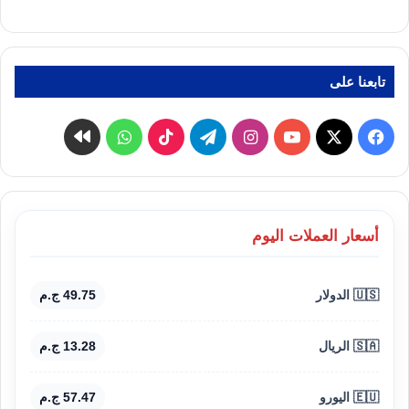
تابعنا على
‫X
فيسبوك
‫YouTube
انستقرام
تيلقرام
‫TikTok
واتساب
كواى
أسعار العملات اليوم
🇺🇸 الدولار
49.75 ج.م
🇸🇦 الريال
13.28 ج.م
🇪🇺 اليورو
57.47 ج.م