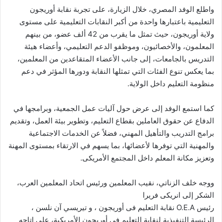
واطلع الوفد المصري، خلال الزيارة، على تجربة نقابة أوريجون
التعليمية باعتبارها واحدة من أكبر النقابات التعليمية على مستوى
ولاية أوريجون، حيث تمثل ما يقرب من 42 ألف عضو، من بينهم
المعلمون، والأخصائيون، وموظفو الدعم التعليمي، وأعضاء هيئة
التدريس بالجامعات، إلى جانب الأعضاء المتقاعدين من المعلمين،
بما يعكس تنوع الفئات التي تمثلها النقابة ودورها المؤثر في دعم
منظومة التعليم داخل الولاية.
كما استمع الوفد إلى عرض حول آليات عمل الجمعية، وبرامجها في
الدفاع عن حقوق العاملين بقطاع التعليم، وتطوير بيئة العمل، وتقديم
برامج التدريب والتأهيل المهني، فضلاً عن الخدمات الاجتماعية
والمهنية التي توفرها لأعضائها، بما يسهم في الارتقاء بمستوى المهنة
وتعزيز مكانة المعلم داخل المجتمع الأمريكى.
ووجه خلف الزناتي، نقيب المعلمين ورئيس اتحاد المعلمين العرب،
الشكر إلى انريكى فريرا
رئيس O.E.A نقابة التعليم فى أوريجون ، و تيريسي آن نلسن ،
الرئيسة التنفيذية لنقابة التعليم فى أوريجون الأمريكية، على اتاحه