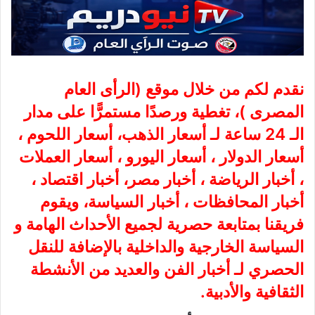
نقدم لكم من خلال موقع (
الرأى العام
المصرى
)، تغطية ورصدًا مستمرًّا على مدار
الـ 24 ساعة لـ أسعار الذهب، أسعار اللحوم ،
أسعار الدولار ، أسعار اليورو ، أسعار العملات
، أخبار الرياضة ، أخبار مصر، أخبار اقتصاد ،
أخبار المحافظات ، أخبار السياسة، ويقوم
فريقنا بمتابعة حصرية لجميع الأحداث الهامة و
السياسة الخارجية والداخلية بالإضافة للنقل
الحصري لـ أخبار الفن والعديد من الأنشطة
الثقافية والأدبية.