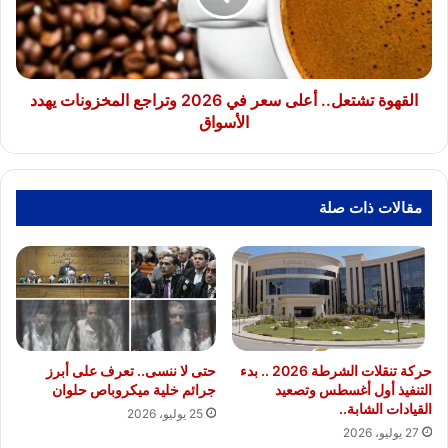
2026
وتراجع
المخزونات
يهدد
الأسواق
القهوة تشتعل.. أعلى سعر في 2026 وتراجع المخزونات يهدد
الأسواق
مقالات ذات صلة
حركة تنقلات الشرطة 2026 .. بدء
حتى لا ننسى.. تعرف على أبرز
التنفيذ أول أغسطس وتصعيد
جرائم خلية ميكروباص حلوان
القيادات الشابة..
25 يوليو، 2026
27 يوليو، 2026