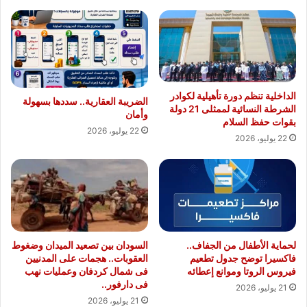
الداخلية تنظم دورة تأهيلية لكوادر
الضريبة العقارية.. سددها بسهولة
الشرطة النسائية لممثلى 21 دولة
وأمان
بقوات حفظ السلام
22 يوليو، 2026
22 يوليو، 2026
لحماية الأطفال من الجفاف..
السودان بين تصعيد الميدان وضغوط
فاكسيرا توضح جدول تطعيم
العقوبات.. هجمات على المدنيين
فيروس الروتا وموانع إعطائه
فى شمال كردفان وعمليات نهب
فى دارفور..
21 يوليو، 2026
21 يوليو، 2026