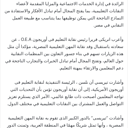
الرائدة في إدارة الخدمات الاجتماعية والمزايا المقدمة لأعضاء
النقابات التعليمية، بما يفتح المجال أمام تبادل الأفكار والاستفادة من
النماذج الناجحة التي يمكن توظيفها بما يتناسب مع طبيعة العمل
النقابي في مصر.
وأعرب انريكى فريرا رئيس نقابة التعليم فى أوريجون O.E.A ، عن
سعادته باستقبال وفد نقابة المهن التعليمية المصرية، مؤكدا أن مثل
هذه الزيارات تسهم في بناء جسور التعاون بين المنظمات النقابية
حول العالم، وتفتح المجال أمام تبادل الخبرات والتجارب الناجحة في
دعم المعلمين والارتقاء بمهنة التعليم.
وأشارت تيريسي آن نلسن ، الرئيسة التنفيذية لنقابة التعليم فى
أوريجون الأمريكية، إلى أن نقابة أوريجون تؤمن بأن التحديات التي
تواجه المعلمين أصبحت ذات طابع عالمي، الأمر الذي يستلزم تعزيز
التواصل والعمل المشترك بين النقابات التعليمية في مختلف الدول.
وأشادت “تيريسى” بالدور الكبير الذى تقوم به نقابة المهن التعليمية
المصرية ، وأنها تمثل شريكًا مهمًا في المنطقة العربية، وثمنت الدور