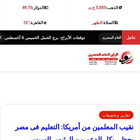
🪙
الذهب:
5,855 ج.م
💵
الدولار:
49.75
🕌
الصلاة:
الظهر
☀️
القاهرة:
31°
عاجل
توقعات الأبراج: برج الحمل الخميس 6 أغسطس
عام المصرى
الرأى العام المص
تقارير وتحقيقات
نقيب المعلمين من أمريكا: التعليم فى مصر
يحظى بكل الدعم من الرئيس السيسى