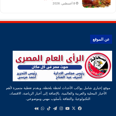
8 أغسطس، 2026
عن الموقع
موقع إخباري شامل يواكب الأحداث لحظة بلحظة، ويقدم تغطية متميزة لأهم
الأخبار المحلية والعربية والعالمية، بالإضافة إلى أخبار الرياضة، الاقتصاد،
التكنولوجيا، والثقافة بأسلوب مهني وموضوعي.
‫X
فيسبوك
‫YouTube
انستقرام
تيلقرام
‫TikTok
واتساب
كواى