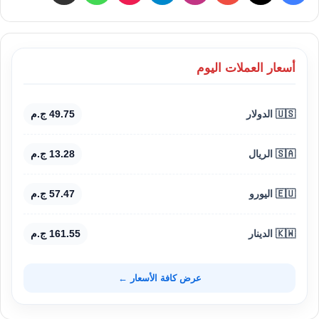
أسعار العملات اليوم
🇺🇸 الدولار
49.75 ج.م
🇸🇦 الريال
13.28 ج.م
🇪🇺 اليورو
57.47 ج.م
🇰🇼 الدينار
161.55 ج.م
عرض كافة الأسعار ←