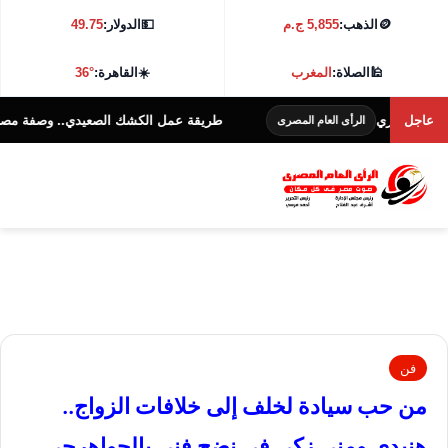
🪙
الذهب:
5,855 ج.م
💵
الدولار:
49.75
🕌
الصلاة:
المغرب
☀️
القاهرة:
36°
ري
عاجل
طريقة عمل الكشك الصعيدي.. وصفة مصرية تقليدية
الرأى العام المصرى
فن
من حب سيادة لخلف إلى خلافات الزواج..
هنيدى ومنى زكى فى نضج فنى بالجواهرجى