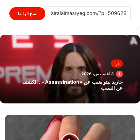
نسخ الرابط
فن
8 أغسطس، 2026
جاريد ليتو يغيب عن «Assassination».. الكشف
عن السبب
أفكار
رسومات
أظافر
تريندى