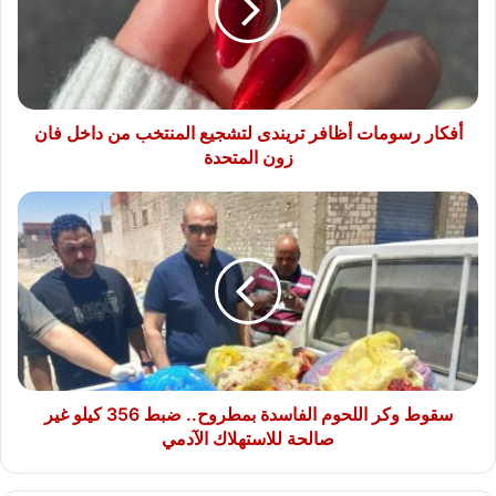
لتشجيع
المنتخب
من
داخل
فان
زون
أفكار رسومات أظافر تريندى لتشجيع المنتخب من داخل فان
المتحدة
زون المتحدة
سقوط
وكر
اللحوم
الفاسدة
بمطروح..
ضبط
356
كيلو
غير
صالحة
سقوط وكر اللحوم الفاسدة بمطروح.. ضبط 356 كيلو غير
للاستهلاك
صالحة للاستهلاك الآدمي
الآدمي