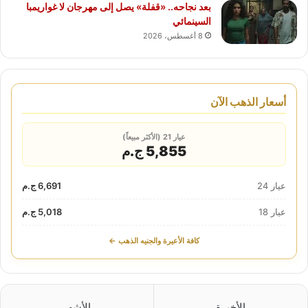
بعد نجاحه.. «قفلة» يصل إلى مهرجان لا غواريمبا
السينمائي
8 أغسطس، 2026
أسعار الذهب الآن
عيار 21 (الأكثر مبيعاً)
5,855 ج.م
عيار 24
6,691 ج.م
عيار 18
5,018 ج.م
كافة الأعيرة والجنيه الذهب ←
الأخيرة
الأشهر