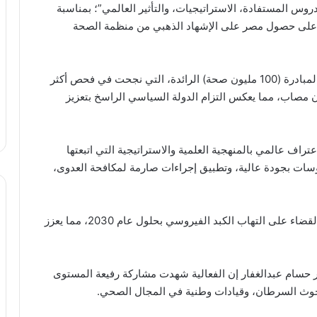
روس المستفادة، الاستراتيجيات، والتأثير العالمي”؛ بمناسبة
ين على حصول مصر على الإشهاد الذهبي من منظمة الصحة
وأضاف عبدالغفار “أن هذا الإنجاز التاريخي يأتي كثمرة لمبادرة (100 مليون صحة) الرائدة، التي نجحت في فحص أكثر
ون مواطن وتقديم العلاج لأكثر من 4.2 مليون مصاب، مما يعكس التزام الدولة السياسي الراسخ بتعزيز
راف عالمي بالمنهجية العلمية والاستراتيجية التي اتبعتها
وسات بجودة عالية، وتطبيق إجراءات صارمة لمكافحة العدوى،
وتابع “أن هذه الجهود تجسد التزام مصر بتحقيق هدف القضاء على التهاب الكبد الفيروسي بحلول عام 2030، مما يعزز
ر حسام عبدالغفار إن الفعالية شهدت مشاركة رفيعة المستوى
لبحوث السرطان، وقيادات وطنية في المجال الصحي.