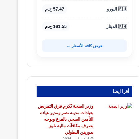
🇪🇺 اليورو
57.47 ج.م
🇰🇼 الدينار
161.55 ج.م
عرض كافة الأسعار ←
أقرا ايضا
وزير الصحة يُكرم فرق التمريض
بعيادات مدينة نصر ومدير عيادة
التأمين الصحي بالفرع ويوجه
بصرف مكافآت مالية تليق
بدورهن البطولي
6 أغسطس، 2026