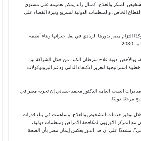
شخيص المبكر والعلاج، كمثال رائد يمكن تعميمه على مستوى
 القطاع الخاص، والمنظمات الدولية لتسريع وتيرة القضاء على
دًا التزام مصر بدورها الريادي في نقل خبراتها وبناء أنظمة
203.
 وبالأخص أدوية علاج سرطان الكبد، من خلال الشراكة بين
طوة استراتيجية لتعزيز الاكتفاء الذاتي ودعم البروتوكولات
بادرات الصحة العامة الدكتور محمد حساني إن تجربة مصر في
مرجعًا دوليًا.
قية وآسيوية من خلال توفير خدمات التشخيص والعلاج، وساهمت في بناء قدرات
العامة في أكثر من 40 دولة بالتعاون مع المركز الأوروبي لمكافحة الأمراض ومنظمات دولية،
حاد الإفريقي”، مشددًا على أن هذا الدور يعكس إيمان مصر بأن الصحة