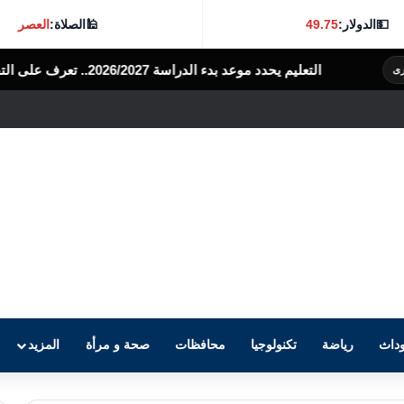
💵
الدولار:
49.75
🕌
الصلاة:
العصر
اسة 2026/2027.. تعرف على التفاصيل
الرأى العام المصرى
داث
رياضة
تكنولوجيا
محافظات
صحة و مرأة
المزيد