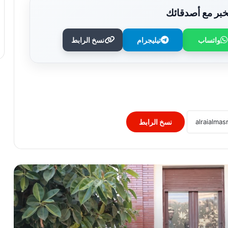
بر مع أصدقائك
واتساب
تيليجرام
نسخ الرابط
وزير الصحة يُكرم فرق التمريض بعيادات
مدينة نصر ومدير عيادة التأمين الصحي
بالفرع ويوجه بصرف مكافآت مالية تليق
بدورهن البطولي
بنك QNB مصر يعزز جاهزية المشروعات
الصغيرة والمتوسطة للنمو والتوسع من خلال
برنامج أبطال المشروعات الصغيرة
نسخ الرابط
والمتوسطة
برعاية رئيس جامعة الأزهر.. كلية طب
الأسنان (بنات) تنظم أول يوم علمي لجراحة
الفم والوجه والفكين
رئيس الوزراء يوافق على إنشاء منطقة
استثمارية داخل مشروع “البروج” بامتداد
مدينة الشروق