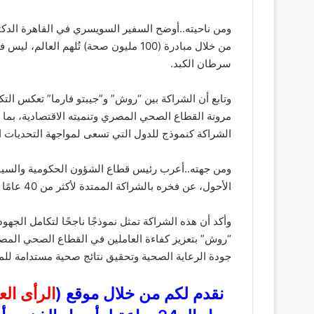
ومن ناحيته..أوضح السفير السويسري في القاهرة الد
من خلال مبادرة (100 مليون صحة) تُلهم ال
سرطان الكبد.
وتابع أن الشراكة بين “روش” و”جيبتو فارما” تعكس الت
الشراكة كنموذج للدول التي تسعى لمواجهة التحديات ا
ومن جهته..أعرب رئيس قطاع الشؤون الحكومية والسيا
الأحول، عن فخره بالشراكة الممتدة لأكثر من 40 عامًا مع وزارة الصحة المصرية.
وأكد أن هذه الشراكة تمثل نموذجًا ناجحًا لتكامل الجهو
“روش” بتعزيز كفاءة العاملين في القطاع الصحي المصر
جودة الرعاية الصحية وتحقيق نتائج صحية مستدامة للم
نقدم لكم من خلال موقع (
الرأى ال