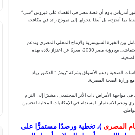
كتور أندرياس باوم أن قصة مصر في القضاء على فيروس “سي”
عالم، ليس فقط بما أنجزته، بل أيضًا بتحولها إلى نموذج رائد في مكافحة
كامل بين الخبرة السويسرية والإنتاج المحلي المصري وتدعم
مرونة القطاع الصحي المصري وتنميته الاقتصادية، بما يتماشى مع رؤية مصر 2030، معربًا عن اعتزاز بلاده بهذه
لصحية.
سات الصحية ودعم الأسواق بشركة “روش” الدكتور زياد
د في مواجهة الأمراض ذات الأثر المجتمعي، مشيرًا إلى التزام
ي ودعم الاستثمار المستدام في الإمكانيات المحلية لتحسين
واطن.
عام المصرى
)، تغطية ورصدًا مستمرًّا على