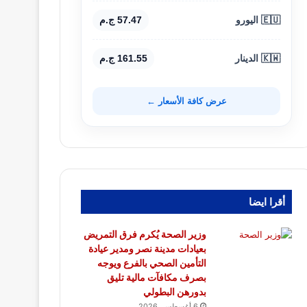
🇪🇺 اليورو
57.47 ج.م
🇰🇼 الدينار
161.55 ج.م
عرض كافة الأسعار ←
أقرا ايضا
وزير الصحة يُكرم فرق التمريض
بعيادات مدينة نصر ومدير عيادة
التأمين الصحي بالفرع ويوجه
بصرف مكافآت مالية تليق
بدورهن البطولي
6 أغسطس، 2026