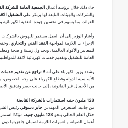
جاء ذلك خلال ترؤسه أعمال
الجمعية العامة للشركة ال
والشركات والهيئات التابعة لها يرتكز على
التشغيل الاق
العوائد، بما يسهم في تحسين جودة التغذية الكهربائية
وأشار الوزير إلى أن العمل مستمر للنهوض بالشركات وت
الإجراءات اللازمة لمواجهة
الفقد الفني والتجاري
، وخفض
للمعايير والأكواد العالمية، وبجداول زمنية واضحة ومعل
العامة للتشغيل وتقديم خدمات كهربائية لائقة للمواطنين
وشدد وزير الكهرباء على أنه
لا تراجع عن تقديم خدمات ك
الأساسية للدولة وقطاع الكهرباء على وجه الخصوص، مؤك
من الأحمال غير القانونية، إلى جانب حصر وتدقيق الأص
128 مليون جنيه استثمارات بالشركة القابضة
من جانبه، استعرض المهندس
جابر دسوقي
رئيس الشركة
خلال العام الحالي بنحو
128 مليون جنيه
، مؤكدًا استمر
أعمال الصيانة والعمرات اللازمة لضمان جاهزيتها دون الت