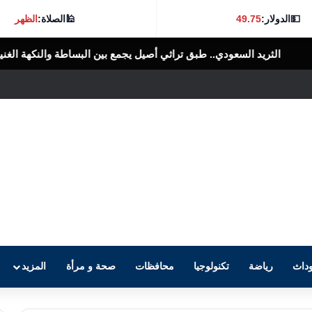
💵
الدولار:
49.75
🕌
الصلاة:
الظهر
ي أصيل يجمع بين البساطة والنكهة الغنية
بنسبة نجاح 84.04%.. محاف
الرأى العام المصرى
داث
رياضة
تكنولوجيا
محافظات
صحة و مرأة
المزيد