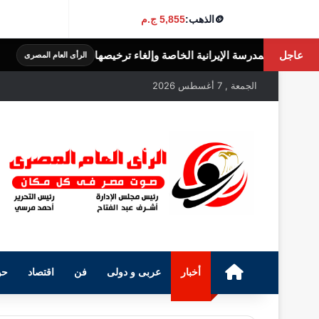
🪙
الذهب:
5,855 ج.م
عاجل
صة وإلغاء ترخيصها
الثريد السعودي.. طبق تراث
الرأى العام المصرى
الجمعة , 7 أغسطس 2026
الرئيسية
أخبار
عربى و دولى
فن
اقتصاد
حو