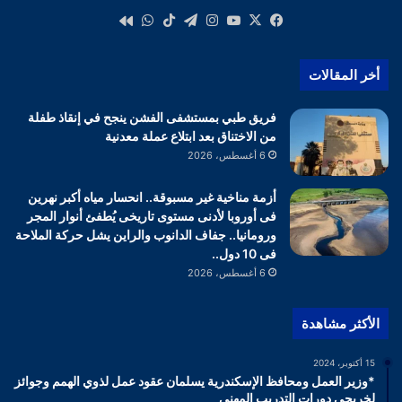
‫X
فيسبوك
‫YouTube
انستقرام
تيلقرام
‫TikTok
واتساب
كواى
أخر المقالات
فريق طبي بمستشفى الفشن ينجح في إنقاذ طفلة
من الاختناق بعد ابتلاع عملة معدنية
6 أغسطس، 2026
أزمة مناخية غير مسبوقة.. انحسار مياه أكبر نهرين
فى أوروبا لأدنى مستوى تاريخى يُطفئ أنوار المجر
ورومانيا.. جفاف الدانوب والراين يشل حركة الملاحة
فى 10 دول..
6 أغسطس، 2026
الأكثر مشاهدة
15 أكتوبر، 2024
*وزير العمل ومحافظ الإسكندرية يسلمان عقود عمل لذوي الهمم وجوائز
لخريجي دورات التدريب المهني