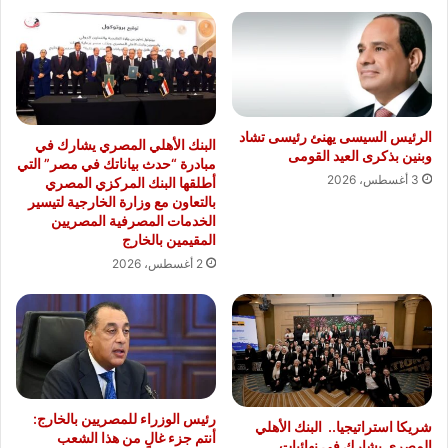
الرئيس السيسى يهنئ رئيسى تشاد
البنك الأهلي المصري يشارك في
وبنين بذكرى العيد القومى
مبادرة “حدث بياناتك في مصر” التي
3 أغسطس، 2026
أطلقها البنك المركزي المصري
بالتعاون مع وزارة الخارجية لتيسير
الخدمات المصرفية المصريين
المقيمين بالخارج
2 أغسطس، 2026
رئيس الوزراء للمصريين بالخارج:
شريكا استراتيجيا.. البنك الأهلي
أنتم جزء غالٍ من هذا الشعب
المصري يشارك في نهائيات