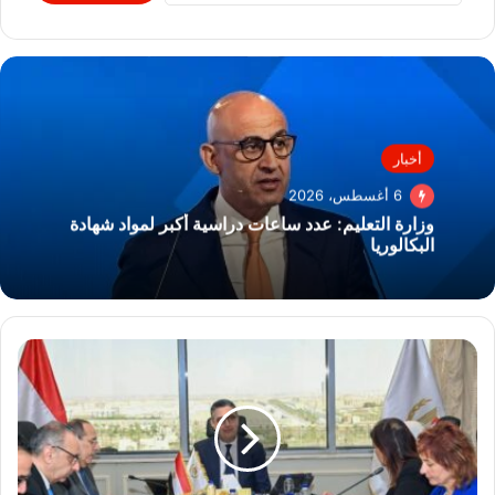
أخبار
6 أغسطس، 2026
وزارة التعليم: عدد ساعات دراسية أكبر لمواد شهادة
البكالوريا
وزير
التموين
يعقد
اجتماعًا
مع
مسؤولي
برنامج