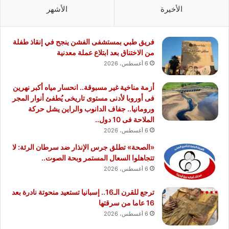
الأخيرة
الأشهر
فريق طبي بمستشفى الفشن ينجح في إنقاذ طفلة
من الاختناق بعد ابتلاع عملة معدنية
6 أغسطس، 2026
أزمة مناخية غير مسبوقة.. انحسار مياه أكبر نهرين
فى أوروبا لأدنى مستوى تاريخى يُطفئ أنوار المجر
ورومانيا.. جفاف الدانوب والراين يشل حركة
الملاحة فى 10 دول..
6 أغسطس، 2026
«الصحة» تطلق جرس الإنذار ضد سرطان الرئة: لا
تتجاهلوا السعال المستمر وبحة الصوت..
6 أغسطس، 2026
ترجع للقرن الـ16.. إسبانيا تستعيد منحوتة نادرة بعد
16 عاما من سرقتها
6 أغسطس، 2026