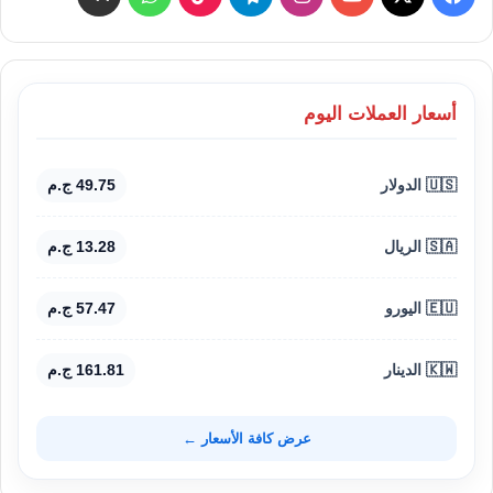
أسعار العملات اليوم
🇺🇸 الدولار
49.75 ج.م
🇸🇦 الريال
13.28 ج.م
🇪🇺 اليورو
57.47 ج.م
🇰🇼 الدينار
161.81 ج.م
عرض كافة الأسعار ←