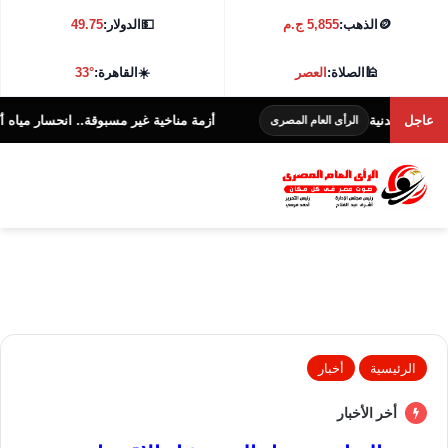
🪙
الذهب:
5,855 ج.م
💵
الدولار:
49.75
🕌
الصلاة:
العصر
☀️
القاهرة:
33°
عاجل
أزمة مناخية غير مسبوقة.. انحسار مياه أكبر نهرين فى أو
الرأى العام المصرى
الرئيسية
أخبار
أخر الأخبار