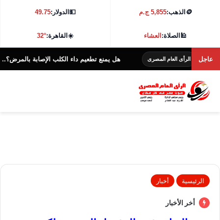
🪙
الذهب:
5,855 ج.م
💵
الدولار:
49.75
🕌
الصلاة:
العشاء
☀️
القاهرة:
32°
عاجل
هل يمنع تطعيم داء الكلب الإصابة بالمرض؟.. اعرف مدى 
الرأى العام المصرى
الرئيسية
أخبار
أخر الأخبار