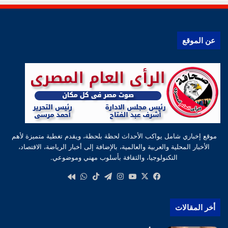
عن الموقع
موقع إخباري شامل يواكب الأحداث لحظة بلحظة، ويقدم تغطية متميزة لأهم
الأخبار المحلية والعربية والعالمية، بالإضافة إلى أخبار الرياضة، الاقتصاد،
التكنولوجيا، والثقافة بأسلوب مهني وموضوعي.
‫X
فيسبوك
‫YouTube
انستقرام
تيلقرام
‫TikTok
واتساب
كواى
أخر المقالات