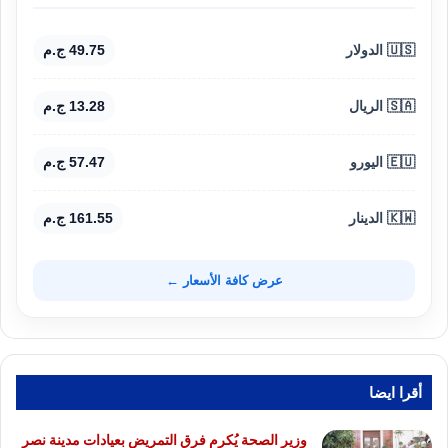
🇺🇸 الدولار
49.75 ج.م
🇸🇦 الريال
13.28 ج.م
🇪🇺 اليورو
57.47 ج.م
🇰🇼 الدينار
161.55 ج.م
عرض كافة الأسعار ←
أقرا ايضا
وزير الصحة يُكرم فرق التمريض بعيادات مدينة نصر