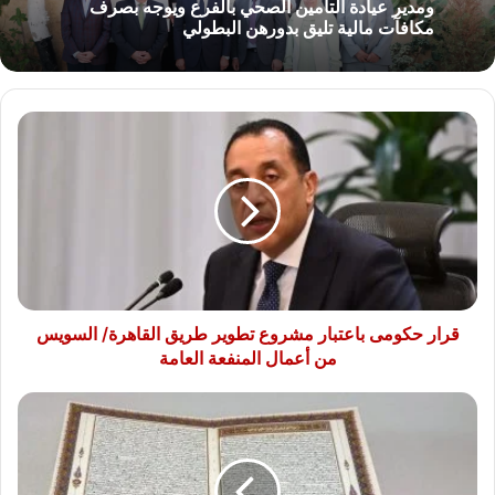
ومدير عيادة التأمين الصحي بالفرع ويوجه بصرف
مكافآت مالية تليق بدورهن البطولي
قرار
حكومى
باعتبار
مشروع
تطوير
طريق
القاهرة/
السويس
من
أعمال
قرار حكومى باعتبار مشروع تطوير طريق القاهرة/ السويس
المنفعة
من أعمال المنفعة العامة
العامة
مصحف
نادر
من
60
صفحة