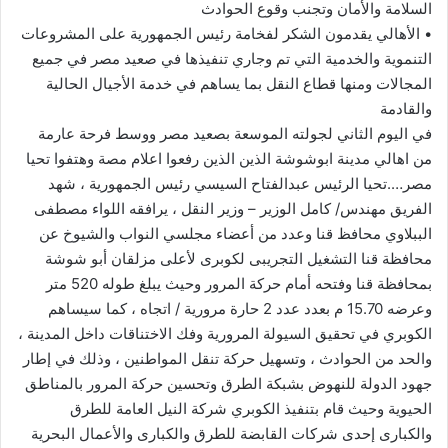
السلامة والأمان وتجنب وقوع الحوادث
• الأهالي يقدمون الشكر لفخامة رئيس الجمهورية على المشروعات
التنموية والخدمية التي تم وجاري تنفيذها في صعيد مصر في جميع
المجالات ومنها قطاع النقل بما يساهم في خدمة الأجيال الحالية
والقادمة
في اليوم الثاني لجولته الموسعة بصعيد مصر ووسط فرحة عارمة
من اهالي مدينة ابوشوشة الذين الذين رفعوا اعلام مصة وهتفوا تحيا
مصر….تحيا الرئيس عبدالفتاح السيسي رئيس الجمهورية ، شهد
الفريق مهندس/ كامل الوزير – وزير النقل ، يرافقه اللواء مصطفى
الببلاوي محافظ قنا وعدد من أعضاء مجلسي النواب والشيوخ عن
محافظة قنا التشغيل التجريبى لكوبرى لأعلى مزلقان أبو شوشة
بمحافظة قنا وفتحه أمام حركة المرور وحيث يبلغ طوله 520 متر
وعرضه 15.70 م بعدد عدد 2 حارة مرورية / اتجاه ، كما سيساهم
الكوبري في تحقيق السيولة المرورية وفك الاختناقات داخل المدينة ،
والحد من الحوادث ، وتسهيل حركة تنقل المواطنين ، وذلك في إطار
جهود الدولة للنهوض بشبكة الطرق وتحسين حركة المرور بالمناطق
الحيوية وحيث قام بتنفيذ الكوبري شركة النيل العامة للطرق
والكبارى إحدى شركات القابضة للطرق والكبارى والأعمال البحرية