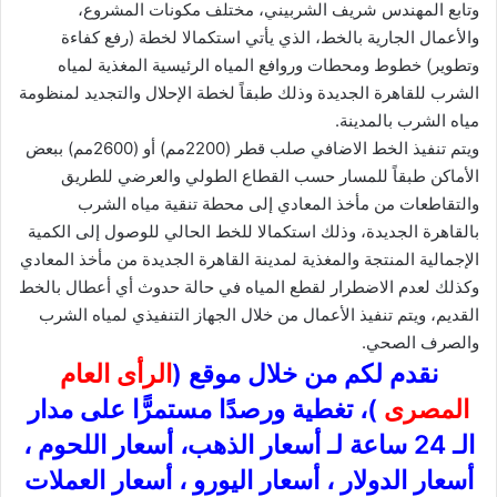
وتابع المهندس شريف الشربيني، مختلف مكونات المشروع،
والأعمال الجارية بالخط، الذي يأتي استكمالا لخطة (رفع كفاءة
وتطوير) خطوط ومحطات وروافع المياه الرئيسية المغذية لمياه
الشرب للقاهرة الجديدة وذلك طبقاً لخطة الإحلال والتجديد لمنظومة
مياه الشرب بالمدينة.
ويتم تنفيذ الخط الاضافي صلب قطر (2200مم) أو (2600مم) ببعض
الأماكن طبقاً للمسار حسب القطاع الطولي والعرضي للطريق
والتقاطعات من مأخذ المعادي إلى محطة تنقية مياه الشرب
بالقاهرة الجديدة،
وذلك استكمالا للخط الحالي للوصول إلى الكمية
الإجمالية المنتجة والمغذية لمدينة القاهرة الجديدة من مأخذ المعادي
وكذلك لعدم الاضطرار لقطع المياه في حالة حدوث أي أعطال بالخط
القديم، ويتم تنفيذ الأعمال من خلال الجهاز التنفيذي لمياه الشرب
والصرف الصحي.
نقدم لكم من خلال موقع (
الرأى العام
المصرى
)، تغطية ورصدًا مستمرًّا على مدار
الـ 24 ساعة لـ أسعار الذهب، أسعار اللحوم ،
أسعار الدولار ، أسعار اليورو ، أسعار العملات