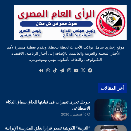
موقع إخباري شامل يواكب الأحداث لحظة بلحظة، ويقدم تغطية متميزة لأهم
الأخبار المحلية والعربية والعالمية، بالإضافة إلى أخبار الرياضة، الاقتصاد،
التكنولوجيا، والثقافة بأسلوب مهني وموضوعي.
‫X
فيسبوك
‫YouTube
انستقرام
تيلقرام
‫TikTok
واتساب
كواى
أخر المقالات
جوجل تجرى تغييرات فى قيادتها للحاق بسباق الذكاء
الاصطناعى
6 أغسطس، 2026
“التربية” الكويتية تصدر قرارا بغلق المدرسة الإيرانية