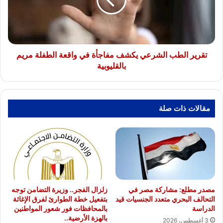
مفاجأة
في
واقعة
الطفلة
مريم
بالقليوبية
تقرير الطب الشرعي يكشف مفاجأة في واقعة الطفلة مريم
بالقليوبية
مقالات ذات صلة
مصدر مطلع: مشاركة مصر في
زلزال الفجر.. وزيرة التضامن توجه
التحالف البحري متعدد الجنسيات قيد
بتفعيل خطة الطوارئ لفرق الإغاثة
الدراسة
بالمحافظات فور شعور المواطنين
بالهزة الأرضية..
3 أغسطس، 2026