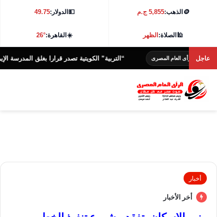
🪙
الذهب:
5,855 ج.م
💵
الدولار:
49.75
🕌
الصلاة:
الظهر
☀️
القاهرة:
26°
عاجل
“التربية” الكويتية تصدر قرارا بغلق المدرسة الإيرانية الخا
رأى العام المصرى
أخبار
أخر الأخبار