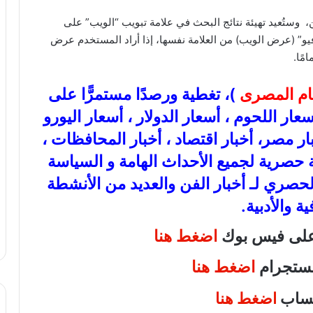
وستُعيد تهيئة نتائج البحث في علامة تبويب “الويب” على
و” (عرض الويب) من العلامة نفسها، إذا أراد المستخدم عرض
مًا.
عام المصرى
)، تغطية ورصدًا مستمرًّا على
ذهب، أسعار اللحوم ، أسعار الدولار ، أسعار اليورو
بار مصر، أخبار اقتصاد ، أخبار المحافظات ،
عة حصرية لجميع الأحداث الهامة و السياسة
الحصري لـ أخبار الفن والعديد من الأنشطة
ية والأدبية.
 على فيس بوك
اضغط هنا
انستجرام
اضغط هنا
اتساب
اضغط هنا