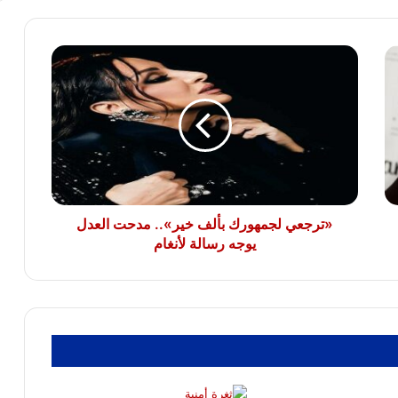
إيه آى بـ250 مليار دولار
«ترجعي
الصين تكثف جهودها لمكافحة الجرائم
لجمهورك
المرتكبة باستخدام الذكاء الاصطناعى
بألف
خير»..
مدحت
العدل
4 رواد و3 مركبات فضائية.. “أرتيمس 3”
يوجه
ستكون المهمة الأكثر تعقيداً في تاريخ ناسا
رسالة
لأنغام
«ترجعي لجمهورك بألف خير».. مدحت العدل
يوجه رسالة لأنغام