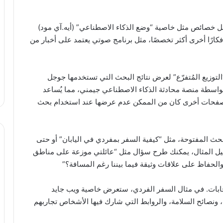
مل خصائص مثل خاصية “وضع الذكاء الاصطناعي” (أيه.آي مود)
فكارًا أخرى أكثر تخصصًا، مثل برنامج صوتي يعتمد على أخبار من
“التوزيع المُتفرّع” لعرض نتائج البحث التي تستخدمها جوجل
بواسطة منصة محادثة الذكاء الاصطناعي جيمني، مما يُساعد
فحات أخرى كان من الممكن عدم عرضها عند استخدام بحث
حث المفتوحة، مثل “كيفية السفر بمفردي في اليابان” أو حتى
سبيل المثال، يمكنك طرح سؤال مثل “عائلتي موزعة على مناطق
الحفاظ على علاقات وثيقة فيما بيننا رغم المسافة؟”
جابات. في مثال السفر الفردي، ستعرض خاصية ويب جايد
ونصائح السلامة، والروابط التي شارك فيها الأشخاص تجاربهم