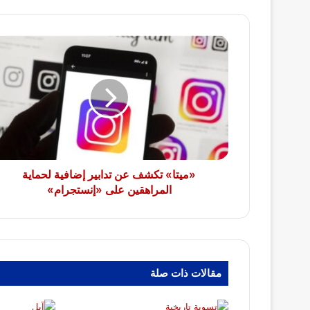
«ميتا»
تكشف
عن
تدابير
إضافية
لحماية
المراهقين
على
«إنستجرام»
«ميتا» تكشف عن تدابير إضافية لحماية
المراهقين على «إنستجرام»
مقالات ذات صلة