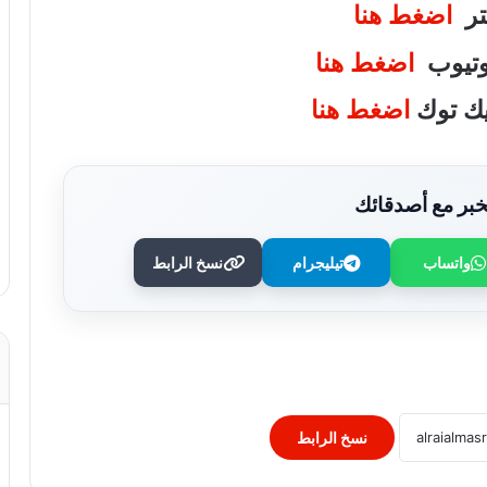
يتر
اضغط هنا
يوتيوب
اضغط هنا
تيك توك
اضغط هنا
بر مع أصدقائك
واتساب
تيليجرام
نسخ الرابط
جوجل تجرى تغييرات فى قيادتها للحاق
بسباق الذكاء الاصطناعى
صاروخ سبيس إكس تحطم على سطح
القمر.. ناسا تحاول الوصول إلى موقع
الاصطدام
نسخ الرابط
شركة أمريكية تبتكر روبوتا برأس ماعز