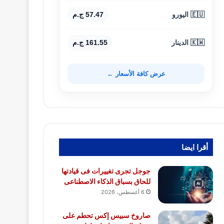
🇪🇺 اليورو
57.47 ج.م
🇰🇼 الدينار
161.55 ج.م
عرض كافة الأسعار ←
أقرا ايضا
جوجل تجرى تغييرات فى قيادتها
للحاق بسباق الذكاء الاصطناعى
6 أغسطس، 2026
صاروخ سبيس إكس تحطم على