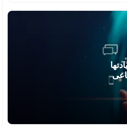
مزود بمنشار كهربائى لتنفيذ المهام الخطرة
زوكس تحصل على أول موافقة اتحادية
لتشغيل سيارات أجرة روبوتية مدفوعة
كسوف الشمس الكلى 2026.. ظاهرة
فلكية نادرة تحجب 90% من قرصها فى هذا
الموعد
دتها
اعى
دراسة تكشف 5 ثغرات أمنية خطيرة تهدد
أنظمة الذكاء الاصطناعى
ميتا وتيك توك وجوجل متهمون بالتسبب فى
وفاة 4 أطفال
وول ستريت جورنال: إنفيديا تبحث دعم أوبن