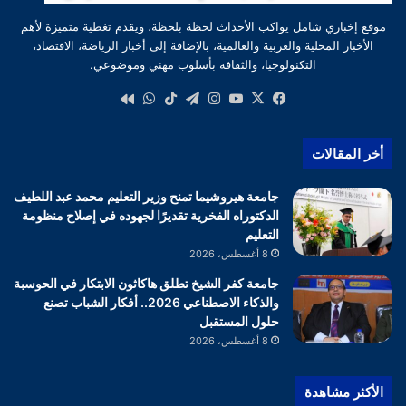
موقع إخباري شامل يواكب الأحداث لحظة بلحظة، ويقدم تغطية متميزة لأهم
الأخبار المحلية والعربية والعالمية، بالإضافة إلى أخبار الرياضة، الاقتصاد،
التكنولوجيا، والثقافة بأسلوب مهني وموضوعي.
‫X
فيسبوك
‫YouTube
انستقرام
تيلقرام
‫TikTok
واتساب
كواى
أخر المقالات
جامعة هيروشيما تمنح وزير التعليم محمد عبد اللطيف
الدكتوراه الفخرية تقديرًا لجهوده في إصلاح منظومة
التعليم
8 أغسطس، 2026
جامعة كفر الشيخ تطلق هاكاثون الابتكار في الحوسبة
والذكاء الاصطناعي 2026.. أفكار الشباب تصنع
حلول المستقبل
8 أغسطس، 2026
الأكثر مشاهدة