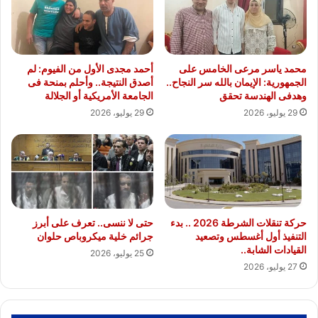
محمد ياسر مرعى الخامس على
أحمد مجدى الأول من الفيوم: لم
الجمهورية: الإيمان بالله سر النجاح..
أصدق النتيجة.. وأحلم بمنحة فى
وهدفى الهندسة تحقق
الجامعة الأمريكية أو الجلالة
29 يوليو، 2026
29 يوليو، 2026
حركة تنقلات الشرطة 2026 .. بدء
حتى لا ننسى.. تعرف على أبرز
التنفيذ أول أغسطس وتصعيد
جرائم خلية ميكروباص حلوان
القيادات الشابة..
25 يوليو، 2026
27 يوليو، 2026