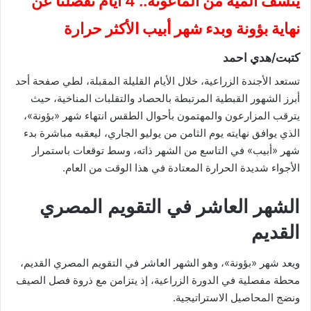
ينشف المية من الماعونة.. 4 أيام تفصلنا عن
نهاية بؤونة وبدء شهر أبيب الأكثر حرارة
كتبت/هدي احمد
تستعد الأجندة الزراعية، خلال الأيام القليلة المقبلة، لطي صفحة أحد
أبرز الشهور القبطية المرتبطة بالحصاد والتقلبات المناخية، حيث
يترقب المزارعون والمهتمون بأحوال الطقس انتهاء شهر «بؤونة»،
الذي يوافق نهايته يوم الثامن من يوليو الجاري، ليعقبه مباشرة بدء
شهر «أبيب» في التاسع من الشهر ذاته، وسط توقعات باستمرار
الأجواء شديدة الحرارة المعتادة في هذا الوقت من العام.
الشهر العاشر في التقويم المصري
القديم
ويعد شهر «بؤونة»، وهو الشهر العاشر في التقويم المصري القديم،
محطة مفصلية في الدورة الزراعية، إذ يتزامن مع ذروة فصل الصيف
ونضج المحاصيل الاستراتيجية.