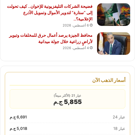
فضيحة الشركات التليفزيونية للإخوان.. كيف تحولت
إلى “ستارة” لتدوير الأموال وتمويل الأذرع
الإعلامية؟..
6 أغسطس، 2026
محافظ الجيزة يرصد أعمال حرق للمخلفات وتبوير
لأراضٍ زراعية خلال جولة ميدانية
4 أغسطس، 2026
أسعار الذهب الآن
عيار 21 (الأكثر مبيعاً)
5,855 ج.م
عيار 24
6,691 ج.م
عيار 18
5,018 ج.م