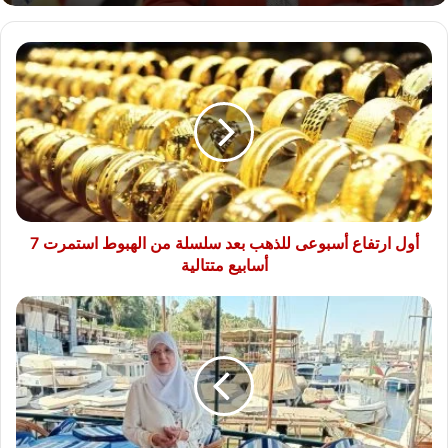
أول
ارتفاع
أسبوعى
للذهب
بعد
سلسلة
من
الهبوط
استمرت
7
أول ارتفاع أسبوعى للذهب بعد سلسلة من الهبوط استمرت 7
أسابيع
أسابيع متتالية
متتالية
شمس
البارودى
بإطلالة
أنيقة
وهادئة
تخطف
الأنظار