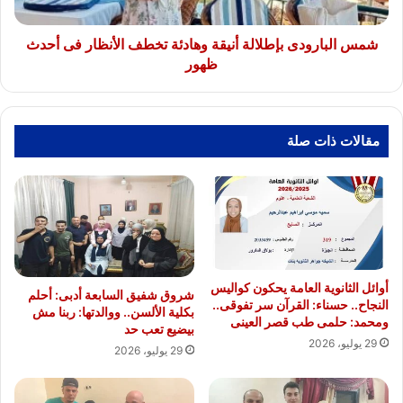
فى
أحدث
ظهور
شمس البارودى بإطلالة أنيقة وهادئة تخطف الأنظار فى أحدث
ظهور
مقالات ذات صلة
أوائل الثانوية العامة يحكون كواليس
شروق شفيق السابعة أدبى: أحلم
النجاح.. حسناء: القرآن سر تفوقى..
بكلية الألسن.. ووالدتها: ربنا مش
ومحمد: حلمى طب قصر العينى
بيضيع تعب حد
29 يوليو، 2026
29 يوليو، 2026