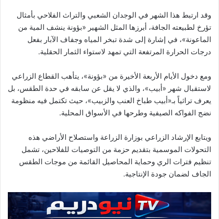
وقد ارتبط هذا الشهر في الوجدان الشعبي والتراث الفلاحي بأمثال
تؤرخ لطبيعته الجافة، أبرزها المثل الشهير «بؤونة ينشف المية من
الماعونة»، في إشارة إلى شدة تبخر المياه وجفاف الآبار بفعل
درجات الحرارة المرتفعة التي تمهد لاستواء الثمار الحقلية.
ومع دخول الأيام الأربعة الأخيرة من «بؤونة»، يتأهب القطاع الزراعي
لاستقبال شهر «أبيب»، والذي لا يقل عن سابقه في حدة الطقس، بل
يعرف تراثياً بـ«أبيب طباخ العنب والزبيب»، حيث تكتمل فيه منظومة
نضج الفواكه الصيفية وطرحها في الأسواق المحلية.
ويتابع الإرشاد الزراعي بوزارة الزراعة واستصلاح الأراضي هذه
التحولات الموسمية بتقديم حزمة من التوصيات للفلاحين، تشمل
تنظيم فترات الري وحماية المحاصيل القائمة من موجات الطقس
الجاف لضمان جودة الإنتاجية.