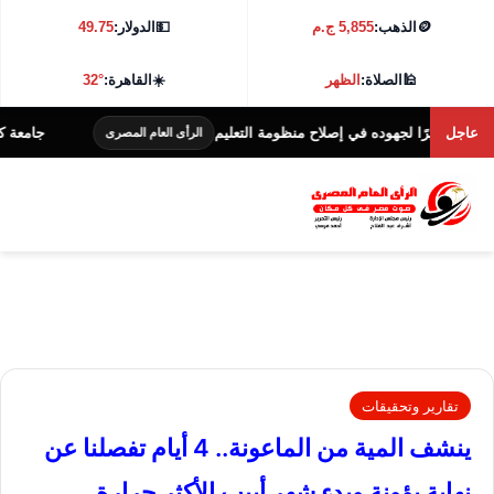
🪙
الذهب:
5,855 ج.م
💵
الدولار:
49.75
🕌
الصلاة:
الظهر
☀️
القاهرة:
32°
عاجل
ًا لجهوده في إصلاح منظومة التعليم
جامعة كفر الشيخ تطلق هاكاثون
الرأى العام المصرى
تقارير وتحقيقات
ينشف المية من الماعونة.. 4 أيام تفصلنا عن
نهاية بؤونة وبدء شهر أبيب الأكثر حرارة