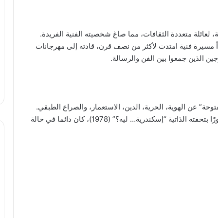
ير 1926 بمدينة الإسكندرية، لعائلة متعددة الثقافات، مما صاغ شخصيته الفنية الفريدة.
أ مسيرة فنية امتدت لأكثر من نصف قرن، قادته إلى مهرجانات
ن الذين جمعوا بين الفن والرسالة.
حة” عن الهوية، الحرية، الدين، الاستعمار، والصراع الطبقي.
من “باب الحديد” (1958)، إلى “العصفور” (1972)، ومرورًا بتحفته الذاتية “إسكندرية… ليه؟” (1978)، كان دائما في حالة