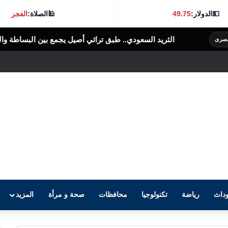
💵
الدولار:
49.75
🕌
الصلاة:
الفجر
السعودي.. طبق تراثي أصيل يجمع بين البساطة والنكهة الغنية
الرأى العام ال
داث
رياضة
تكنولوجيا
محافظات
صحة و مرأة
المزيد