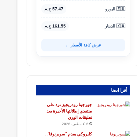
🇪🇺 اليورو
57.47 ج.م
🇰🇼 الدينار
161.55 ج.م
عرض كافة الأسعار ←
أقرا ايضا
جورجينا رودريجيز ترد على
منتقدي إطلالتها الأخيرة بعد
تعليقات الوزن
6 أغسطس، 2026
كايروكي يقدم “سوبرنوفا”..