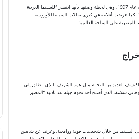
نال يوسف شاهين جائزة “إنجاز العمر” من مهرجان كان عام 1997، وهي لحظة وصفها بأنها انتصار “للسينما العربية
. كما عرضت أفلامه في كبرى صالات السينما الأوروبية،
 المصرية على الساحة العالمية.
خراج
تشف العديد من النجوم مثل عمر الشريف، الذي انطلق إلى
مية بعد مشاركته في “صراع في الوادي” (1954)، وهاني سلامة، الذي أصبح أحد نجوم جيله بعد ثلاثية “المصير”
ي السينما من خلال شخصيات قوية وواقعية. وعرف عن شاهين
 والجنس، مما جعله عرضة للانتقاد وحتى الرقابة، لكنه ظل