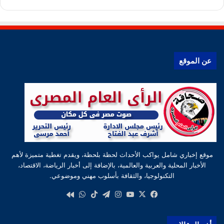
عن الموقع
موقع إخباري شامل يواكب الأحداث لحظة بلحظة، ويقدم تغطية متميزة لأهم
الأخبار المحلية والعربية والعالمية، بالإضافة إلى أخبار الرياضة، الاقتصاد،
التكنولوجيا، والثقافة بأسلوب مهني وموضوعي.
‫X
فيسبوك
‫YouTube
انستقرام
تيلقرام
‫TikTok
واتساب
كواى