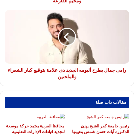
ومخيم الفارعة
رامى
جمال
يطرح
ألبومه
الجديد
دى
علامة
بتوقيع
كبار
الشعراء
رامى جمال يطرح ألبومه الجديد دى علامة بتوقيع كبار الشعراء
والملحنين
والملحنين
مقالات ذات صلة
رئيس جامعة كفر الشيخ يهنئ
محافظ الغربية يعتمد حركة موسعة
الدكتورة آيات حسن شمس بتعيينها
لتجديد قيادات الإدارات التعليمية