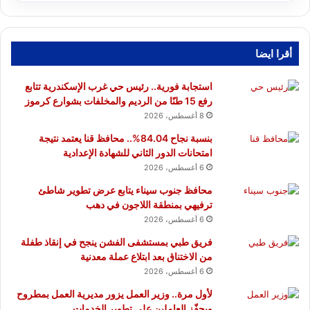
أقرا ايضا
استجابة فورية.. رئيس حي غرب الإسكندرية تتابع
رفع 15 طنًا من الرديم والمخلفات بشوارع كرموز
8 أغسطس، 2026
بنسبة نجاح 84.04%.. محافظ قنا يعتمد نتيجة
امتحانات الدور الثاني للشهادة الإعدادية
6 أغسطس، 2026
محافظ جنوب سيناء يتابع عرض تطوير شاطئ
ترفيهي بمنطقة اللاجون في دهب
6 أغسطس، 2026
فريق طبي بمستشفى الفشن ينجح في إنقاذ طفلة
من الاختناق بعد ابتلاع عملة معدنية
6 أغسطس، 2026
لأول مرة.. وزير العمل يزور مديرية العمل بمطروح
ويحفّز العاملين على تطوير الخدمات