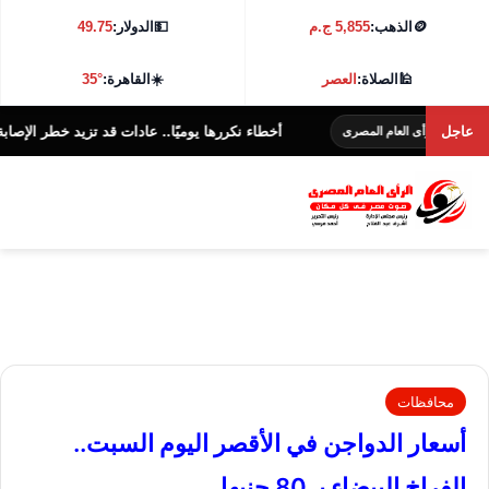
🪙
الذهب:
5,855 ج.م
💵
الدولار:
49.75
🕌
الصلاة:
العصر
☀️
القاهرة:
35°
عاجل
أخطاء نكررها يوميًا.. عادات قد تزيد خطر الإصابة بالأمرا
لرأى العام المصرى
محافظات
أسعار الدواجن في الأقصر اليوم السبت..
الفراخ البيضاء بـ 80 جنيها