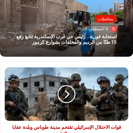
محافظات
8 أغسطس، 2026
استجابة فورية.. رئيس حي غرب الإسكندرية تتابع رفع
15 طنًا من الرديم والمخلفات بشوارع كرموز
قوات
الاحتلال
الإسرائيلي
تقتحم
مدينة
طوباس
وبلدة
عقابا
ومخيم
الفارعة
قوات الاحتلال الإسرائيلي تقتحم مدينة طوباس وبلدة عقابا