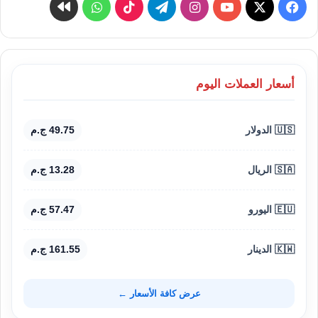
‫X
فيسبوك
‫YouTube
انستقرام
تيلقرام
‫TikTok
واتساب
كواى
أسعار العملات اليوم
🇺🇸 الدولار
49.75 ج.م
🇸🇦 الريال
13.28 ج.م
🇪🇺 اليورو
57.47 ج.م
🇰🇼 الدينار
161.55 ج.م
عرض كافة الأسعار ←