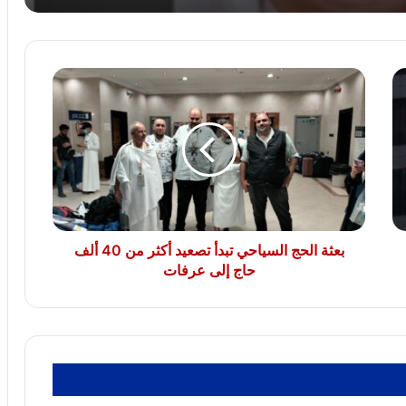
بين الحرب والسلام.. هل تنجح الجهود
الأممية فى إنهاء أزمة السودان؟
بعثة
الأردن يؤيد بيان مصر وقطر وتركيا بإدانة
الحج
الانتهاكات الإسرائيلية فى غزة
السياحي
تبدأ
تصعيد
أكثر
مصادر أمنية بحرية: إصابة سفينة بضائع
من
بمقذوف قرب مضيق هرمز
40
ألف
حاج
بعثة الحج السياحي تبدأ تصعيد أكثر من 40 ألف
إلى
حاج إلى عرفات
عرفات