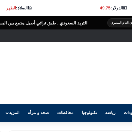
💵
الدولار:
49.75
🕌
الصلاة:
الظهر
ريد السعودي.. طبق تراثي أصيل يجمع بين البساطة والنكهة الغنية
الرأى العا
داث
رياضة
تكنولوجيا
محافظات
صحة و مرأة
المزيد