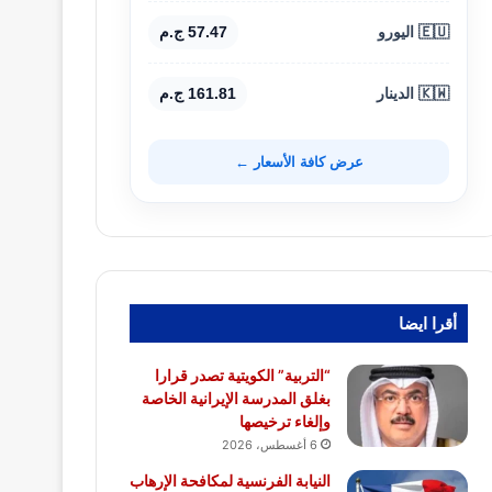
🇪🇺 اليورو
57.47 ج.م
🇰🇼 الدينار
161.81 ج.م
عرض كافة الأسعار ←
أقرا ايضا
“التربية” الكويتية تصدر قرارا
بغلق المدرسة الإيرانية الخاصة
وإلغاء ترخيصها
6 أغسطس، 2026
النيابة الفرنسية لمكافحة الإرهاب