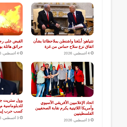
نتنياهو: أبلغنا واشنطن بملاحظاتنا بشأن
القبض على رجل
اتفاق نزع سلاح حماس من غزة
حرائق هائلة بو
4 أغسطس، 2026
4 أغسطس، 2026
وول ستريت جور
اتحاد الإعلاميين الأفريقي الآسيوي
للدبلوماسية م
وأمريكا اللاتينية يكرم نقابة الصحفيين
كسب حرب إير
الفلسطينيين
3 أغسطس، 2026
3 أغسطس، 2026