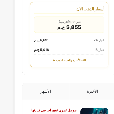
أسعار الذهب الآن
عيار 21 (الأكثر مبيعاً)
5,855 ج.م
عيار 24
6,691 ج.م
عيار 18
5,018 ج.م
كافة الأعيرة والجنيه الذهب ←
الأخيرة
الأشهر
جوجل تجرى تغييرات فى قيادتها