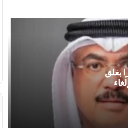
الصحف العالمية: صدام ترامب وهيجسيث
بسبب الذخائر.. وقلق بالكونجرس من
شراكة أقوى مع إسرائيل..
لبنان: إصابة 8 أشحاص فى غارة إسرائيلية
على بلدة برج الشمالي
لغز اختفاء مجتبى خامنئي يحير الولايات
المتحدة.. خبير: إما مات أو أصبح عاجزا
ا بغلق
لغاء
جنة همام.. طفولة ينهكها المرض وأم تنتظر
بصيص أمل للعلاج خارج غزة
لمواجهة تهديدات ترامب.. تجنيد إلزامى ممتد
فى الدنمارك ونشر 100 جندي لأول مرة