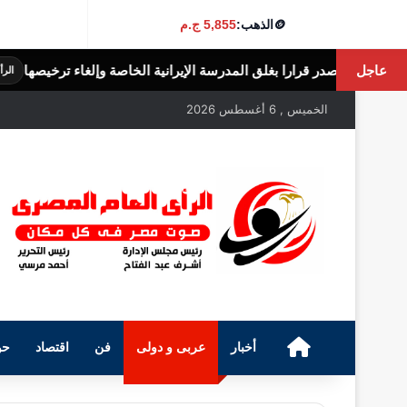
🪙
الذهب:
5,855 ج.م
عاجل
 المدرسة الإيرانية الخاصة وإلغاء ترخيصها
الث
الرأى العام المصرى
الخميس , 6 أغسطس 2026
الرئيسية
أخبار
عربى و دولى
فن
اقتصاد
حو