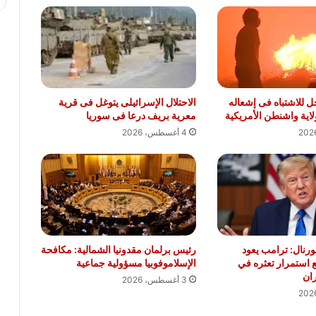
 للاشتباه فى إشعاله
الاحتلال الإسرائيلى يتوغل فى قرية
لاية واشنطن الأمريكية
معرية بريف درعا فى سوريا
4 أغسطس، 2026
نال: ترامب يعود
رئيس برلمان مقدونيا الشمالية: مكافحة
ع استمرار تعثره في
الإسلاموفوبيا مسؤولية جماعية
ان
3 أغسطس، 2026