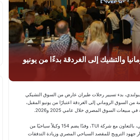
ت بالسوق البولندي، بدء تسيير رحلات طيران عارض من السوق التشيكي
ن السوق الروماني إلى الغردقة اعتبارًا من يونيو المقبل،
بيعات السوق المصري خلال عامي 2025 و2026.
جاء ذلك خلال استضافة الهيئة العامة للتنشيط السياحي، بالتعاون مع شركة TUI، وفدًا يضم 154 وكيلاً سياحيًا من
طار جهود الترويج للمقصد السياحي المصري وزيادة التدفقات