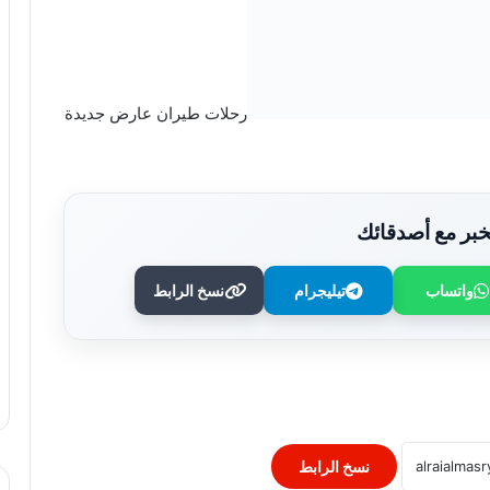
رحلات طيران عارض جديدة
بر مع أصدقائك
واتساب
تيليجرام
نسخ الرابط
“التربية” الكويتية تصدر قرارا بغلق المدرسة
الإيرانية الخاصة وإلغاء ترخيصها
النيابة الفرنسية لمكافحة الإرهاب تفتح
تحقيقا فى تهديدات جماعة انفصالية
بكورسيكا
نسخ الرابط