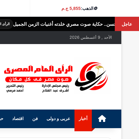
🪙
الذهب:
5,855 ج.م
عاجل
صوت مصري خلدته أغنيات الزمن الجميل
ساق
الرأى العام المصرى
الأحد , 9 أغسطس 2026
الرئيسية
أخبار
عربى و دولى
فن
اقتصاد
حو