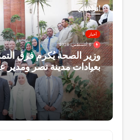
أقرأ التالي
أخبار
6 أغسطس، 2026
وزير الصحة يُكرم فرق الت
بعيادات مدينة نصر ومدير عي
التأمين الصحي بالفرع ويوج
بصرف مكافآت مالية تليق 
البطولي