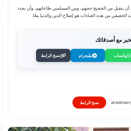
ى أن يتقبل من الحجيج حجهم، ومن المسلمين طاعاتهم، وأن يجدد
 الحقيقي من هذه العبادات هو إصلاح الدين والدنيا معًا.
بر مع أصدقائك
واتساب
تيليجرام
نسخ الرابط
وزير الصحة يُكرم فرق التمريض بعيادات
مدينة نصر ومدير عيادة التأمين الصحي
بالفرع ويوجه بصرف مكافآت مالية تليق
بدورهن البطولي
بنك QNB مصر يعزز جاهزية المشروعات
الصغيرة والمتوسطة للنمو والتوسع من خلال
برنامج أبطال المشروعات الصغيرة
نسخ الرابط
والمتوسطة
برعاية رئيس جامعة الأزهر.. كلية طب
الأسنان (بنات) تنظم أول يوم علمي لجراحة
الفم والوجه والفكين