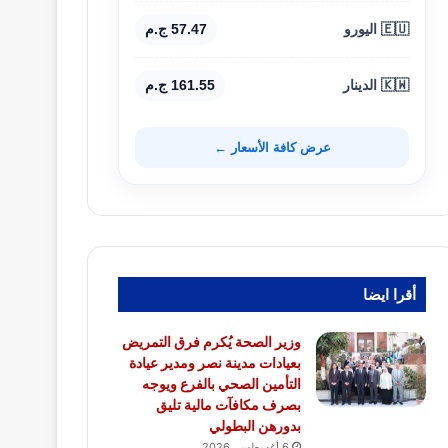
🇪🇺 اليورو
57.47 ج.م
🇰🇼 الدينار
161.55 ج.م
عرض كافة الأسعار ←
أقرا ايضا
وزير الصحة يُكرم فرق التمريض
بعيادات مدينة نصر ومدير عيادة
التأمين الصحي بالفرع ويوجه
بصرف مكافآت مالية تليق
بدورهن البطولي
6 أغسطس، 2026