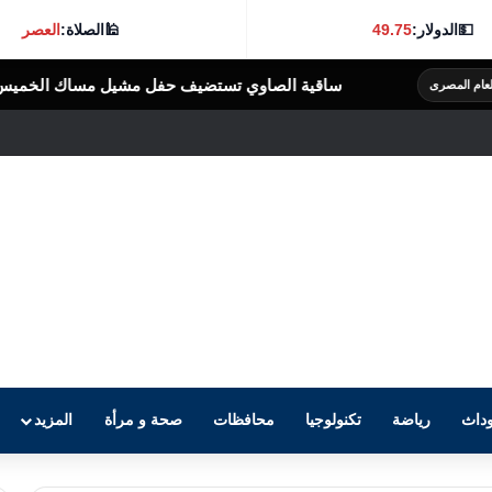
💵
الدولار:
49.75
🕌
الصلاة:
العصر
ية الصاوي تستضيف حفل مشيل مساك الخميس المقبل
الرأى العام المصرى
داث
رياضة
تكنولوجيا
محافظات
صحة و مرأة
المزيد