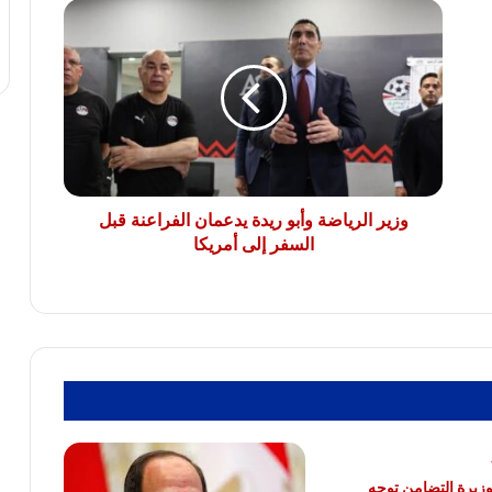
وزير
الريف المصرى: 4500 طلب من المصريين
الرياضة
بالخارج للتعاقد على أراضى مزرعتك فى
وأبو
مصر
ريدة
يدعمان
الفراعنة
النائب سامي سوس عضو مجلس النواب عن
قبل
سوهاج المراغة حزب مستقبل وطن يتقدم
السفر
بخالص التهاني والشكر لفخامة الرئيس عبد
الفتاح السيسي رئيس الجمهورية
إلى
أمريكا
وزير الرياضة وأبو ريدة يدعمان الفراعنة قبل
السفر إلى أمريكا
وزيرة التضامن توجه