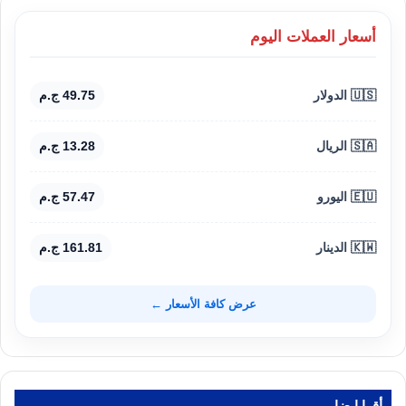
أسعار العملات اليوم
🇺🇸 الدولار
49.75 ج.م
🇸🇦 الريال
13.28 ج.م
🇪🇺 اليورو
57.47 ج.م
🇰🇼 الدينار
161.81 ج.م
عرض كافة الأسعار ←
أقرا ايضا