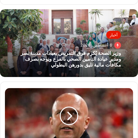
أخبار
6 أغسطس، 2026
وزير الصحة يُكرم فرق التمريض بعيادات مدينة نصر
ومدير عيادة التأمين الصحي بالفرع ويوجه بصرف
مكافآت مالية تليق بدورهن البطولي
رسميًا..
ليفربول
يعلن
رحيل
آرني
سلوت