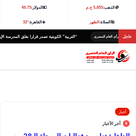
🪙
الذهب:
5,855 ج.م
💵
الدولار:
49.75
🕌
الصلاة:
الظهر
☀️
القاهرة:
32°
عاجل
“التربية” الكويتية تصدر قرارا بغلق المدرسة الإيرانية الخا
لرأى العام المصرى
أخبار
أخر الأخبار