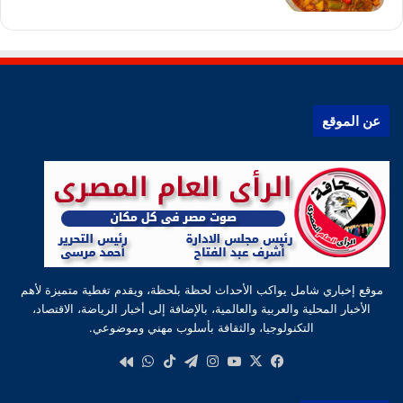
عن الموقع
موقع إخباري شامل يواكب الأحداث لحظة بلحظة، ويقدم تغطية متميزة لأهم
الأخبار المحلية والعربية والعالمية، بالإضافة إلى أخبار الرياضة، الاقتصاد،
التكنولوجيا، والثقافة بأسلوب مهني وموضوعي.
‫X
فيسبوك
‫YouTube
انستقرام
تيلقرام
‫TikTok
واتساب
كواى