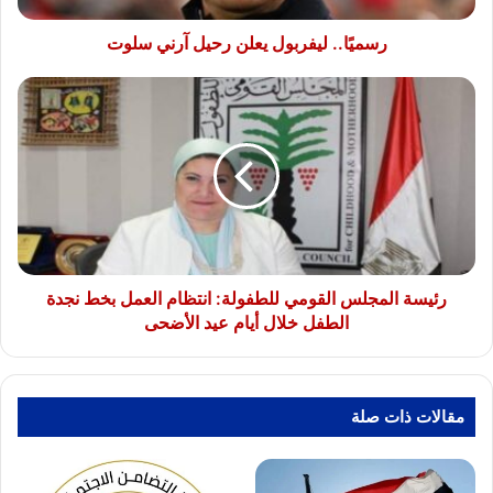
رسميًا.. ليفربول يعلن رحيل آرني سلوت
رئيسة
المجلس
القومي
للطفولة:
انتظام
العمل
بخط
نجدة
الطفل
خلال
رئيسة المجلس القومي للطفولة: انتظام العمل بخط نجدة
أيام
الطفل خلال أيام عيد الأضحى
عيد
الأضحى
مقالات ذات صلة