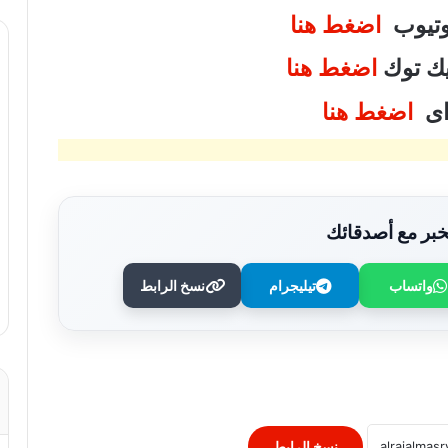
يوتيوب
اضغط هنا
تيك توك
اضغط هنا
واى
اضغط هنا
بر مع أصدقائك
واتساب
تيليجرام
نسخ الرابط
“التربية” الكويتية تصدر قرارا بغلق المدرسة
الإيرانية الخاصة وإلغاء ترخيصها
النيابة الفرنسية لمكافحة الإرهاب تفتح
تحقيقا فى تهديدات جماعة انفصالية
بكورسيكا
نسخ الرابط