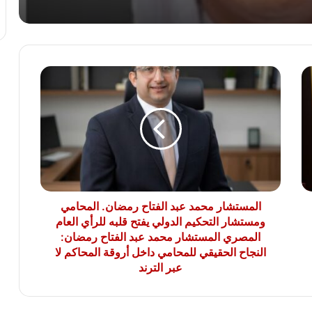
رئيس الوزراء يوافق على إنشاء منطقة
استثمارية داخل مشروع “البروج” بامتداد
مدينة الشروق
المستشار
محمد
لغز اختفاء مجتبى خامنئي يحير الولايات
المتحدة.. خبير: إما مات أو أصبح عاجزا
عبد
الفتاح
رمضان.
المحامي
جنة همام.. طفولة ينهكها المرض وأم تنتظر
ومستشار
بصيص أمل للعلاج خارج غزة
التحكيم
الدولي
يفتح
المستشار محمد عبد الفتاح رمضان. المحامي
قلبه
ومستشار التحكيم الدولي يفتح قلبه للرأي العام
للرأي
المصري المستشار محمد عبد الفتاح رمضان:
العام
النجاح الحقيقي للمحامي داخل أروقة المحاكم لا
المصري
عبر الترند
المستشار
محمد
عبد