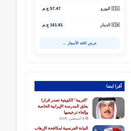
🇪🇺 اليورو
57.47 ج.م
🇰🇼 الدينار
161.81 ج.م
عرض كافة الأسعار ←
أقرا ايضا
“التربية” الكويتية تصدر قرارا
بغلق المدرسة الإيرانية الخاصة
وإلغاء ترخيصها
6 أغسطس، 2026
النيابة الفرنسية لمكافحة الإرهاب