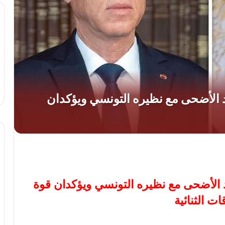
د الأضحى مع نظيره التونسي ويؤكدان قوة
قات الثنائية