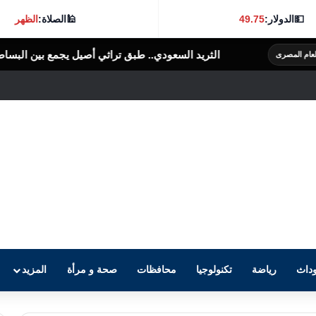
💵
الدولار:
49.75
🕌
الصلاة:
الظهر
د السعودي.. طبق تراثي أصيل يجمع بين البساطة والنكهة الغنية
الرأى العام 
داث
رياضة
تكنولوجيا
محافظات
صحة و مرأة
المزيد