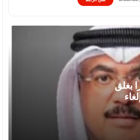
الصحف العالمية: صدام ترامب وهيجسيث
بسبب الذخائر.. وقلق بالكونجرس من
شراكة أقوى مع إسرائيل..
وزير الصحة يُكرم فرق التمريض بعيادات
مدينة نصر ومدير عيادة التأمين الصحي
بالفرع ويوجه بصرف مكافآت مالية تليق
بدورهن البطولي
لبنان: إصابة 8 أشحاص فى غارة إسرائيلية
على بلدة برج الشمالي
ا بغلق
لغاء
بنك QNB مصر يعزز جاهزية المشروعات
الصغيرة والمتوسطة للنمو والتوسع من خلال
برنامج أبطال المشروعات الصغيرة
والمتوسطة
برعاية رئيس جامعة الأزهر.. كلية طب
الأسنان (بنات) تنظم أول يوم علمي لجراحة
الفم والوجه والفكين