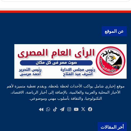
عن الموقع
موقع إخباري شامل يواكب الأحداث لحظة بلحظة، ويقدم تغطية متميزة لأهم
الأخبار المحلية والعربية والعالمية، بالإضافة إلى أخبار الرياضة، الاقتصاد،
التكنولوجيا، والثقافة بأسلوب مهني وموضوعي.
‫X
فيسبوك
‫YouTube
انستقرام
تيلقرام
‫TikTok
واتساب
كواى
أخر المقالات