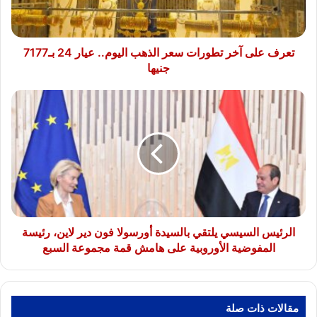
اليوم..
عيار
24
بـ7177
تعرف على آخر تطورات سعر الذهب اليوم.. عيار 24 بـ7177
جنيها
جنيها
الرئيس
السيسي
يلتقي
بالسيدة
أورسولا
فون
دير
لاين،
رئيسة
المفوضية
الرئيس السيسي يلتقي بالسيدة أورسولا فون دير لاين، رئيسة
الأوروبية
المفوضية الأوروبية على هامش قمة مجموعة السبع
على
هامش
قمة
مجموعة
مقالات ذات صلة