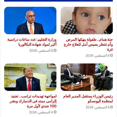
السبع
جنة همام.. طفولة ينهكها المرض
وزارة التعليم: عدد ساعات دراسية
وأم تنتظر بصيص أمل للعلاج خارج
أكبر لمواد شهادة البكالوريا
غزة
6 أغسطس، 2026
6 أغسطس، 2026
رئيس الوزراء يستقبل المدير العام
لمواجهة تهديدات ترامب.. تجنيد
لمنظمة اليونسكو
إلزامى ممتد فى الدنمارك ونشر
100 جندي لأول مرة
6 أغسطس، 2026
4 أغسطس، 2026