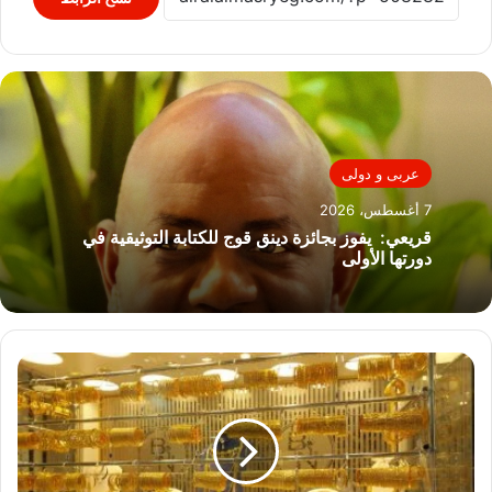
عربى و دولى
7 أغسطس، 2026
قريعي: يفوز بجائزة دينق قوج للكتابة التوثيقية في
دورتها الأولى
تعرف
على
آخر
تطورات
سعر
الذهب