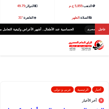
🪙
الذهب:
5,855 ج.م
💵
الدولار:
49.75
🕌
الصلاة:
الظهر
☀️
القاهرة:
31°
عاجل
الحساسية عند الأطفال.. أشهر الأعراض وكيفية التعامل معها؟
المصرى
الرأى
أخبار
الرئيسية
عربى و دولى
أخر الأخبار