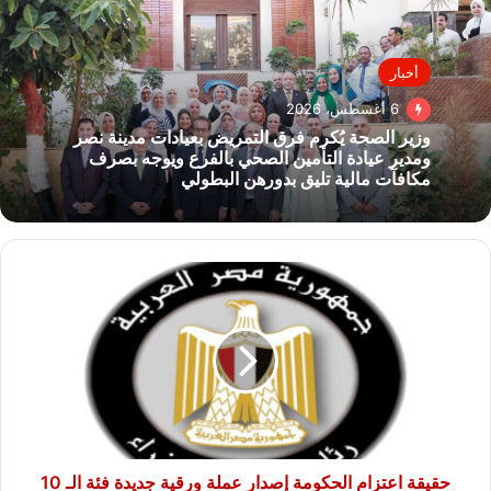
أخبار
6 أغسطس، 2026
وزير الصحة يُكرم فرق التمريض بعيادات مدينة نصر
ومدير عيادة التأمين الصحي بالفرع ويوجه بصرف
مكافآت مالية تليق بدورهن البطولي
حقيقة
اعتزام
الحكومة
إصدار
عملة
ورقية
جديدة
فئة
الـ
10
حقيقة اعتزام الحكومة إصدار عملة ورقية جديدة فئة الـ 10