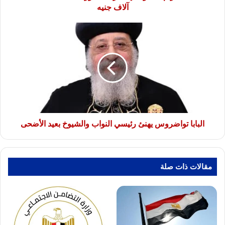
آلاف
آلاف جنيه
جنيه
البابا
تواضروس
يهنئ
رئيسي
النواب
والشيوخ
بعيد
الأضحى
البابا تواضروس يهنئ رئيسي النواب والشيوخ بعيد الأضحى
مقالات ذات صلة