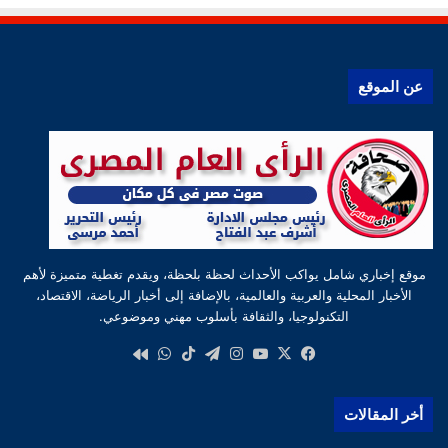
عن الموقع
موقع إخباري شامل يواكب الأحداث لحظة بلحظة، ويقدم تغطية متميزة لأهم
الأخبار المحلية والعربية والعالمية، بالإضافة إلى أخبار الرياضة، الاقتصاد،
التكنولوجيا، والثقافة بأسلوب مهني وموضوعي.
‫X
فيسبوك
‫YouTube
انستقرام
تيلقرام
‫TikTok
واتساب
كواى
أخر المقالات