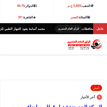
🪙
الذهب:
5,855 ج.م
💵
الدولار:
49.75
🕌
الصلاة:
العصر
☀️
القاهرة:
35°
عاجل
ة محافظات
محمد أسامة يقود الجهاز الطبي للزمالك مجدد
الرأى العام المصرى
أخبار
أخر الأخبار