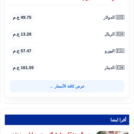
🇺🇸 الدولار
49.75 ج.م
🇸🇦 الريال
13.28 ج.م
🇪🇺 اليورو
57.47 ج.م
🇰🇼 الدينار
161.55 ج.م
عرض كافة الأسعار ←
أقرا ايضا
وزير الصحة يُكرم فرق التمريض بعيادات مدينة نصر